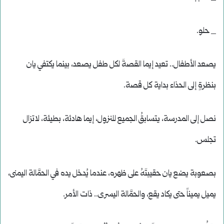
_ حلو.
يصعد الأطفال.. تعيد إيما القصةَ لكل طفل يصعد، بينما يكتفي يان
بنظرةٍ إلى الحذاء بداية كل قصة.
نصل إلى المدرسة، يتسابقُ الجميع للنزول، إيما هادئة، بطيئة، لاتزال
تجلس.
بصعوبة يضع يان حقيبتَهُ على ظهره، عندما يُدخل يده في الحمَّالة اليمنى،
يميل يميناً حتى يكاد يقع، والحمَّالة اليسرى.. ذات الأمر.