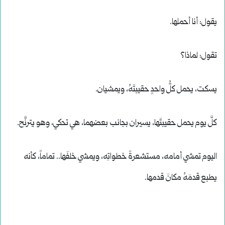
يقول: أنا أحملها.
تقول: لماذا؟
يسكت، يحمل كلُّ واحدٍ حقيبتَهُ، ويمشيان.
كلَّ يوم يحمل حقيبتَها، يسيران بجانب بعضهما، هي تحكي، وهو يترنَّح.
اليوم تمشي أمامه، مستشعرةً خطواتِه، ويمشي خلفَها.. تماماً، كأنه
يطبع قدمَهُ مكانَ قدمها.