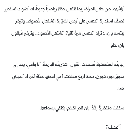
أراقبهما من خلال المرآة، إيما تنتعل حذاءً رياضياً جديداً، له أضواء، تستدير
نصفَ استدارة، تدعس على أرض السّيّارة، تشتعل الأضواء.. وتزمّر،
يبتسم يان، لا تراه، تدعس مرةً ثانية، تشتعل الأضواء.. وتزمّر، فيقول
يان: حلو.
إجابتُه المقتضبة تُسعدها، تقول: اشتريتُه البارحةَ، أنا وأمي، رحنا إلى
سوق نوردهورن، دخلنا أربعَ محلات، أمي أعجبَها حذاءٌ آخر، أنا أعجبني
هذا.
سكتت منتظرةً ردَّهُ، يان نادر الكلام، يكتفي بسماعها.
_ أأعجبك؟