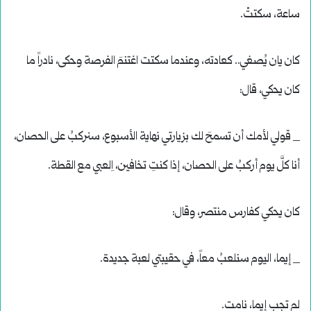
ساعة، سكتتْ.
كان يان يُصغي.. كعادته، وعندما سكتت اغتنمَ الفرصة وحكى، نادراً ما
كان يحكي، قال:
_ قولي لأمك أن تسمحَ لك بزيارتي نهاية الأسبوع، سنركبُ على الحصان،
أنا كلَّ يوم أركبُ على الحصان، إذا كنتِ تخافين، اِلعبي مع القطة.
كان يحكي كفارس منتصر، وقال:
_ إيما، اليوم سنلعبُ معاً، في حقيبتي لعبة جديدة.
لم تجب إيما، نامت.