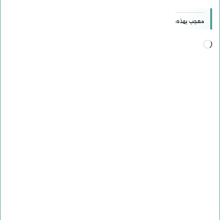
معجب بهذه:
جاري
التحميل…