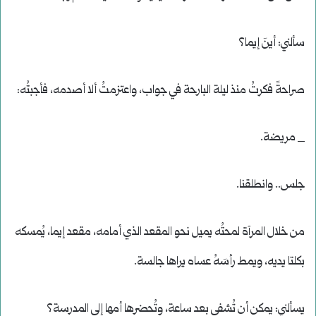
سألني: أينَ إيما؟
صراحةً فكرتُ منذ ليلة البارحة في جواب، واعتزمتُ ألا أصدمه، فأجبتُه:
_ مريضة.
جلس.. وانطلقنا.
من خلال المرآة لمحتُه يميل نحو المقعد الذي أمامه، مقعد إيما، يُمسكه
بكلتا يديه، ويمط رأسَهُ عساه يراها جالسة.
يسألني: يمكن أن تُشفى بعد ساعة، وتُحضرها أمها إلى المدرسة؟