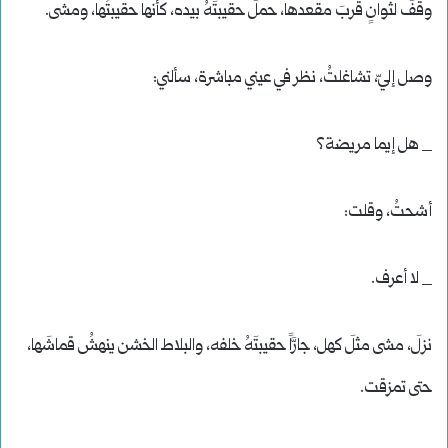
وقفَ لثوانٍ قربَ مقعدها، حملَ حقيبتَهُ بيده، كأنها حقيبتُها، ومشى.
وصل إليّ، تشاغلتُ، نظر في عيني مباشرة، سألني:
_ هل إيما مريضة؟
أشحتُ، وقلت:
_ لا أعرف.
نزلَ، مشى مثلَ كهل، جارَّاً حقيبتَهُ خلفه، والبلاط الخشن ينهشُ قماشَها،
حتى تمزقت.