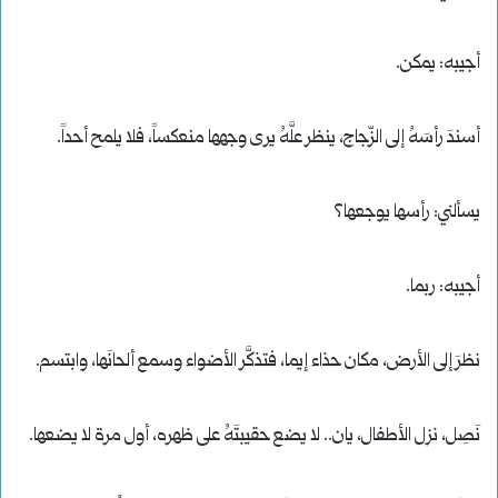
أجيبه: يمكن.
أسندَ رأسَهُ إلى الزّجاج، ينظر علَّهُ يرى وجهها منعكساً، فلا يلمح أحداً.
يسألني: رأسها يوجعها؟
أجيبه: ربما.
نظرَ إلى الأرض، مكان حذاء إيما، فتذكَّر الأضواء وسمع ألحانَها، وابتسم.
نَصِل، نزل الأطفال، يان.. لا يضع حقيبتَهُ على ظهره، أول مرة لا يضعها.