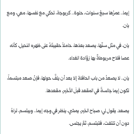
إيما.. عمرُها سبعُ سنوات، حلوة.. كربوجة، تحكي معَ نفسها، معي، ومع
يان.
يان، في مثلِ سنّها، يصعد بعدَها، حاملاً حقيبتَهُ على ظهره النحيل، كأنه
عصا فلاح مربوطةٌ بها زوَّادة الغداء.
يان.. لا يصعدُ من باب الحافلة إلا بعد أن يلفَّ حولها، فإنْ صعد مبتسماً،
تكون إيما جالسةً في المقعد قبلَ الأخير، مقعدها.
يصعد. يقول لي: صباح الخير، يمشي، ينظر في وجه إيما.. ويبتسم، تراهُ
دون أن تلتفت، فتبتسم، ثمَّ يجلس.