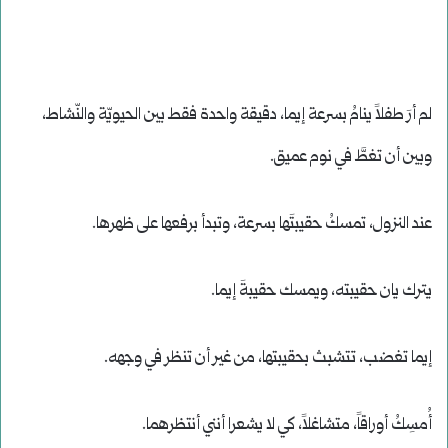
لم أرَ طفلاً ينامُ بسرعة إيما، دقيقة واحدة فقط بين الحيويّة والنّشاط،
وبين أن تغطَّ في نوم عميق.
عند النزول، تمسكُ حقيبتَها بسرعة، وتبدأ برفعها على ظهرها.
يترك يان حقيبته، ويمسك حقيبةَ إيما.
إيما تغضب، تتشبث بحقيبتها، من غير أن تنظر في وجهه.
أُمسِكُ أوراقاً، متشاغلاً، كي لا يشعرا أنني أنتظرهما.