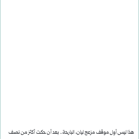
هذا ليس أول موقف مزعج ليان، البارحة.. بعد أن حكت أكثرَ من نصف