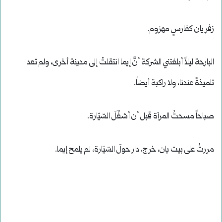
زفر يان كفارسٍ مهزوم.
البارحة ليلاً أبلغتني الشركة أنَّ إيما انتقلتْ إلى مدينة أخرى، ولم تعد
تلميذةً عندنا، ولا راكبة أيضاً.
صباحاً مسحتُ المرآة قبل أن أشغّلَ السّيّارة.
مررتُ على بيت يان، خرج، دار حولَ السّيّارة، لم يلمح إيما.