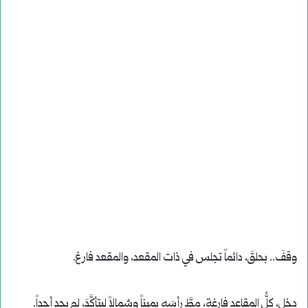
وقفَ.. بحلقَ، دائماً تجلس في ذات المقعد، والمقعد فارغ.
دخل، كلُّ المقاعد فارغة، مطَّ رأسَه يميناً وشمالاً ليتأكَّدَ، لم يجد أحداً.