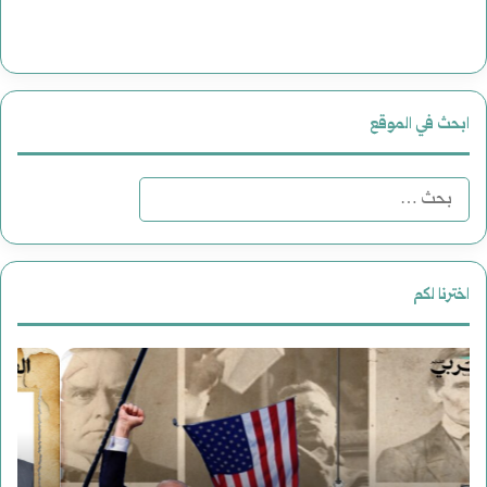
ابحث في الموقع
ا
ل
ب
اخترنا لكم
ح
د
ر
ث
ع
و
ع
و
ا
ن