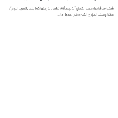
قضية يناقشها: مهند الكاطع “لا يوجد أمّة تطعن بتاريخها كما يفعل العرب اليوم”،
هكذا وصف المؤرخ الكبير سيّار الجميل ما…
أكمل القراءة »