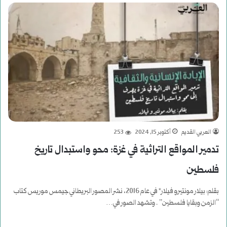
العربي القديم
أكتوبر 15, 2024
253
تدمير المواقع التراثية في غزة: محو واستبدال تاريخ
فلسطين
بقلم: بيلار مونتيرو فيلار* في عام 2016، نشر المصور البريطاني جيمس موريس كتاب
“الزمن وبقايا فلسطين” . وتشهد الصور في…
أكمل القراءة »