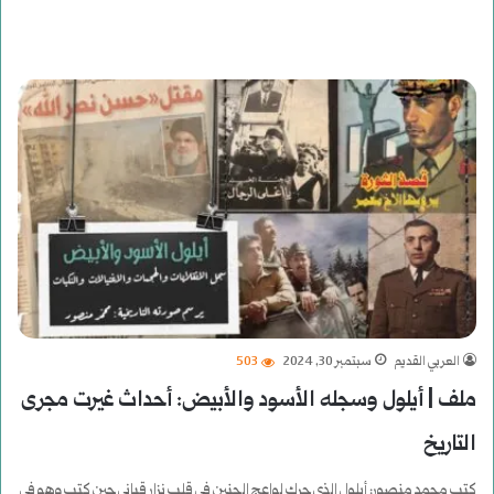
العربي القديم
سبتمبر 30, 2024
503
ملف | أيلول وسجله الأسود والأبيض: أحداث غيرت مجرى
التاريخ
كتب محمد منصور: أيلول الذي حرك لواعج الحنين في قلب نزار قباني حين كتب وهو في