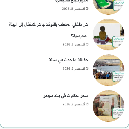
محور للردع السياسي؟
و
أغسطس 8, 2026
س
هل طفلي المصاب بالتوحّد جاهز للانتقال إلى البيئة
ى
المدرسية؟
ر
أغسطس 7, 2026
ح
حقيقة ما حدث في سبتة
و
أغسطس 7, 2026
م
ع
سحر الحكايات في بلاد سومر
ب
أغسطس 7, 2026
ا
س