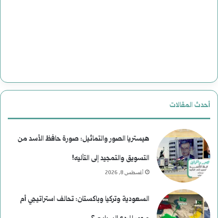
ة
إ
ل
ل
ل
ى
ت
ا
ا
ل
ر
ن
أحدث المقالات
ي
ع
خ
ي
هيستريا الصور والتماثيل: صورة حافظ الأسد من
م
التسويق والتمجيد إلى التأليه!
أغسطس 8, 2026
)
ل
السعودية وتركيا وباكستان: تحالف استراتيجي أم
م