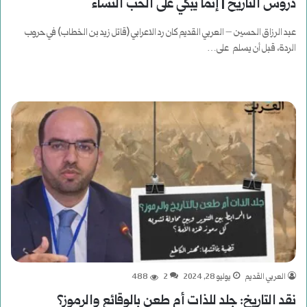
دروس التاريخ | إنما يبكي على الحب النساء
عبد الرزاق الحسين – العربي القديم كان رد الاعرابي (قاتل زيد بن الخطاب) في حروب
الردة، قبل أن يسلم على…
أكمل القراءة »
العربي القديم
يوليو 28, 2024
2
488
نقد التاريخ: جلد للذات أم طعن بالوقائع والرموز؟