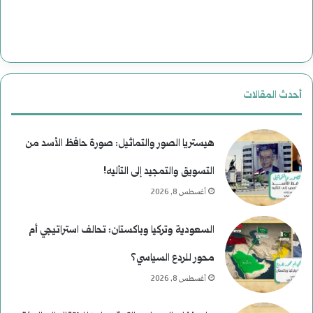
ى
ل
ا
ت
ل
ا
ن
ر
أحدث المقالات
ع
ي
ي
خ
هيستريا الصور والتماثيل: صورة حافظ الأسد من
م
التسويق والتمجيد إلى التأليه!
أغسطس 8, 2026
)
ل
السعودية وتركيا وباكستان: تحالف استراتيجي أم
م
محور للردع السياسي؟
و
أغسطس 8, 2026
س