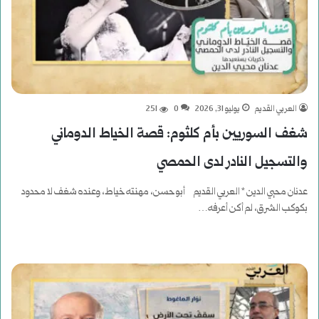
العربي القديم
يوليو 31, 2026
0
251
شغف السوريين بأم كلثوم: قصة الخياط الدوماني
والتسجيل النادر لدى الحمصي
عدنان محيي الدين * العربي القديم أبو حسن، مهنته خياط، وعنده شغف لا محدود
بكوكب الشرق، لم أكن أعرفه…
أكمل القراءة »