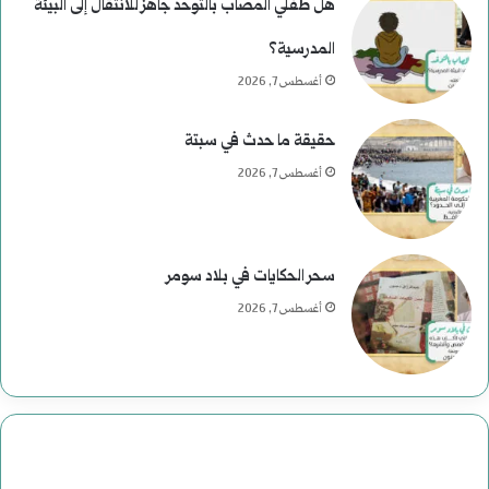
هل طفلي المصاب بالتوحّد جاهز للانتقال إلى البيئة
ى
المدرسية؟
ر
أغسطس 7, 2026
ح
حقيقة ما حدث في سبتة
و
أغسطس 7, 2026
م
ع
سحر الحكايات في بلاد سومر
ب
أغسطس 7, 2026
ا
س
:
د