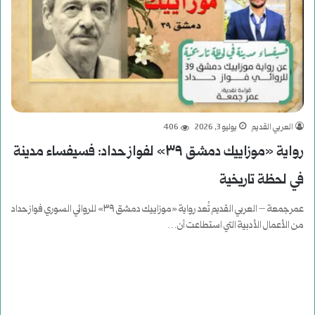
العربي القديم
يوليو 3, 2026
406
رواية «موزاييك دمشق ٣٩» لفواز حداد: فسيفساء مدينة
في لحظة تاريخية
عمر جمعة – العربي القديم تُعد رواية «موزاييك دمشق ٣٩» للروائي السوري فواز حداد
من الأعمال الأدبية التي استطاعت أن…
أكمل القراءة »