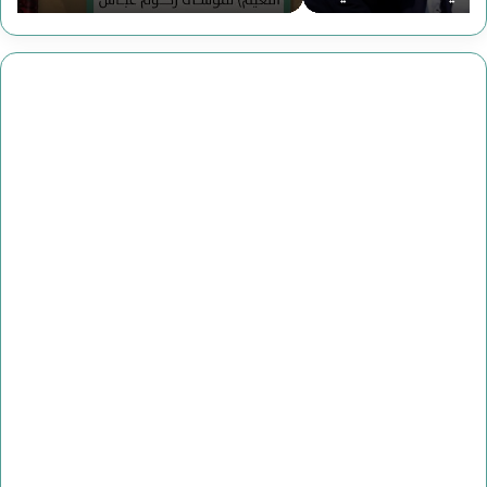
(
ق
ا
ر
ل
ا
ص
ء
ا
ة
ع
ج
د
د
و
ي
ن
د
إ
ة
ل
ل