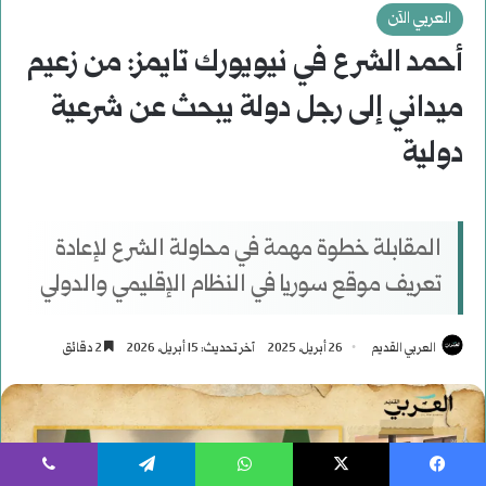
يسبوك
‫X
واتساب
تيلقرام
ڤايبر