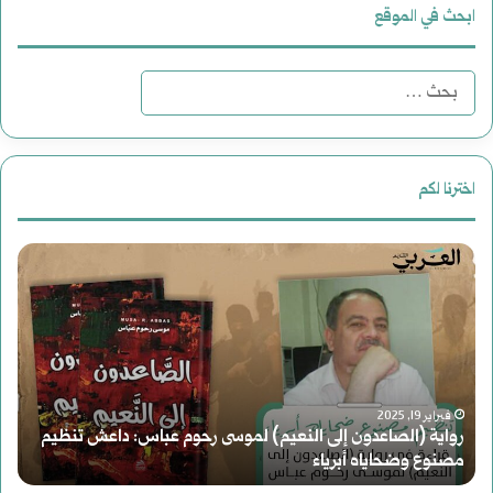
ابحث في الموقع
البحث
عن:
اخترنا لكم
رواية
مل
(الصاعدون
|
إلى
مح
النعيم)
وع
فبراير 19, 2025
لموسى
رواية (الصاعدون إلى النعيم) لموسى رحوم عباس: داعش تنظيم
الا
مصنوع وضحاياه أبرياء
م
رحوم
الر