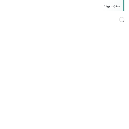
معجب بهذه:
جاري
التحميل…