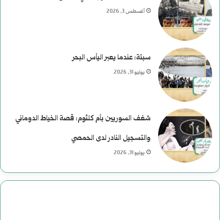
ى
أغسطس 3, 2026
ر
ح
سبتة: عندما يعبر اليأس البحر
و
يوليو 31, 2026
م
ع
شغف السوريين بأم كلثوم: قصة الخياط الدوماني
ب
والتسجيل النادر لدى الحمصي
ا
يوليو 31, 2026
س
:
د