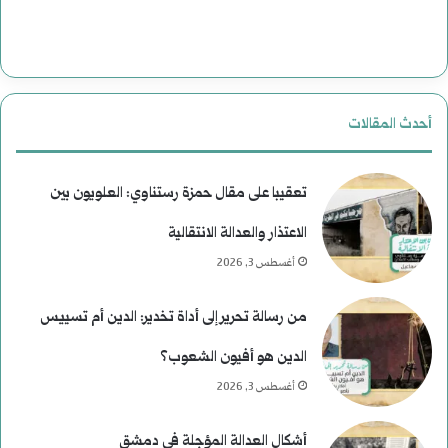
ا
ة
ل
ب
ن
ع
أحدث المقالات
ع
د
ي
م
تعقيبا على مقال حمزة رستناوي: العلويون بين
م
ن
الاعتذار والعدالة الانتقالية
أغسطس 3, 2026
)
ع
ل
ط
من رسالة تحرير إلى أداة تخدير: الدين أم تسييس
م
ف
الدين هو أفيون الشعوب؟
و
أغسطس 3, 2026
س
أشكال العدالة المؤجلة في دمشق