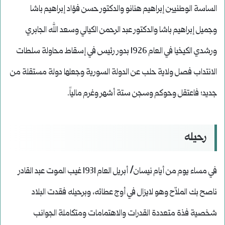
الساسة الوطنيين إبراهيم هنانو والدكتور حسن فؤاد إبراهيم باشا
وجميل إبراهيم باشا والدكتور عبد الرحمن الكيالي وسعد الله الجابري
ورشدي الكيخيا في العام 1926 بدور رئيس في إسقاط محاولة سلطات
الانتداب فصل ولاية حلب عن الدولة السورية وجعلها دولة مستقلة من
جديد؛ فاعتقل وحوكم وسجن ستة أشهر وغرم مالياً.
رحيله
في مساء يوم من أيام نيسان/ أبريل العام 1931 غيب الموت عبد القادر
ناصح بك الملاّح وهو لايزال في أوج عطائه، وبرحيله فقدت البلاد
شخصية فذة متعددة القدرات والاهتمامات ومتكاملة الجوانب