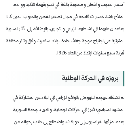
أسعار الحبوب والقطن وصعوبة بالغة في تسويقهما؛ فتكبد ووالده،
الملاّح باشا، خسارات فادحة في مجال تصدير القطن والحبوب اللذين كانا
يعتمدان عليهما في نشاطهما الزراعي والتجاري، بالإضافة إلى الآثار السلبية
المترتبة على اجتياح موجة جفاف حادة للبلاد استمرت وفق وتائر مختلفة
قرابة سبع سنوات ابتداءً من العام 1926.
بروزه في الحركة الوطنية
لم تشغله جهوده للنهوض بالواقع الزراعي في البلاد عن المشاركة في
المشهد السياسي؛ فبرز في الحركات الوطنية، ونادى بالوحدة السورية
بعدما مزقها الفرنسيون إلى دويلات. واضطلع إلى جانب إخوانه من