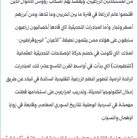
من المستحدثين الزراعيين، ويُقصد بهم أصحاب رؤوس الأموال الذين
اقتحموا عالم الزراعة في فترة ما بين الحربين وما تلاها، ومن أبرزهم
أصفر وتجار. وأما المبادرات التحديثية التي قادها أخصائيون زراعيون
سابقون على هؤلاء ممن ينتمون لطبقة “الأعيان” البيروقراطيين-
الملاك التي تكونت في خضم حركة الإصلاحات التحديثية العثمانية
(التنظيمات) التي بدأت في أواسط القرن التاسع عشر؛ تلك المبادرات
الرائدة الرامية لتطوير النظم الزراعية التقليدية السائدة في البلاد عن طريق
إدخال التكنولوجيا الحديثة، وتدريب المزارعين على استخدامها فظلت
مهمشة في السردية الوطنية للتاريخ السوري المعاصر، وقابعة في زوايا
الإهمال والنسيان.