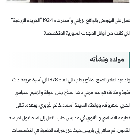
عمل على النهوض بالواقع الزراعي وأصدر عام 1924 “الجريدة الزراعية”
التي كانت من أوائل المجلات السورية المتخصصة
مولده ونشأته
ولد عبد القادر ناصح الملاّح بحلب في العام 1878 في أسرة عريقة ذات
نفوذ ومكانة؛ فوالده مرعي باشا الملاّح رجل الدولة والزعيم السياسي
الحلبي المعروف، ووالدته السيدة أسماء خانم الأوبري. وبعدما تلقى
تعليمه الأساسي والثانوي في مدارس حلب انتقل إلى اسطنبول لدراسة
القانون، ثم سافر إلى باريس حيث عزز ﺧﺒﺮاﺗﻪ العلمية في التخصصات