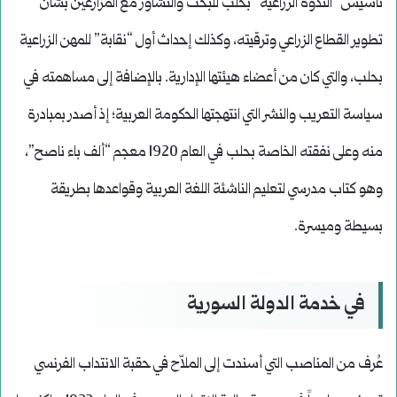
تأسيس “الندوة الزراعية” بحلب للبحث والتشاور مع المزارعين بشأن
تطوير القطاع الزراعي وترقيته، وكذلك إحداث أول “نقابة” للمهن الزراعية
بحلب، والتي كان من أعضاء هيئتها الإدارية. بالإضافة إلى مساهمته في
سياسة التعريب والنشر التي انتهجتها الحكومة العربية؛ إذ أصدر بمبادرة
منه وعلى نفقته الخاصة بحلب في العام 1920 معجم “ألف باء ناصح”،
وهو كتاب مدرسي لتعليم الناشئة اللغة العربية وقواعدها بطريقة
بسيطة وميسرة.
في خدمة الدولة السورية
عُرف من المناصب التي أسندت إلى الملاّح في حقبة الانتداب الفرنسي