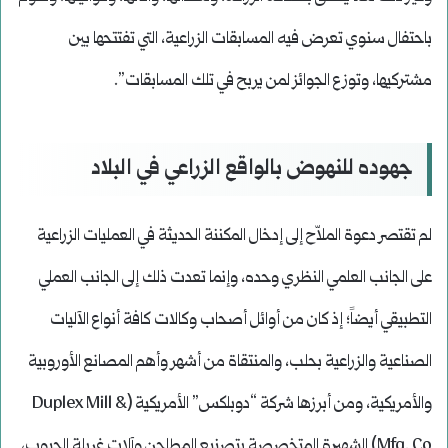
باحتفال سنوي تعرض فيه المسابقات الزراعية، التي تفتتحها بين
مشتركيها، وتوزع الجوائز لمن يربح في تلك المسابقات”.
جهوده للنهوض بالواقع الزراعي في البلاد
لم تقتصر دعوة الملاّح إلى إدخال المكننة الحديثة في العمليات الزراعية
على الجانب العلمي النظري وحده، وإنما تعدت ذلك إلى الجانب العملي
التطبيقي أيضاً؛ إذ كان من أوائل أصحاب وكالات كافة أنواع الآليات
الصناعية والزراعية بحلب، والمنتقاة من أشهر وأهم المصانع الأوروبية
والأمريكية، ومن أبرزها شركة “دوبلكس” الأمريكية (Duplex Mill &
Mfg. Co) الشهيرة المتخصصة بتصنيع المطاحن وآلات غربلة الحبوب،