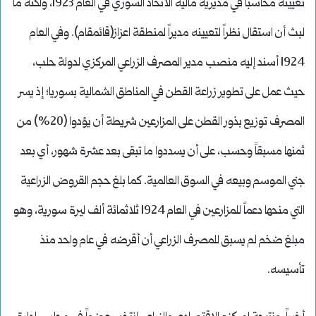
تعيينه محاسباً في مديرية مالية الاتحاد السوري في العام 1923، ولكنه ما
لبث أن استقال نظراً لتعيينه مديراً لمنطقة اعزاز(قائمقام). وفي العام
1924 أسند إليه منصب مدير المصرف الزراعي المركزي لدولة حلب،
حيث عمل على تطوير زراعة القطن في المناطق الشمالية بسوريا؛ إذ يسر
المصرف توزيع بذور القطن على المزارعين شريطة أن يؤدوا (20%) من
ثمنها مسبقاً وحسب، على أن يسددوا ما تبقى بعد عشرة شهور، أي بعد
جني الموسم وبيعه في السوق العالمية. كما بلغ حجم القروض الزراعية
التي منحها دعماً للمزارعين في العام 1924 ثلاثمائة ألف ليرة سورية، وهو
مبلغ ضخم لم يسبق للمصرف الزراعي أن أقرضه في عام واحد منذ
تأسيسه.