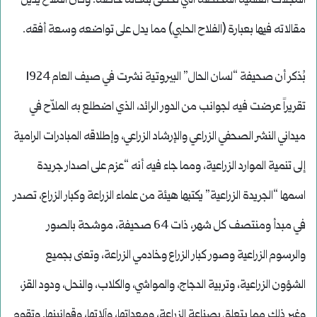
المجلات العلمية المختصة التي تحظى بمكانة خاصة. وكان الملاّح يذيل
مقالاته فيها بعبارة (الفلاح الحلبي) مما يدل على تواضعه وسعة أفقه.
بُذكر أن صحيفة “لسان الحال” البيروتية نشرت في صيف العام 1924
تقريراً عرضت فيه لجوانب من الدور الرائد، الذي اضطلع به الملاّح في
ميداني النشر الصحفي الزراعي والإرشاد الزراعي، وإطلاقه المبادرات الرامية
إلى تنمية الموارد الزراعية، ومما جاء فيه أنه “عزم على اصدار جريدة
اسمها “الجريدة الزراعية” يكتبها هيئة من علماء الزراعة وكبار الزراع، تصدر
في مبدأ ومنتصف كل شهر، ذات 64 صحيفة، موشحة بالصور
والرسوم الزراعية وصور كبار الزراع وخادمي الزراعة، وتعنى بجميع
الشؤون الزراعية، وتربية الدجاج، والمواشي، والكلاب، والنحل، ودود القز،
وغير ذلك مما يتعلق بصناعة الزراعة، ومعداتها، وآلاتها، وقوانينها. وتقوم