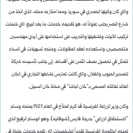
والتي كان وكيلها الحصري في سوريا. ومما امتاز به محله، الذي اتخذ من
شارع النصر بحلب عنواناً له، هو تقديمه خدمات ما بعد البيع، التي شملت
تركيب الآليات وتشغيلها والتدريب على استخدامها على أيدي مهندسين
متخصصين، واستعداده لعقد المقاولات، ومنحه تسهيلات في السداد
تتمثل في تحصيل نصف الثمن على أقساط. إلى جانب تأسيسه شركة
لتصدير الحبوب والغلال، والتي كانت تمارس نشاطها التجاري في الخان
العائد لعائلته المسمى بـ”خان الباشا” في محلة خان السبيل.
وكان وزير الزراعة الفرنسية قد كرم الملاّح في العام 1923 بمنحه وسام
“الاستحقاق الزراعي” بدرجة فارس (شوفاليه)، وهو الوسام الرفيع الذي
تمنحه الحكومة الفرنسية تقديراً للشخصيات التي تقدم خدمات جليلة في