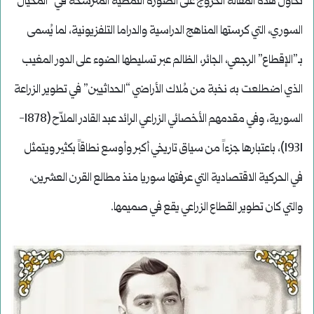
تحاول هذه المقالة الخروج على الصورة النمطية المترسخة في “المخيال”
السوري، التي كرستها المناهج الدراسية والدراما التلفزيونية، لما يُسمى
بـ”الإقطاع” الرجعي، الجائر، الظالم عبر تسليطها الضوء على الدور المغيب
الذي اضطلعت به نخبة من مُلاك الأراضي “الحداثيين” في تطوير الزراعة
السورية، وفي مقدمهم الأخصائي الزراعي الرائد عبد القادر الملاّح (1878-
1931)، باعتبارها جزءاً من سياق تاريخي أكبر وأوسع نطاقاً بكثير ويتمثل
في الحركية الاقتصادية التي عرفتها سوريا منذ مطالع القرن العشرين،
والتي كان تطوير القطاع الزراعي يقع في صميمها.