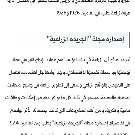
أخيراً، ونتيجة لمركزه الاقتصادي والزراعي انتخب عضواً في مجلس إدارة
غرفة زراعة حلب في العامين 1926 و1928.
إصداره مجلة “الجريدة الزراعية
“
أدرك الملاّح أن الزراعة في بلادنا تؤلف أهم موارد الإنتاج التي هي عماد
نهضتها وواسطة تقدمها الاقتصادي. ولهذا أولاها جل اهتمامه، فعمل
على النهوض بالواقع الزراعي وسعى إلى تطوير الزراعة في جميع المجالات
العلمية والعملية، مسخراً في ذلك كل ما توافر لديه من إمكانات وطاقات
مادية وفكرية، ومن أهم المشروعات التي كانت لبصماته الأثر الواضح
في تفاصيلها إصداره مجلة “الجريدة الزراعية” بحلب بين العامين 1924