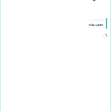
معجب بهذه:
جاري
التحميل…