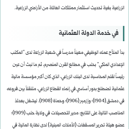
الزراعية بغية تحديث استثمار ممتلكات العائلة من الأراضي الزراعية.
في خدمة الدولة العثمانية
بدأ الملاّح عمله الوظيفي معيناً مدرساً في شعبة الزراعة لدى “المكتب
الإعدادي الملكي” بحلب في مطالع القرن المنصرم، ثم ما لبث أن عين
رئيساً لقلم المحاسبة لدى البنك الزراعي، الذي كان أكبر مؤسسة مالية
عثمانية تضطلع بدور أساسي في إنماء القطاع الزراعي، متنقلاً بين فروعه
في دمشق (1904)؛ وإزمير (1906)؛ وحماة (1908). ليشغل بعدئذ
المناصب التالية على التتابع: مدير التحصيلات في ولاية حلب (1909)؛
عضو هيئة تحرير المسقفات (الأملاك المبنية) لدى نظارة المالية في