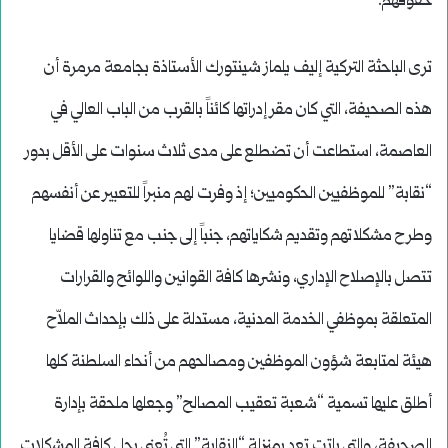
حقوقهم.
ترى الباحثة التركية إليف يلماز شينتورك الأستاذة بجامعة مرمرة أن
هذه الصحيفة، التي كان مقر إدراتها كائناً بالقرب من الباب العالي في
العاصمة، استطاعت أن تضطلع على مدى ثلاث سنوات على الأقل بدور
“نقابة” للموظفيين الحكوميين؛ إذ وفرت لهم منبراً للتعبير عن أنفسهم
وطرح مشكلاتهم وتقديم شكاياتهم، جنباً إلى جنب مع تناولها قضايا
تتصل بالإصلاح الإداري، ونشرها كافة القوانين واللوائح والقرارات
المتعلقة بموظفي الخدمة المدنية، مستدلة على ذلك بإحداث الملاّح
هيئة لمتابعة شؤون الموظفين ومصالحهم من أنحاء السلطنة كلها
أطلق عليها تسمية “شعبة تعقيب المصالح” وجعلها ملحقة بإدارة
الصحيفة، والتي باتت تعد بمنزلة “النقابة” التي تُعنى بحل كافة المشكلات