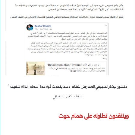
منشور لبشار السبيعي المعارض لنظام الأسد يتحدث فيه عما أسماه “نذالة شقيقه”
سيف الدين السبيعي
وينتقدون تطاوله على همام حوت