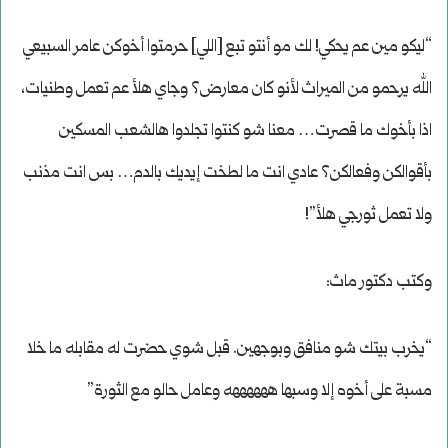
“ليكو مين عم يحكي! لك مو أنتو تبع [اللي] حرمتوا أخوكن عامر السبيعي
الله يرحمو من الميراث لأنو كان معارض؟ وجاي هلأ عم تعمل وطنيات،
اذا بأخوك ما قصرت… معنا شو كنتوا تجلدوا هالشعب المسكين
بأقوالكن وفعالكن؟ عادي انت ما لطخت إيديك بالدم… بس انت مذنب
ولا تعمل ثورجي هلأ”!
وكتب دكتور ماث:
“يخرب بيتك شو منافق وبوجهين. قبل شوي حضرت له مقابله ما خلا
مسبة على أخوه إلا وسبها ههههههه وعامل حالو مع الثورة”