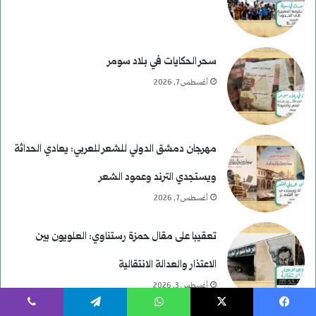
سحر الحكايات في بلاد سومر
أغسطس 7, 2026
مهرجان دمشق الدولي للشعر للعربي: يعادي الحداثة
ويستجدي الترند وعمود الشعر
أغسطس 7, 2026
تعقيبا على مقال حمزة رستناوي: العلويون بين
الاعتذار والعدالة الانتقالية
أغسطس 3, 2026
يسبوك
‫X
واتساب
تيلقرام
ڤايبر