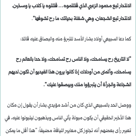
الانتحار تبع محمود الزعبي الذي قتلتموه… قتلتوه يا كلاب يا وسخين.
الانتحار تبع الشجعان، وهي شغلة بحياتك ما رح تشوفها”
.
كما دعا السبيعي أولاد بشار الأسد للتبرؤ منه والبصاق عليه قائلا:
“لا التاريخ رح يسامحك، ولا الناس رح تسامحك، ولا حدا بالعالم رح
يسامحك، وأتمنى من أودلاك إذا كانوا يرون هذا الفيديو أن تكون لديهم
الشجاعة والجرأة أن يتبرؤوا منك ويبصقوا عليك”.
ووصل الحد بالسبيعي الذي كان من أشد مؤيدي بشار أن يقول إن مكان
هذا الأخير الحقيقي أن يكون مبولة يأتي الناس ويذهبون ليتبولوا عليه، في
تعبير رأى بعضهم أنه تجاوز كل معايير اللياقة مضيفاً: “هذا أقل ما يمكن