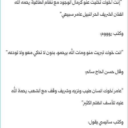
“إنت أخوك تخليت عنو كرمال الوجود مع نظام الطاغية رحمه الله
الفنان الشريف الحر النبيل عامر سبيعي”
وكتب روووم:
“انت خوك تبريت منو ومات الله يرحمو، بدون لا تحكي معو ولا تودعه”
وقال حسن الحاج سالم:
“عامر اخوك انسان طيب ونزيه وشريف وقف مع الشعب رحمة الله
عليه للأسف انظلم الكثير”
وكتب ساليسي يقول: