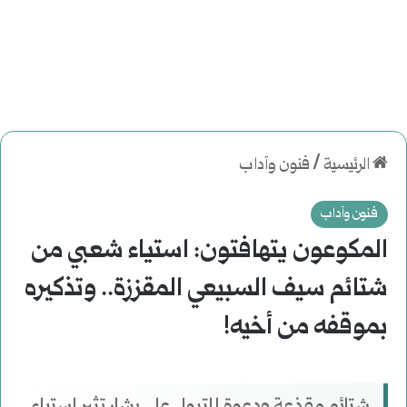
الرئيسية
/
فنون وآداب
فنون وآداب
المكوعون يتهافتون: استياء شعبي من
شتائم سيف السبيعي المقززة.. وتذكيره
بموقفه من أخيه!