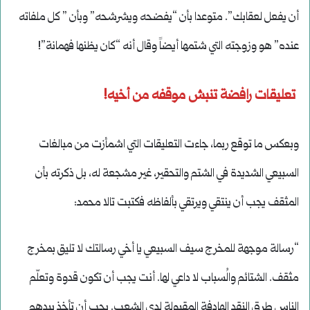
أن يفعل لعقابك”. متوعدا بأن “يفضحه ويشرشحه” وبأن ” كل ملفاته
عنده” هو وزوجته التي شتمها أيضاً وقال أنه “كان يظنها فهمانة”!
تعليقات رافضة تنبش موقفه من أخيه!
وبعكس ما توقع ربما، جاءت التعليقات التي اشمأزت من مبالغات
السبيعي الشديدة في الشتم والتحقير، غير مشجعة له، بل ذكرته بأن
المثقف يجب أن ينتقي ويرتقي بألفاظه فكتبت تالا محمد:
“رسالة موجهة للمخرج سيف السبيعي يا أخي رسالتك لا تليق بمخرج
مثقف. الشتائم والُسباب لا داعي لها. أنت يجب أن تكون قدوة وتعلّم
الناس طرق النقد الهادفة المقبولة لدى الشعب. يجب أن تأخذ بيدهم