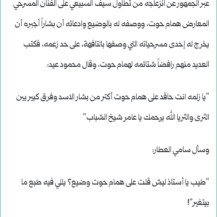
عبر الجمهور عن انزعاجه من تطاول سيف السبيعي على الفنان المسرحي
المعارض همام حوت، ووصفه له بالوضيع وادعائه أن بشاراً أجبره أن
يخرج له إحدى مسرحياته التي وصفها بالتافهة، على حد زعمه، فكتب
العديد منهم رافضاً شتائمه لهمام حوت، وقال محمود عيد:
“يا زلمه انت حاقد على همام حوت أكتر من بشار الاسد وفرق كبير بين
الثرى والثريا الله يرحمك يا عامر شيخ الشباب”
وسأل سامي العطار:
“طيب يا أستاذ ليش قلت على همام حوت وضيع؟ يللي فيه طبع ما
بيتغير”!