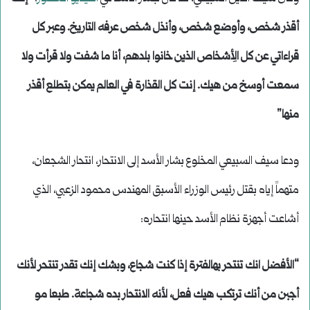
أقذر شخص، وأوضع شخص، وأنذل شخص عرفه التاريخ. وعبر كل
قراءاتي عن كل الِأشخاص الذين خانوا بلدهم، أنا ما شفت ولا قرأت ولا
سمعت أوسخ من هيك. إنت كل القذارة في العالم يمكن بتطلع أقذر
منها”
ودعا سيف السبيعي المخلوع بشار الأسد إلى الانتحار، انتحار الشجعان،
متهماً إياه بقتل رئيس الوزراء الأسبق المهندس محمود الزعبي، الذي
أشاعت أجهزة نظام الأسد حينها انتحاره:
“الأفضل انك تنتحر بهالفترة إذا كنت شجاع، وبشك إنك تقدر تنتحر لأنك
أجبن من أنك ترتكب هيك فعل، لأنه الانتحار بده شجاعة. طبعا مو