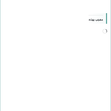
معجب بهذه:
جاري
التحميل…