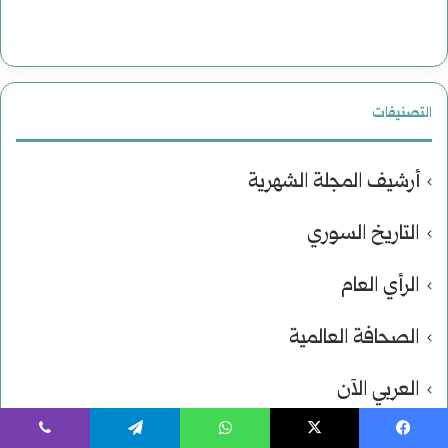
التصنيفات
أرشيف المجلة الشهرية
التاريخ السوري
الرأي العام
الصحافة العالمية
العربي الآن
تاريخ العالم
يسبوك
‫X
واتساب
تيلقرام
ڤايبر