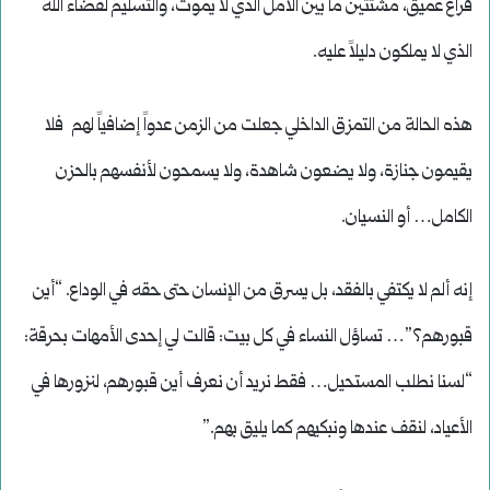
فراغ عميق، مشتتين ما بين الأمل الذي لا يموت، والتسليم لقضاء الله
الذي لا يملكون دليلاً عليه.
هذه الحالة من التمزق الداخلي جعلت من الزمن عدواً إضافياً لهم فلا
يقيمون جنازة، ولا يضعون شاهدة، ولا يسمحون لأنفسهم بالحزن
الكامل… أو النسيان.
إنه ألم لا يكتفي بالفقد، بل يسرق من الإنسان حتى حقه في الوداع. “أين
قبورهم؟”… تساؤل النساء في كل بيت: قالت لي إحدى الأمهات بحرقة:
“لسنا نطلب المستحيل… فقط نريد أن نعرف أين قبورهم، لنزورها في
الأعياد، لنقف عندها ونبكيهم كما يليق بهم.”