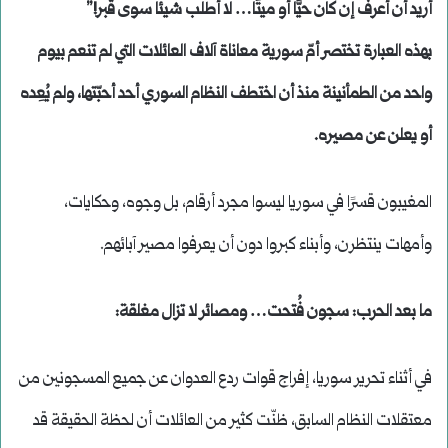
أريد أن أعرف إن كان حيًّا أو ميتًا… لا أطلب شيئًا سوى قبر!”
بهذه العبارة تختصر أمّ سورية معاناة آلاف العائلات التي لم تنعم بيوم
واحد من الطمأنينة منذ أن اختطف النظام السوري أحد أحبّتها، ولم يُعِده
أو يعلن عن مصيره.
المغيبون قسرًا في سوريا ليسوا مجرد أرقام، بل وجوه، وحكايات،
وأمهات ينتظرن، وأبناء كبروا دون أن يعرفوا مصير آبائهم.
ما بعد الحرب: سجون فُتحت… ومصائر لا تزال مغلقة:
في أثناء تحرير سوريا، إفراج قوات ردع العدوان عن جميع المسجونين من
معتقلات النظام السابق، ظنّت كثير من العائلات أن لحظة الحقيقة قد