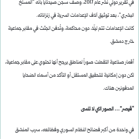
في تقرير دولي نُشر عام 2017، وصف سجن صيدنايا بأنه “المسلخ
البشري”، بعد توثيق آلاف الإعدامات السرية في زنزاناته.
كانت الإعدامات تتم ليلًا، دون محاكمة، وتُدفن الجثث في مقابر جماعية
خارج دمشق.
أقمار صناعية التقطت صوراً لمناطق يرجح أنها تحتوي على مقابر جماعية،
لكن دون إمكانية للتحقيق المستقل أو التأكد من أسماء الضحايا
المدفونين هناك.
“قيصر”… الصور التي لا تنسى
في واحدة من أكبر فضائح النظام السوري وفظائعه، سرب المنشق