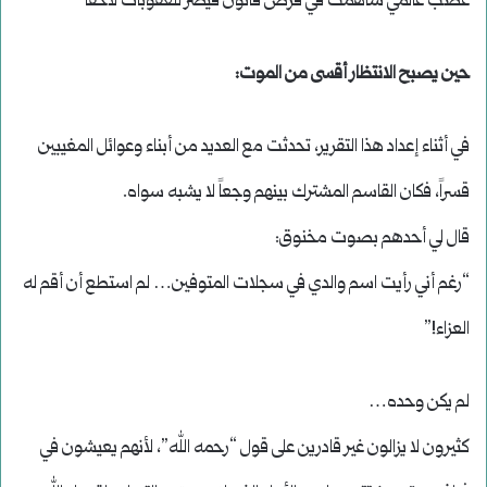
غضب عالمي ساهمت في فرض قانون قيصر للعقوبات لاحقًا
حين يصبح الانتظار أقسى من الموت:
في أثناء إعداد هذا التقرير، تحدثت مع العديد من أبناء وعوائل المغيبين
قسراً، فكان القاسم المشترك بينهم وجعاً لا يشبه سواه.
قال لي أحدهم بصوت مخنوق:
“رغم أني رأيت اسم والدي في سجلات المتوفين… لم استطع أن أقم له
العزاء!”
لم يكن وحده…
كثيرون لا يزالون غير قادرين على قول “رحمه الله”، لأنهم يعيشون في