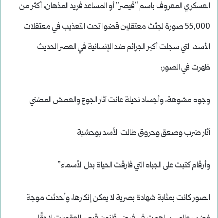
العسكري المعروف باسم “قيصر” أو المساعد فريد المذهان، أكثر من
55,000 صورة لجثث معتقلين قضوا تحت التعذيب في معتقلات
الأسد، التي سجلت أكبر الجرائم ضد الإنسانية في العصر الحديث
ظهرت في الصور:
وجوه مشوهة، وأجساد نحيلة عانت آثار الجوع والعطش المضني
آثار ضرب وصعق وحروق طالت الأسد بوحشية
وأرقام كتبت على الجباه التي فارقت الحياة بدل الأسماء”
الصور كانت بمثابة شهادة بصرية لا يمكن إنكارها، وأحدثت موجة