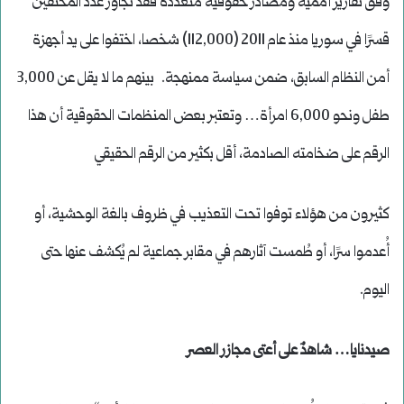
وفق تقارير أممية ومصادر حقوقية متعددة فقد تجاوز عدد المختفين
قسرًا في سوريا منذ عام 2011 (112,000) شخصا، اختفوا على يد أجهزة
أمن النظام السابق، ضمن سياسة ممنهجة. بينهم ما لا يقل عن 3,000
طفل ونحو 6,000 امرأة… وتعتبر بعض المنظمات الحقوقية أن هذا
الرقم على ضخامته الصادمة، أقل بكثير من الرقم الحقيقي
كثيرون من هؤلاء توفوا تحت التعذيب في ظروف بالغة الوحشية، أو
أُعدموا سرًا، أو طُمست آثارهم في مقابر جماعية لم يُكشف عنها حتى
اليوم.
صيدنايا… شاهدٌ على أعتى مجازر العصر