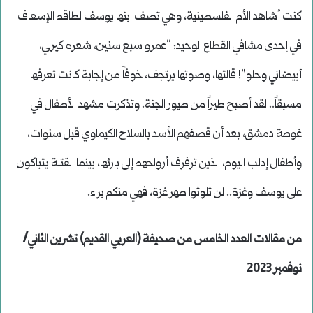
كنت أشاهد الأم الفلسطينية، وهي تصف ابنها يوسف لطاقم الإسعاف
في إحدى مشافي القطاع الوحيد: “عمرو سبع سنين، شعره كيرلي،
أبيضاني وحلو”! قالتها، وصوتها يرتجف، خوفاً من إجابة كانت تعرفها
مسبقاً.. لقد أصبح طيراً من طيور الجنة. وتذكرت مشهد الأطفال في
غوطة دمشق، بعد أن قصفهم الأسد بالسلاح الكيماوي قبل سنوات،
وأطفال إدلب اليوم، الذين ترفرف أرواحهم إلى بارئها، بينما القتلة يتباكون
على يوسف وغزة.. لن تلوثوا طهر غزة، فهي منكم براء.
من مقالات العدد الخامس من صحيفة (العربي القديم) تشرين الثاني/
نوفمبر 2023