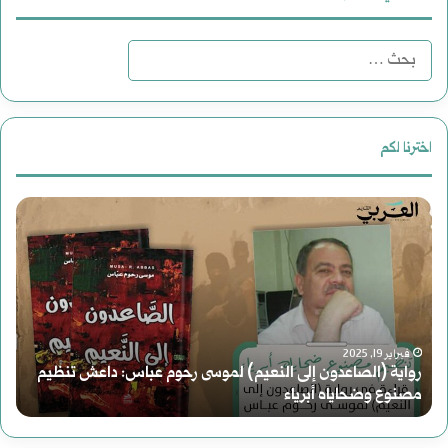
البحث
عن:
اخترنا لكم
رواية
دع
(الصاعدون
لقر
إلى
جد
النعيم)
للت
فبراير 19, 2025
لموسى
رواية (الصاعدون إلى النعيم) لموسى رحوم عباس: داعش تنظيم
مصنوع وضحاياه أبرياء
د
رحوم