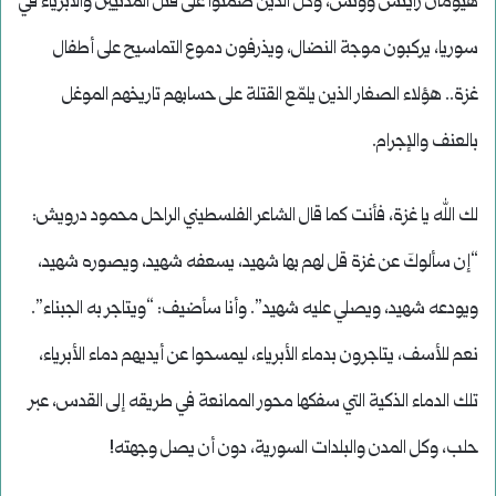
هيومان رايتش ووتش، وكل الذين صمتوا على قتل المدنيين والأبرياء في
سوريا، يركبون موجة النضال، ويذرفون دموع التماسيح على أطفال
غزة.. هؤلاء الصغار الذين يلمّع القتلة على حسابهم تاريخهم الموغل
بالعنف والإجرام.
لك الله يا غزة، فأنت كما قال الشاعر الفلسطيني الراحل محمود درويش:
“إن سألوكَ عن غزة قل لهم بها شهيد، يسعفه شهيد، ويصوره شهيد،
ويودعه شهيد، ويصلي عليه شهيد”. وأنا سأضيف: “ويتاجر به الجبناء”.
نعم للأسف، يتاجرون بدماء الأبرياء، ليمسحوا عن أيديهم دماء الأبرياء،
تلك الدماء الذكية التي سفكها محور الممانعة في طريقه إلى القدس، عبر
حلب، وكل المدن والبلدات السورية، دون أن يصل وجهته!