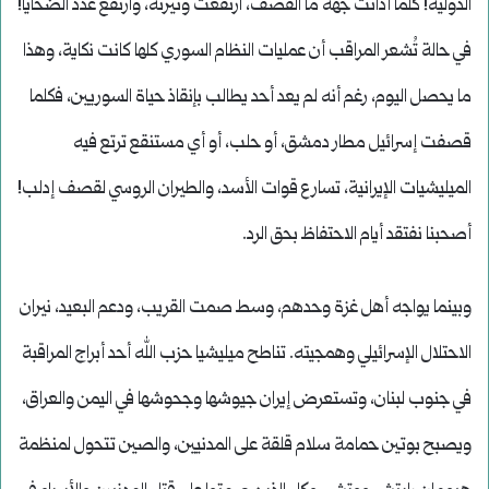
الدولية! كلما أدانت جهة ما القصف، ارتفعت وتيرته، وارتفع عدد الضحايا!
في حالة تُشعر المراقب أن عمليات النظام السوري كلها كانت نكاية، وهذا
ما يحصل اليوم، رغم أنه لم يعد أحد يطالب بإنقاذ حياة السوريين، فكلما
قصفت إسرائيل مطار دمشق، أو حلب، أو أي مستنقع ترتع فيه
الميليشيات الإيرانية، تسارع قوات الأسد، والطيران الروسي لقصف إدلب!
أصحبنا نفتقد أيام الاحتفاظ بحق الرد.
وبينما يواجه أهل غزة وحدهم، وسط صمت القريب، ودعم البعيد، نيران
الاحتلال الإسرائيلي وهمجيته. تناطح ميليشيا حزب الله أحد أبراج المراقبة
في جنوب لبنان، وتستعرض إيران جيوشها وجحوشها في اليمن والعراق،
ويصبح بوتين حمامة سلام قلقة على المدنيين، والصين تتحول لمنظمة