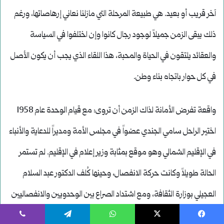
يسبوك
‫X
واتساب
تيلقرام
ڤايبر