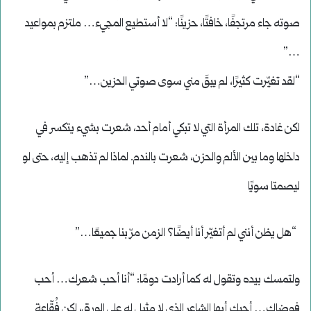
صوته جاء مرتجفًا، خافتًا، حزينًا: “لا أستطيع المجيء… ملتزم بمواعيد
…”
“لقد تغيّرت كثيرًا، لم يبقَ مني سوى صوتي الحزين…”
لكن غادة، تلك المرأة التي لا تبكي أمام أحد، شعرت بشيء يتكسر في
داخلها وما بين الألم والحزن، شعرت بالندم. لماذا لم تذهب إليه، حتى لو
ليصمتا سويًا
“هل يظن أنني لم أتغيّر أنا أيضًا؟ الزمن مرّ بنا جميعًا…”
ولتمسك بيده وتقول له كما أرادت دومًا: “أنا أحب شعرك… أحب
فوضاك… أحبك أيها الشاعر الذي لا مثيل له على الورق، لكن فُقّاعة