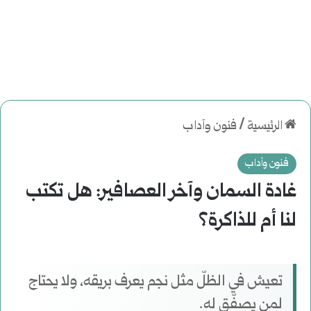
الرئيسية
/
فنون وآداب
فنون وآداب
غادة السمان وآخر العصافير: هل تكتب
لنا أم للذاكرة؟
تعيش في الظلّ مثل نجم يعرف بريقه، ولا يحتاج
لمن يصفّق له.