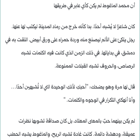
أن محمد الماغوط لم يكن كأي عابر في طريقها
كان شاعرًا لا يُشبه أحدًا. بدا كأنه خرج من رماد المدينة ليكتب لها عنها.
رجل يتكئ على الألم ليصنع منه وردة حمراء على ورق أبيض. التقت به في
دمشق، في بداياتها. في ذلك الزمن الذي كانت فيه الكلمات تشبه
الرصاص، والحروف تشبه القبلات الممنوعة.
قال لها مرة وهو يضحك: “أحبكِ لأنكِ الوحيدة التي لا تُشبهين أحدًا…
وأنا أنهكني التكرار في الوجوه والكلمات. “
لم يكن بينهما حبٌ بالمعنى المعتاد، بل كان صداقة تشوبها نظرات
عميقة، ودهشة دائمة. كانت غادة تشبه الريح، والماغوط يشبه الحطب