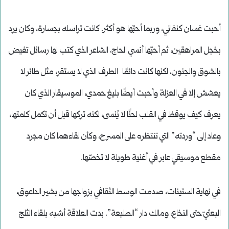
أحبت غسان كنفاني، وربما أحبّها هو أكثر. كانت تراسله بجسارة، وكان يرد
بخجل المراهقين، ثم أحبّها أنسي الحاج، الشاعر الذي كتب لها رسائل تفيض
بالشوق والجنون، لكنها كانت دائمًا الطرف الذي لا يستقر، مثل طائر لا
يعشش إلا في العزلة وأحبت أيضًا بليغ حمدي، الموسيقار الذي كان
يعرف كيف يوقظ في القلب لحنًا لا يُنسى، لكنه تركها قبل أن تكمل كلمتها،
وعاد إلى “وردته” التي تنتظره على المسرح، وكأن لقاءهما كان مجرد
مقطع موسيقي عابر في أغنية طويلة لا تخصّها.
في نهاية الستينات، صدمت الوسط الثقافي بزواجها من بشير الداعوق،
البعثيّ حتى النخاع، ومالك دار “الطليعة”. بدت العلاقة أشبه بلقاء الثلج