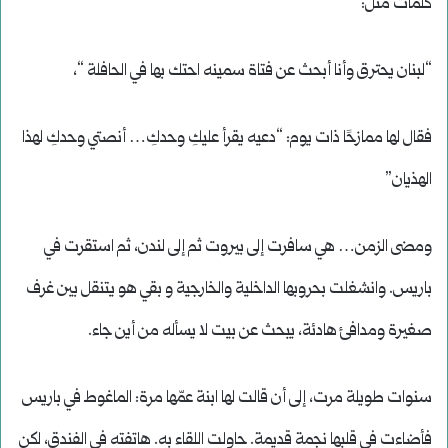
كلمات مثل:
“لبنان يحترق وأنا أبحث عن فتاة سمينه احتك بها في الحافلة “،
فقال لها ممازحًا ذات يوم: “دعيه يقرأ عليكِ وحدكِ… أنصتي وحدكِ لهذا
الهذيان”
ومضى الزمن… هي سافرت إلى بيروت ثم إلى لندن، ثم استقرت في
باريس. وانشغلت بحروبها الداخلية والخارجية و بقي هو يتنقل بين غرف
صغيرة ومدافئ هادئة، يبحث عن بيت لا يسأله من أين جاء.
سنوات طويلة مرت، إلى أن قالت لها ابنة عمّها مرة: الماغوط في باريس
فأضاءت في قلبها نجمة قديمة. حاولت اللقاء به. هاتفته في الفندق، لكن