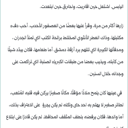
اليابس. اشتعل حين اقتربت، واحترق حين ابتعدت.
زارها أكثر من مرة، وقرأ عليها بعضًا من العصفور الأحدب. أحب دفء
مكتبتها، وذاك العطر الأنثوي المختلط برائحة الكتب التي تملأ الجدران ،
ومدفأتها الكبيرة التي تلتهم برد أزقة دمشق. أما طعامها، فكان يبدّد شيئًا
من كآبته، ويذيب بعضا من طبقات الكبرياء الصلبة التي تراكمت على
وجدانه خلال السنين .
في عينيها كان يلمح ملاذًا مؤقتًا، مكانًا صغيرًا يركن فيه قلبه المُتعب،
لطائر صغير لا يهتم به احد حتى ولكنه لم يكن يجرؤ على الاعتراف بذلك،
أما والدها، فكان يرفضه بلطف المثقف المحافظ. لم يكن قادرًا على ابتلاع