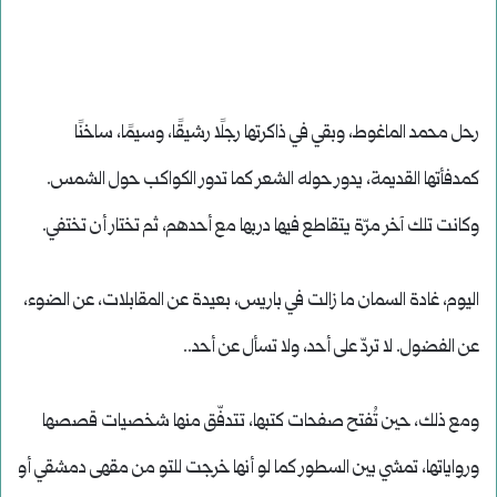
رحل محمد الماغوط، وبقي في ذاكرتها رجلًا رشيقًا، وسيمًا، ساخنًا
كمدفأتها القديمة، يدور حوله الشعر كما تدور الكواكب حول الشمس.
وكانت تلك آخر مرّة يتقاطع فيها دربها مع أحدهم، ثم تختار أن تختفي.
اليوم، غادة السمان ما زالت في باريس، بعيدة عن المقابلات، عن الضوء،
عن الفضول. لا تردّ على أحد، ولا تسأل عن أحد..
ومع ذلك، حين تُفتح صفحات كتبها، تتدفّق منها شخصيات قصصها
ورواياتها، تمشي بين السطور كما لو أنها خرجت للتو من مقهى دمشقي أو