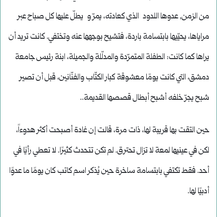
من الزمن, عدوها اللدود الذي كعادته، يمرّ و يطلّ عليها كل صباح عبر
مراياها، يحيّيها بابتسامة باردة، فتشيح بوجهها عنه وتختفي. كانت تريد أن
يراها كما كانت: الطفلة المتمرّدة والمدلّلة والجميلة، ابنة رئيس جامعة
دمشق، التي كانت يومًا معشوقة كبار الكتّاب والفنّانين، قبل أن تصير
شبح يجرّ خلفه أشبح أبطال قصصها القديمة..
حين التقت بها قريبة لها، ذات مرة، قالت إن غادة أصبحت أكثر هدوءاً،
لكن في عينيها لمعة لا تزال تحترق. لم تكن تتحدث كثيرًا. لا تعطي رأيًا في
أحد. فقط تكتفي بابتسامة ساخرة حين يُذكر اسم كاتب كان يومًا ما عدوًا
أدبيًا لها.