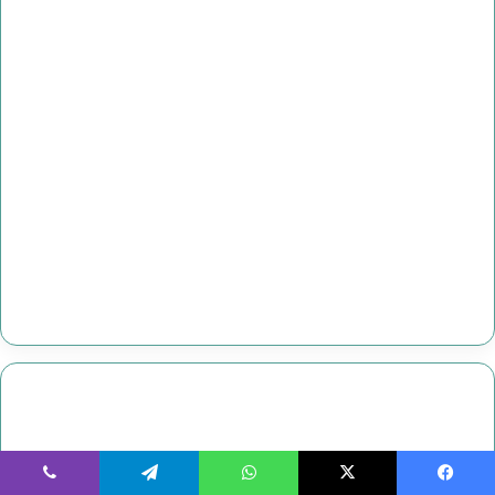
يسبوك
‫X
واتساب
تيلقرام
ڤايبر