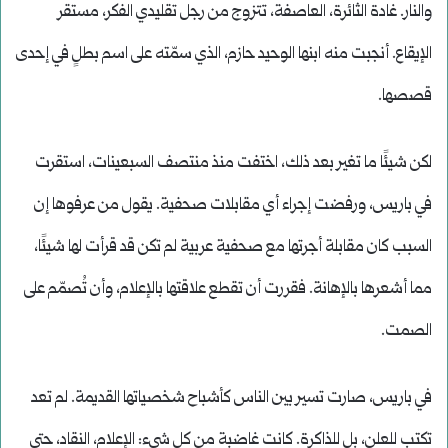
والنار. غادة الثائرة، العاصفة، تتزوج من رجل تقليدي الفكر، مستقر
الإيقاع. أنجبت منه ابنها الوحيد حازم، الذي سمّته على اسم بطلٍ في إحدى
قصصها.
لكن شيئًا ما تغير بعد ذلك، اختفت منذ منتصف السبعينات، استقرت
في باريس، ورفضت إجراء أي مقابلات صحفية. يقول من عرفوها إن
السبب كان مقابلة أجرتها مع صحفية عربية لم تكن قد قرأت لها شيئًا،
مما أشعرها بالإهانة. فقررت أن تقطع علاقتها بالإعلام، وأن تُصمّم على
الصمت.
في باريس، صارت تسير بين الناس كأشباح شخصياتها القديمة. لم تعد
تكتب للعلن، بل للذاكرة. كانت غاضبة من كل شيء: الإعلام، النقاد، حتى