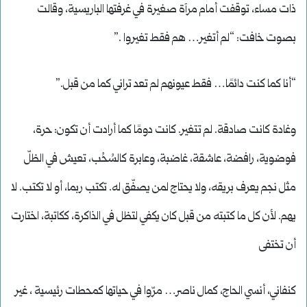
ذات مساء، توقفت أمام مرآة صغيرة في غرفتها الباريسية، وقالت
بصوت خافت: “لم أتغير… هم فقط تغيروا .”
“أنا كما كنت دائمًا… فقط عيونهم لم تعد تراني كما من قبل.”
وغادة كانت صادقة. لم تتغير. كانت دومًا كما أرادت أن تكون: حرة،
فوضوية، رافضة، عاشقة، غاضبة، وعابرة كالسُحُب، تعيش في الظلّ
مثل نجم يعرف بريقه، ولا يحتاج لمن يصفّق له. تكتب ربما، أو لا تكتب. لا
يهم. لأن كل ما كتبته من قبل كان يكفي لتظل في الذاكرة، ككاتبة، اختارت
أن تختفى
كنفاني، أنسي الحاج، كمال ناصر… مرّوا في حياتها كمحطات رئيسية ، غير