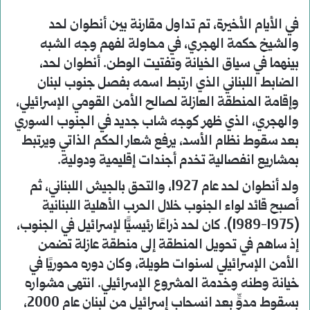
في الأيام الأخيرة، تم تداول مقارنة بين أنطوان لحد
والشيخ حكمة الهجري، في محاولة لفهم وجه الشبه
بينهما في سياق الخيانة وتفتيت الوطن. أنطوان لحد،
الضابط اللبناني الذي ارتبط اسمه بفصل جنوب لبنان
وإقامة المنطقة العازلة لصالح الأمن القومي الإسرائيلي،
والهجري، الذي ظهر كوجه شاب جديد في الجنوب السوري
بعد سقوط نظام الأسد، يرفع شعار الحكم الذاتي ويرتبط
بمشاريع انفصالية تخدم أجندات إقليمية ودولية.
ولد أنطوان لحد عام 1927، والتحق بالجيش اللبناني، ثم
أصبح قائد لواء الجنوب خلال الحرب الأهلية اللبنانية
(1975-1989). كان لحد ذراعًا رئيسيًّا لإسرائيل في الجنوب،
إذ ساهم في تحويل المنطقة إلى منطقة عازلة تضمن
الأمن الإسرائيلي لسنوات طويلة، وكان دوره محوريًا في
خيانة وطنه وخدمة المشروع الإسرائيلي. انتهى مشواره
بسقوط مدوٍّ بعد انسحاب إسرائيل من لبنان عام 2000،