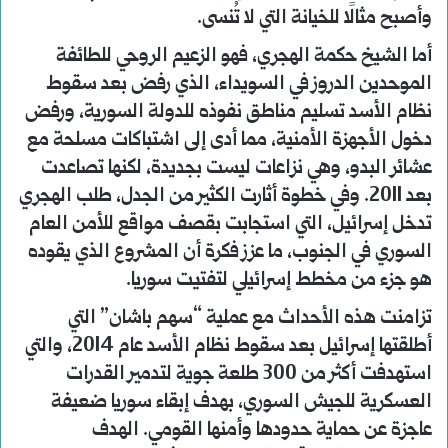
وأصبح مثالًا للخيانة التي لا تُنسى.
أما الشيخ حكمة الهجري، فهو الزعيم الروحي للطائفة
الموحدين الدروز في السويداء، الذي رفض بعد سقوط
نظام الأسد تسليم مناطق نفوذه للدولة السورية، ورفض
دخول الأجهزة الأمنية، مما أدى إلى اشتباكات مسلحة مع
عشائر البدو، وهي نزاعات ليست بجديدة، لكنها تصاعدت
بعد 2011. وفي خطوة أثارت الكثير من الجدل، طلب الهجري
تدخل إسرائيل، التي استجابت بقصف مواقع للأمن العام
السوري في الجنوب، ما عزز فكرة أن المشروع الذي يقوده
هو جزء من مخطط إسرائيلي لتفتيت سوريا.
تزامنت هذه الأحداث مع عملية “سهم باشان” التي
أطلقتها إسرائيل بعد سقوط نظام الأسد عام 2014، والتي
استهدفت أكثر من 300 طلعة جوية لتدمير القدرات
العسكرية للجيش السوري، بهدف إبقاء سوريا ضعيفة
عاجزة عن حماية حدودها وأمنها القومي. الهدف