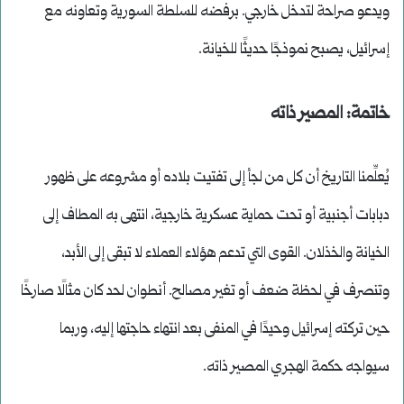
ويدعو صراحة لتدخل خارجي. برفضه للسلطة السورية وتعاونه مع
إسرائيل، يصبح نموذجًا حديثًا للخيانة.
خاتمة: المصير ذاته
يُعلِّمنا التاريخ أن كل من لجأ إلى تفتيت بلاده أو مشروعه على ظهور
دبابات أجنبية أو تحت حماية عسكرية خارجية، انتهى به المطاف إلى
الخيانة والخذلان. القوى التي تدعم هؤلاء العملاء لا تبقى إلى الأبد،
وتنصرف في لحظة ضعف أو تغير مصالح. أنطوان لحد كان مثالًا صارخًا
حين تركته إسرائيل وحيدًا في المنفى بعد انتهاء حاجتها إليه، وربما
سيواجه حكمة الهجري المصير ذاته.