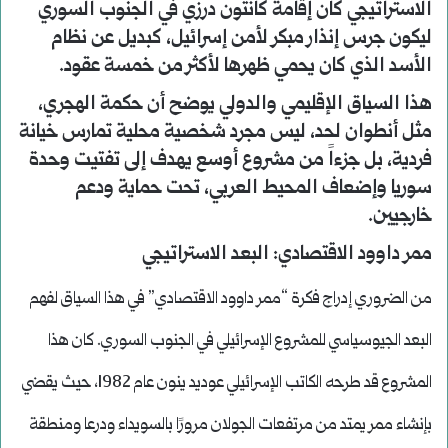
الاستراتيجي كان إقامة كانتون درزي في الجنوب السوري
ليكون جرس إنذار مبكر لأمن إسرائيل، كبديل عن نظام
الأسد الذي كان يحمي ظهرها لأكثر من خمسة عقود.
هذا السياق الإقليمي والدولي يوضح أن حكمة الهجري،
مثل أنطوان لحد، ليس مجرد شخصية محلية تمارس خيانة
فردية، بل جزءاً من مشروع أوسع يهدف إلى تفتيت وحدة
سوريا وإضعاف المحيط العربي، تحت حماية ودعم
خارجيين.
ممر داوود الاقتصادي: البعد الاستراتيجي
من الضروري إدراج فكرة “ممر داوود الاقتصادي” في هذا السياق لفهم
البعد الجيوسياسي للمشروع الإسرائيلي في الجنوب السوري. كان هذا
المشروع قد طرحه الكاتب الإسرائيلي عوديد ينون عام 1982، حيث يقضي
بإنشاء ممر يمتد من مرتفعات الجولان مرورًا بالسويداء ودرعا ومنطقة