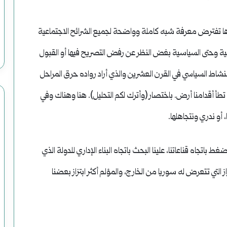
اها تفترض معرفة شبه كاملة وواضحة لجميع الشرائح الاجتماعية
لإثنية وحتى السياسية بغض النظر عن رفض التصريح فيها أو القبول
النشاط السياسي في القرن العشرين والذي أراد رواده حرق المراحل
تطأ أقدامنا أرض. باختصار (وأترك لكم التحليل). هنا وهناك وفي
 أو ندري ونتجاهلها.
اتجاه قناعاتنا، علينا البحث باتجاه البناء الإداري للدولة الذي
 التي تتعرض له سوريا من الخارج، والمؤلم أكثر ابتزاز بعضنا