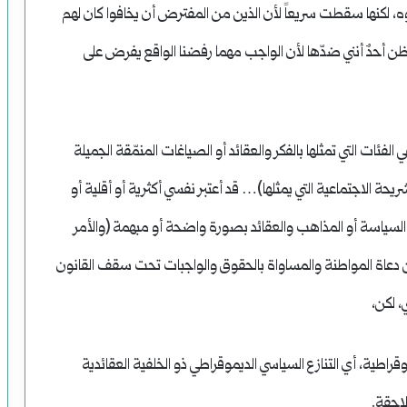
، لكنها سقطت سريعاً لأن الذين من المفترض أن يخافوا كان لهم
 يظن أحدٌ أنني ضدّها لأن الواجب مهما رفضنا الواقع يفرض على
فئات التي تمثلها بالفكر والعقائد أو الصياغات المنمّقة الجميلة
ريحة الاجتماعية التي يمثلها)… قد أعتبر نفسي أكثرية أو أقلية أو
 السياسة أو المذاهب والعقائد بصورة واضحة أو مبهمة (والأمر
من دعاة المواطنة والمساواة بالحقوق والواجبات تحت سقف القانون
، لكن،
اطية، أي التنازع السياسي الديموقراطي ذو الخلفية العقائدية
لاحقة.