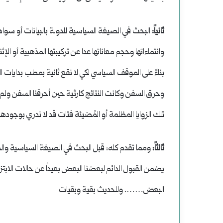
ثانياً:
البحث في الصيغة السياسية للدولة بالبيانات أو سو
وانتماءاتها وحجم معاناتها عدا عن تركيبتها المذهبية أو ا
بناءً على الموقف السياسي لكي لا نقع ثانية بمطب بدايات 
وحرق السفن وكانت النتائج كارثية حين أحرقنا السفن ولم 
تلك الزوايا المظلمة أو المُضيئة فئات قد لا ندري بوجودها،
ثالثاً:
ومما تقدم كله: قبل البحث في الصيغة السياسية والضغط ب
يضمن القبول الدائم لبعضنا البعض بعيداً عن حالات الابتزاز
البعض……. وللحديث بقية وبقيات