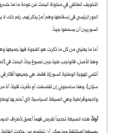
التخويف الطائفي في محاولة البحث عن عودة ما لما خسروه
الدور الرئيسي في إسقاطها وهم أمرٌ يذكر لهم، رغم ذلك لا
السوريين أن يسمعوا جيداً.
أما ما يعنيني من كل ما ذكرت هو الفجوة فيها جميعها وهي ال
وهنا الأصل: فالواجب علينا حين نصوغ بياناً، البحث في (الش
أنتمي للهوية الوطنية السوريّة فقط، هي جميعها أفكار في
سيّان). وهنا سامحوني إن تفلسفت أو نظّرت قليلاً: أنا 
والديموقراطية وهي الصيغة السياسية التي أحلم بها لوطني
أولاً:
هذه الصيغة تحديداً تفرض فهماً أعمق لأطراف الديموقر
بصيغها المختلفة وما يمكن أن تحتويه من حالات إلغائية 