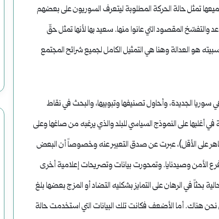
وضحاياه
 جميعها تمثل حالة الحركة المطلوبة ليتعرف السوريون على بعضهم
أبرياء
والتفسّخ المقصود التي عانوا منها. سعيد بها لأنها تمثل حقّ
نسبيته هو العدالة وهنا هي التمثيل الكامل لجميع شرائح المجتمع
ى في سوريا الجديدة، وأحاول تصنيفها وتبويبها، والبحث في نقاط
في أغلبها على النموذج السياسي للبلد والذي يرغبه من صاغها وعلى
لظاهر على الأقل)، عبرت عن صدق التعبير عنه وخصوصاً أن البعض
أفرع الأمن وصيدنايا. وتمحورت بيانات وتصريحات إعلامية أخرى
بحثاً في الرهان على التمايز بشكليه التضاد أو المزج بعضها بلغ
نحن هناك. أما الأضعف فكانت تلك البيانات التي استخدمت حالة