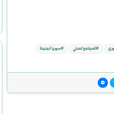
وري
المجتمع المدني
سوريا الجديدة
يريست
سكايب
ماسنجر