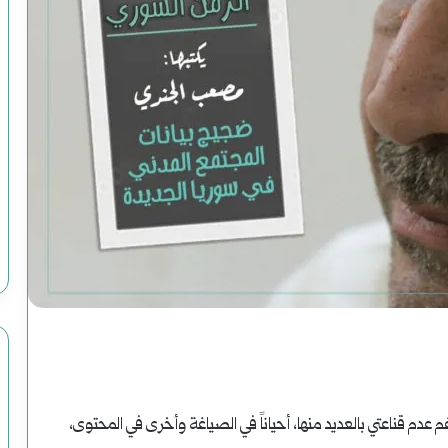
رواية
(الصاعدون
إلى
النعيم)
فبراير 19, 2025
رواية (الصاعدون إلى النعيم) لموسى رحوم
لموسى
اريخ
عباس: داعش تنظيم مصنوع وضحاياه أبرياء
رحوم
عباس:
داعش
تنظيم
مصنوع
م عدم قناعتي بالعديد منها، أحياناً في الصياغة وأخرى في المحتوى،