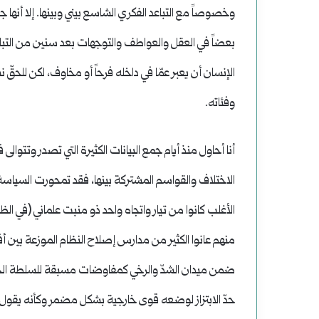
وخصوصاً مع التباعد الفكري الشاسع بيني وبينها. إلا أنها
بعضاً في العقل والعواطف والتوجهات بعد سنين من التباعد 
الإنسان أن يعبر عمّا في داخله فرحاً أو مخاوف، لكن للحقّ 
وفئاته.
أنا أحاول منذ أيام جمع البيانات الكثيرة التي تصدر وتتوال
الاختلاف والقواسم المشتركة بينها، فقد تمحورت السياسة 
الأغلب كانوا من تيار واتجاه واحد ذو منبت علماني (في ا
منهم عانوا الكثير من مدارس إصلاح النظام الموزعة بين 
ضمن ميدان الشدّ والرخي كمفاوضات مسبقة للسلطة الحالية 
حدّ الابتزاز لوضعه قوى خارجية بشكل مضمر وكأنه يقول 