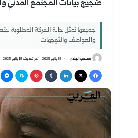
ضجيج بيانات المجتمع المدني وا
جميعها تمثل حالة الحركة المطلوبة ليت
والعواطف والتوجهات
مصعب الجندي
18 يناير، 2025
آخر تحديث: 18 يناير، 2025
‫X
فيسبوك
لينكدإن
بينتيريست
سكايب
م