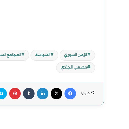
الزمن السوري
السياسة
المجتمع الس
مصعب الجندي
‫X
فيسبوك
لينكدإن
بينت
شاركها