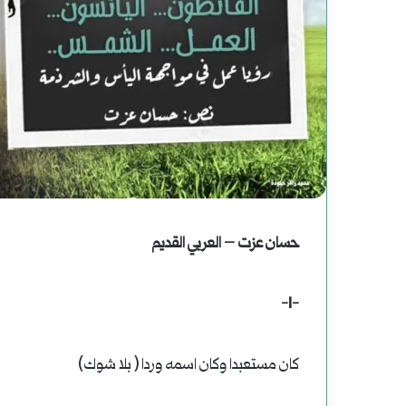
ملف
|
محاولات
وعمليات
يوليو 25, 2024
ملف | محاولات و
الاغتيال
في التاريخ الأمر
الرئاسية
حسان عزت – العربي القديم
في
-1-
التاريخ
الأمريكي
كان مستعبدا وكان اسمه وردا ( بلا شوك)