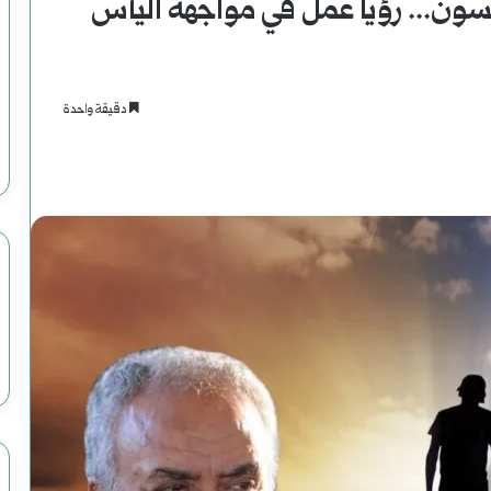
ئسون... رؤيا عمل في مواجهة اليأس
دقيقة واحدة
اسنجر