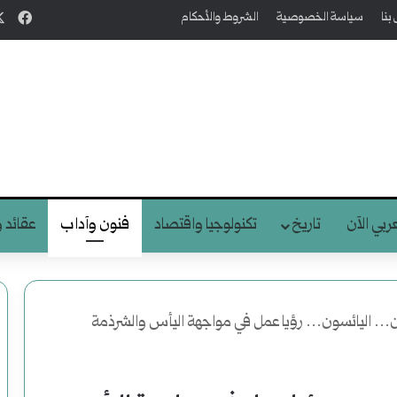
فيس
بنا
سياسة الخصوصية
الشروط والأحكام
عربي الآن
تاريخ
تكنولوجيا واقتصاد
فنون وآداب
عقائد و
ن… اليائسون… رؤيا عمل في مواجهة اليأس والشرذمة