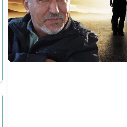
رواية
(الصاعدون
إلى
النعيم)
فبراير 19, 2025
عمليات الاغتيال الرئاسية
رواية (الصاعدون إلى النعيم) لموسى 
لموسى
يكي
عباس: داعش تنظيم مصنوع وضحاياه أ
رحوم
عباس:
داعش
تنظيم
مصنوع