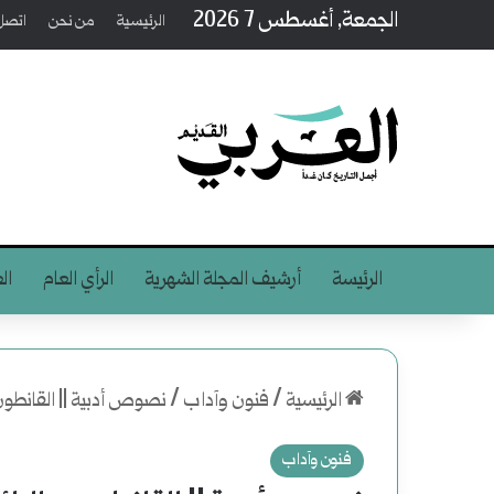
الجمعة, أغسطس 7 2026
الرئيسية
من نحن
اتصل 
الرئيسة
أرشيف المجلة الشهرية
الرأي العام
ال
الرئيسية
/
فنون وآداب
/
نصوص أدبية || القانطو
فنون وآداب