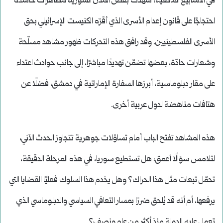
في الأسابيع الماضية، شهدت بعض المدن السورية مظاهرات حاشدة
احتجاجًا على قانون إعدام الأسرى الذي أقرّه الكنيست الإسرائيلي بحق
الأسرى الفلسطينيين. وقد رافق هذه التحركات ظهور مشاهد مسلّحة
وشعارات حادّة، بعضها تضمّن تهديدًا مباشرًا، إلى جانب حوادث اعتداء
على مقار دبلوماسية، أبرزها السفارة الإماراتية في دمشق، فضلًا عن
هتافات مناهضة لدول عربية أخرى.
هذه المشاهد تفتح الباب أمام تساؤلات جوهرية تتجاوز الحدث الآني،
لتلامس سؤالًا أعمق: هل تستطيع سوريا، في هذه المرحلة الدقيقة،
تحمّل تبعات مثل هذا الحراك؟ وهل يخدم هذا السلوك فعليًا القضايا التي
يرفعها، أم أنه قد يُلحق ضررًا بمسار التعافي السياسي والدبلوماسي الذي
تعمل عليه الدولة منذ أكثر من عام ونصف؟