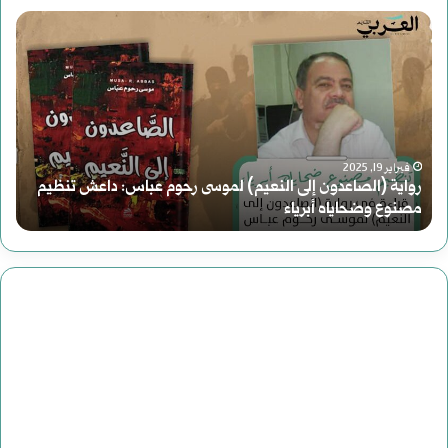
رواية
سور
(الصاعدون
الح
إلى
النعيم)
هاو
فبراير 19, 2025
لموسى
رواية (الصاعدون إلى النعيم) لموسى رحوم عباس: داعش تنظيم
بعد
مصنوع وضحاياه أبرياء
سور
رحوم
من
عباس:
داعش
تنظيم
مصنوع
وضحاياه