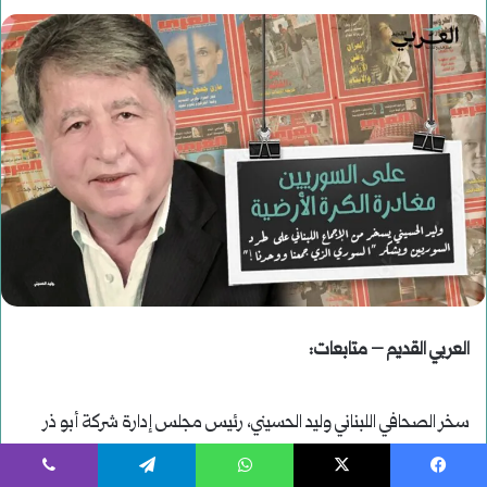
يسبوك
‫X
واتساب
تيلقرام
ڤايبر