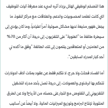
هذا التضخم الوظيفي الهائل يزداد أثره السيء عند معرفة آليات التوظيف
التي كانت تعتمد المحسوبيات والدعم، والعلاقات مع مراكز النفوذ، ما
يجعل ظهور مذيعة لديها مشاكل صوتية أمراً اعتيادياً، وما كان يؤدي إلى
سيطرة طائفة ما “العلوية” على التلفزيون، إلى درجة أن أكثر من 70%
من العاملين أو المتعاقدين ينتمون إلى تلك الطائفة “وفق ما أكده لي
أحد كبار المدراء السابقين”.
أما الفساد فحدّث ولا حرج، لا نتكلم فقط عن عقود بمئات آلاف الدولارات
تتحكم بها الرشاوى والعمولات، إلى درجة تصل بأحد مدراء التشغيل
التلفزيوني إلى التفاوض مع التجار على حصته من الأرباح! ولا عن الطرق
الملتوية لإنتاج البرامج وتوزيع الميزانيات المالية. ولا أيضاً عن أساليب