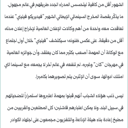
الشهور أقل من كافية ليتحسس المدراء الجدد طريقهم في عالم مجهول.
ما يذكّر بقصة المخرج السينمائي الإيطالي الشهير “فيديريكو فيليني” عندما
تعاقدت معه واحدة من أهم وكالات الإعلان العالمية لإخراج إعلان مدته
أقل من دقيقة. على عكس ظنونه؛ سيكتشف “فيليني” خلال أول اجتماع
مع الوكالة أن المهمة أصعب بكثير مما كان يعتقد، وأن جوائزه العالمية
في مهرجان “كان” وغيره، لم تنفعه في عالم آخر لا يجمعه مع السينما التي
امتلك ادواتها، سوى أن الإثنين يتم تصويرهما بكاميرا.
ليس ذنب هؤلاء الشباب أنهم قبلوا بمهمة اعتبروها استمراراً لتضحياتهم
في سبيل البلد، ولا يمكن اعتبارهم فاشلين؛ كل المطلعين والقريبين من
مطبخ إعادة بناء هيئة الإذاعة والتلفزيون مجمعون على اجتهاد الكوادر