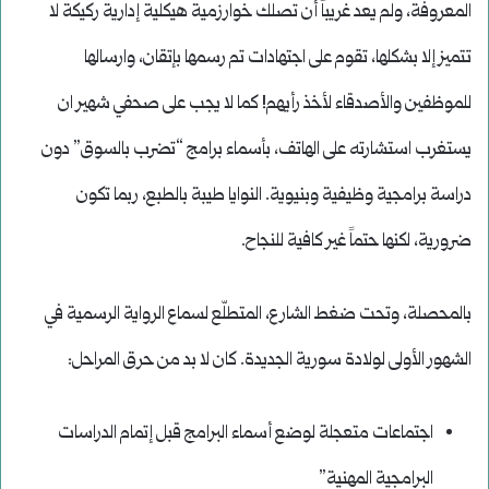
المعروفة، ولم يعد غريباً أن تصلك خوارزمية هيكلية إدارية ركيكة لا
تتميز إلا بشكلها، تقوم على اجتهادات تم رسمها بإتقان، وارسالها
للموظفين والأصدقاء لأخذ رأيهم! كما لا يجب على صحفي شهير ان
يستغرب استشارته على الهاتف، بأسماء برامج “تضرب بالسوق” دون
دراسة برامجية وظيفية وبنيوية. النوايا طيبة بالطبع، ربما تكون
ضرورية، لكنها حتماً غير كافية للنجاح.
بالمحصلة، وتحت ضغط الشارع، المتطلّع لسماع الرواية الرسمية في
الشهور الأولى لولادة سورية الجديدة. كان لا بد من حرق المراحل:
اجتماعات متعجلة لوضع أسماء البرامج قبل إتمام الدراسات
البرامجية المهنية”