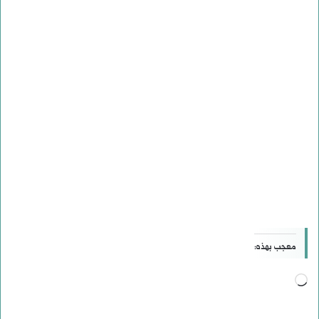
معجب بهذه:
جاري
التحميل…