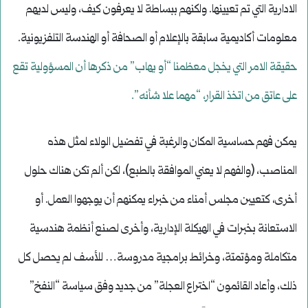
الادارية التي تم تعيينها. ولكنهم ببساطة لا يعرفون كيف، وليس لديهم
معلومات أكاديمية سابقة بالإعلام أو الصحافة أو الهندسة التلفزيونية.
حقيقة الامر التي يخجل معظمنا “أو يهاب” من ذكرها أن المسؤولية تقع
على عاتق من اتخذ القرار، “مهما علا شأنه”.
يمكن فهم حساسية المكان والرغبة في تفضيل الولاء لمثل هذه
المناصب، (والفهم لا يعني الموافقة بالطبع)، لكن ألم تكن هناك حلول
أخرى، كتعيين مجلس أمناء من خبراء يمكنهم أن يوجهوا العمل. أو
الاستعانة بخبرات في الهيكلة الإدارية، وأخرى لصنع أنظمة هندسية
متكاملة ومؤتمتة، وخرائط برامجية مدروسة… للأسف لم يحصل كل
ذلك، وأعاد القائمون “اختراع العجلة” من جديد وفق سياسة “النفخ”