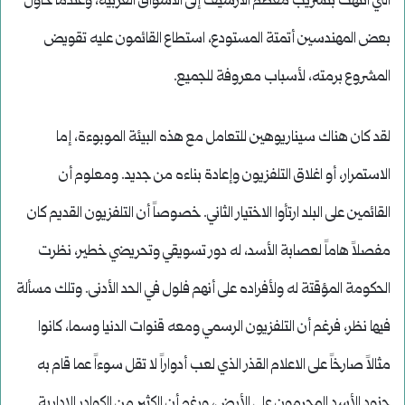
التي انتهت بتسريب معظم الأرشيف إلى الأسواق العربية، وعندما حاول
بعض المهندسين أتمتة المستودع، استطاع القائمون عليه تقويض
المشروع برمته، لأسباب معروفة للجميع.
لقد كان هناك سيناريوهين للتعامل مع هذه البيئة الموبوءة، إما
الاستمرار، أو اغلاق التلفزيون وإعادة بناءه من جديد. ومعلوم أن
القائمين على البلد ارتأوا الاختيار الثاني. خصوصاً أن التلفزيون القديم كان
مفصلاً هاماً لعصابة الأسد، له دور تسويقي وتحريضي خطير، نظرت
الحكومة المؤقتة له ولأفراده على أنهم فلول في الحد الأدنى. وتلك مسألة
فيها نظر، فرغم أن التلفزيون الرسمي ومعه قنوات الدنيا وسما، كانوا
مثالاً صارخاً على الاعلام القذر الذي لعب أدواراً لا تقل سوءاً عما قام به
جنود الأسد المجرمون على الأرض، ورغم أن الكثير من الكوادر الإدارية