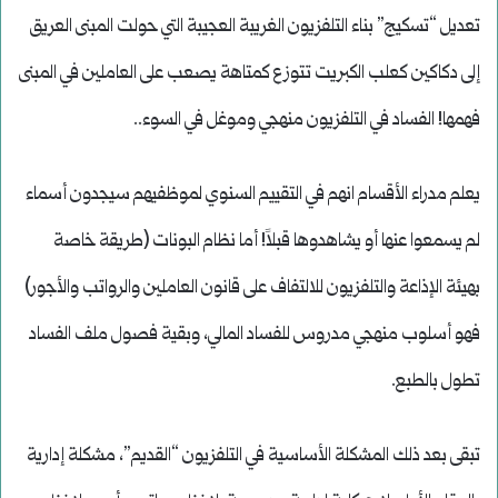
تعديل “تسكيج” بناء التلفزيون الغريبة العجيبة التي حولت المبنى العريق
إلى دكاكين كعلب الكبريت تتوزع كمتاهة يصعب على العاملين في المبنى
فهمها! الفساد في التلفزيون منهجي وموغل في السوء..
يعلم مدراء الأقسام انهم في التقييم السنوي لموظفيهم سيجدون أسماء
لم يسمعوا عنها أو يشاهدوها قبلاً! أما نظام البونات (طريقة خاصة
بهيئة الإذاعة والتلفزيون للالتفاف على قانون العاملين والرواتب والأجور)
فهو أسلوب منهجي مدروس للفساد المالي، وبقية فصول ملف الفساد
تطول بالطبع.
تبقى بعد ذلك المشكلة الأساسية في التلفزيون “القديم”، مشكلة إدارية