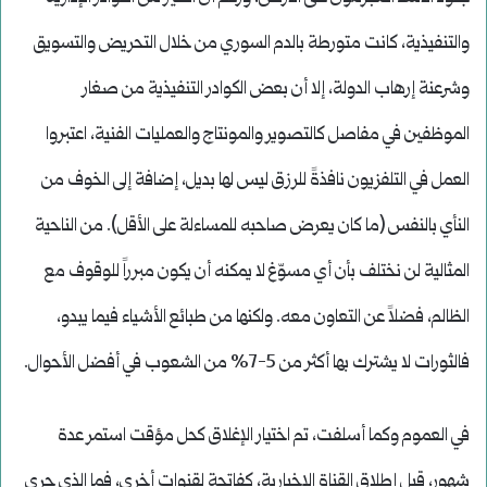
والتنفيذية، كانت متورطة بالدم السوري من خلال التحريض والتسويق
وشرعنة إرهاب الدولة، إلا أن بعض الكوادر التنفيذية من صغار
الموظفين في مفاصل كالتصوير والمونتاج والعمليات الفنية، اعتبروا
العمل في التلفزيون نافذةً للرزق ليس لها بديل، إضافة إلى الخوف من
النأي بالنفس (ما كان يعرض صاحبه للمساءلة على الأقل). من الناحية
المثالية لن نختلف بأن أي مسوّغ لا يمكنه أن يكون مبرراً للوقوف مع
الظالم، فضلاً عن التعاون معه. ولكنها من طبائع الأشياء فيما يبدو،
فالثورات لا يشترك بها أكثر من 5-7% من الشعوب في أفضل الأحوال.
في العموم وكما أسلفت، تم اختيار الإغلاق كحل مؤقت استمر عدة
شهور، قبل إطلاق القناة الإخبارية، كفاتحة لقنوات أخرى، فما الذي جرى