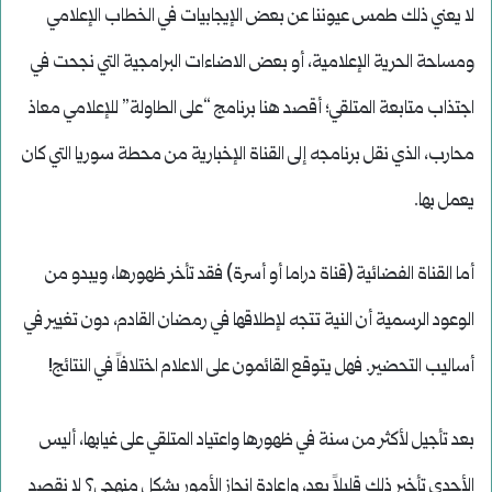
لا يعني ذلك طمس عيوننا عن بعض الإيجابيات في الخطاب الإعلامي
ومساحة الحرية الإعلامية، أو بعض الاضاءات البرامجية التي نجحت في
اجتذاب متابعة المتلقي؛ أقصد هنا برنامج “على الطاولة” للإعلامي معاذ
محارب، الذي نقل برنامجه إلى القناة الإخبارية من محطة سوريا التي كان
يعمل بها.
أما القناة الفضائية (قناة دراما أو أسرة) فقد تأخر ظهورها، ويبدو من
الوعود الرسمية أن النية تتجه لإطلاقها في رمضان القادم، دون تغيير في
أساليب التحضير. فهل يتوقع القائمون على الاعلام اختلافاً في النتائج!
بعد تأجيل لأكثر من سنة في ظهورها واعتياد المتلقي على غيابها، أليس
الأجدى تأخير ذلك قليلاً بعد، وإعادة انجاز الأمور بشكل منهجي؟ لا نقصد