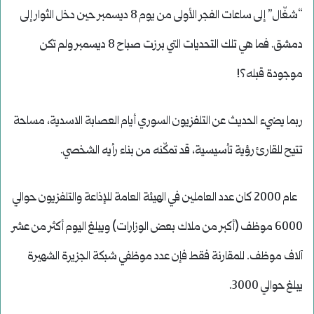
“شغّال” إلى ساعات الفجر الأولى من يوم 8 ديسمبر حين دخل الثوار إلى
دمشق. فما هي تلك التحديات التي برزت صباح 8 ديسمبر ولم تكن
موجودة قبله؟!
ربما يضيء الحديث عن التلفزيون السوري أيام العصابة الاسدية، مساحة
تتيح للقارئ رؤية تأسيسية، قد تمكّنه من بناء رأيه الشخصي.
عام 2000 كان عدد العاملين في الهيئة العامة للإذاعة والتلفزيون حوالي
6000 موظف (أكبر من ملاك بعض الوزارات) ويبلغ اليوم أكثر من عشر
آلاف موظف. للمقارنة فقط فإن عدد موظفي شبكة الجزيرة الشهيرة
يبلغ حوالي 3000.