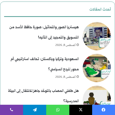
أحدث المقالات
هيستريا الصور والتماثيل: صورة حافظ الأسد من
التسويق والتمجيد إلى التأليه!
أغسطس 8, 2026
السعودية وتركيا وباكستان: تحالف استراتيجي أم
محور للردع السياسي؟
أغسطس 8, 2026
هل طفلي المصاب بالتوحّد جاهز للانتقال إلى البيئة
المدرسية؟
أغسطس 7, 2026
يسبوك
‫X
واتساب
تيلقرام
ڤايبر