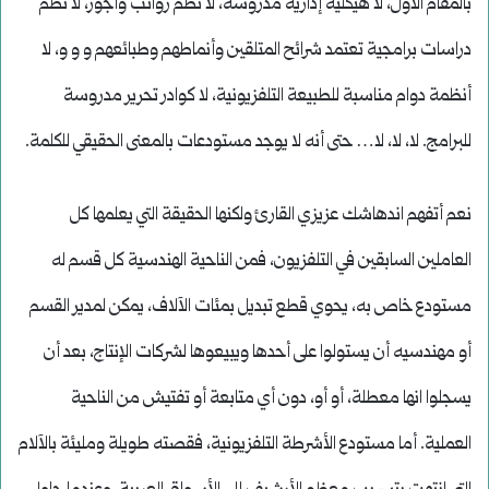
بالمقام الأول، لا هيكلية إدارية مدروسة، لا نظم رواتب وأجور، لا نظم
دراسات برامجية تعتمد شرائح المتلقين وأنماطهم وطبائعهم و و و، لا
أنظمة دوام مناسبة للطبيعة التلفزيونية، لا كوادر تحرير مدروسة
للبرامج. لا، لا، لا… حتى أنه لا يوجد مستودعات بالمعنى الحقيقي للكلمة.
نعم أتفهم اندهاشك عزيزي القارئ ولكنها الحقيقة التي يعلمها كل
العاملين السابقين في التلفزيون، فمن الناحية الهندسية كل قسم له
مستودع خاص به، يحوي قطع تبديل بمئات الآلاف، يمكن لمدير القسم
أو مهندسيه أن يستولوا على أحدها ويبيعوها لشركات الإنتاج، بعد أن
يسجلوا انها معطلة، أو أو، دون أي متابعة أو تفتيش من الناحية
العملية. أما مستودع الأشرطة التلفزيونية، فقصته طويلة ومليئة بالآلام