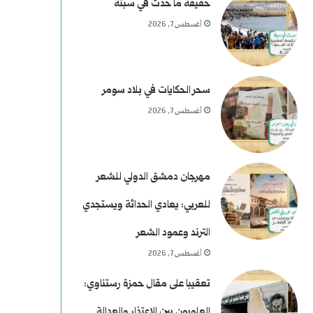
خ
غ
حقيقة ما حدث في سبتة
أغسطس 7, 2026
ت
ي
ا
سحر الحكايات في بلاد سومر
أغسطس 7, 2026
ل
ا
ل
مهرجان دمشق الدولي للشعر
ر
للعربي: يعادي الحداثة ويستجدي
ئ
الترند وعمود الشعر
ا
أغسطس 7, 2026
س
تعقيبا على مقال حمزة رستناوي:
العلويون بين الاعتذار والعدالة