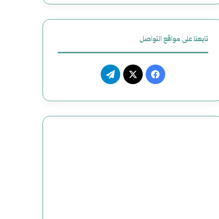
ل
أ
تابعنا على مواقع التواصل
م
ر
ف
ت
ي
ي
X
ي
ك
س
ل
ي
ب
ق
و
ر
ك
ا
م