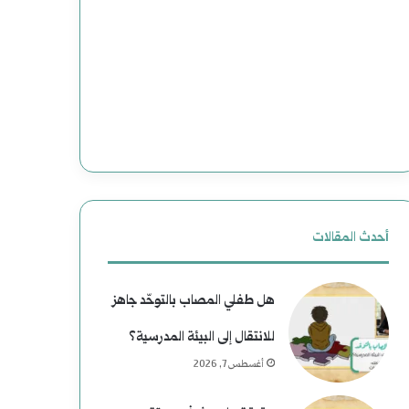
ج
ت
د
و
ي
ع
د
م
ة
ل
ل
ي
ل
ا
أحدث المقالات
ت
ت
هل طفلي المصاب بالتوحّد جاهز
ا
ا
للانتقال إلى البيئة المدرسية؟
ر
ل
أغسطس 7, 2026
ي
ا