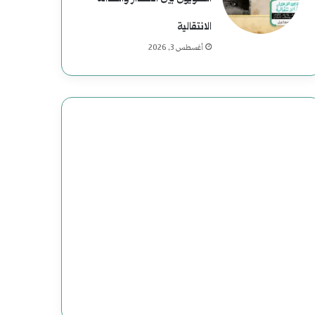
ي
ة
الانتقالية
أغسطس 3, 2026
ف
ي
ا
ل
ت
ا
ر
ي
خ
ا