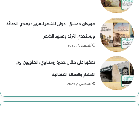
ئ
ر
ا
ح
مهرجان دمشق الدولي للشعر للعربي: يعادي الحداثة
س
و
ويستجدي الترند وعمود الشعر
ي
م
أغسطس 7, 2026
ة
ع
تعقيبا على مقال حمزة رستناوي: العلويون بين
ف
ب
الاعتذار والعدالة الانتقالية
ي
ا
أغسطس 3, 2026
ا
س
ل
:
ت
د
ا
ا