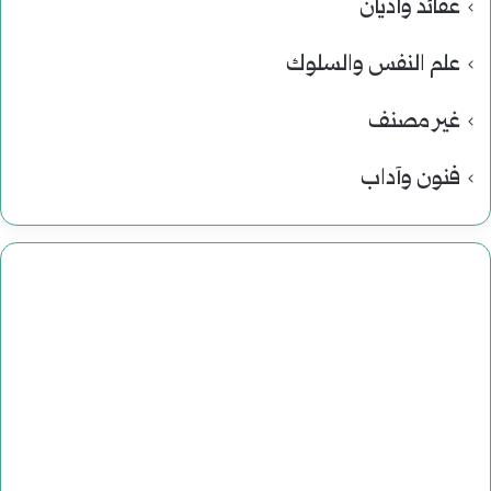
عقائد وأديان
علم النفس والسلوك
غير مصنف
فنون وآداب