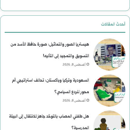
ا
ل
أحدث المقالات
ا
غ
هيستريا الصور والتماثيل: صورة حافظ الأسد من
ت
التسويق والتمجيد إلى التأليه!
أغسطس 8, 2026
ي
ا
السعودية وتركيا وباكستان: تحالف استراتيجي أم
ل
محور للردع السياسي؟
ا
أغسطس 8, 2026
ل
هل طفلي المصاب بالتوحّد جاهز للانتقال إلى البيئة
ر
المدرسية؟