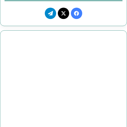
ف
ت
ي
X
ي
س
ل
ب
ق
و
ر
ك
ا
م