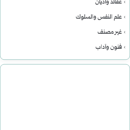
عقائد وأديان
علم النفس والسلوك
غير مصنف
فنون وآداب