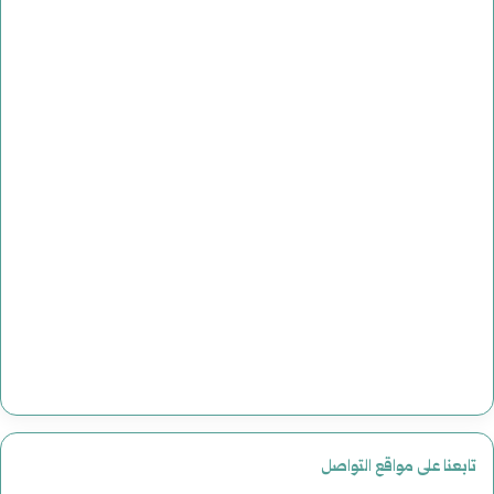
ر
ي
خ
ا
ل
أ
م
ر
ي
ك
ي
تابعنا على مواقع التواصل