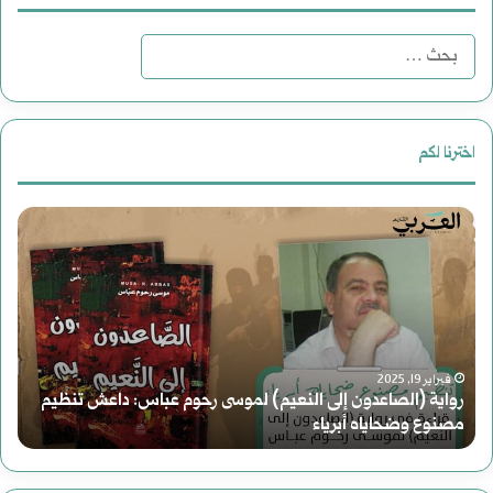
ا
ل
ب
اخترنا لكم
ح
م
ث
ل
ع
ف
ن
|
:
براير 19, 2025
اية (الصاعدون إلى النعيم) لموسى رحوم عباس: داعش تنظيم
م
يوليو 25, 2024
نوع وضحاياه أبرياء
ملف | مح
ح
ا