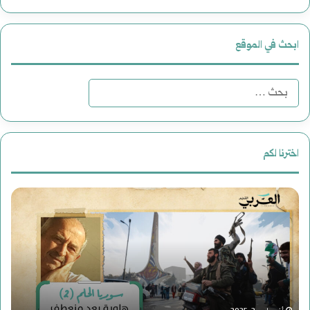
ابحث في الموقع
ا
ل
ب
اخترنا لكم
ح
د
ث
ع
ع
و
ن
ة
: