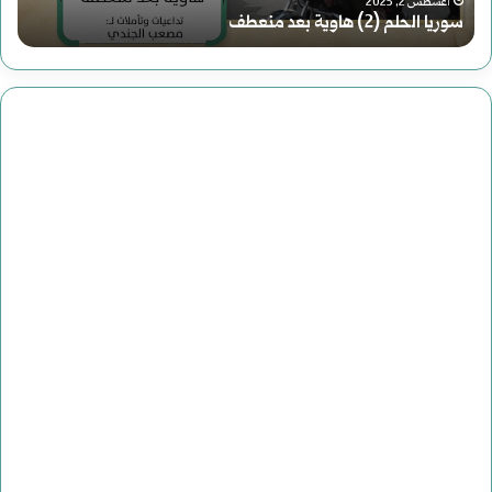
ل
أغسطس 2, 2025
دعوة لقراءة جديدة للتاريخ
ق
ر
ا
ء
ة
ج
د
ي
د
ة
ل