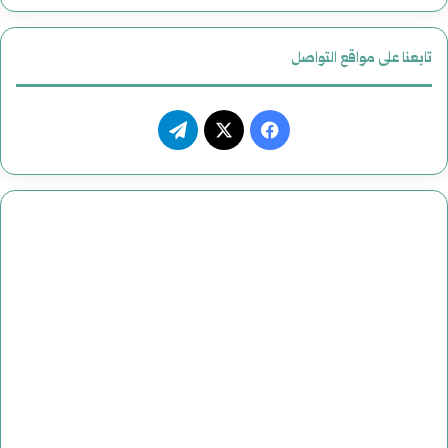
تابعنا على مواقع التواصل
ف
ت
ي
X
ي
س
ل
ب
ق
و
ر
ك
ا
م