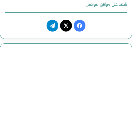
تابعنا على مواقع التواصل
ف
ت
ي
X
ي
س
ل
ب
ق
و
ر
ك
ا
م