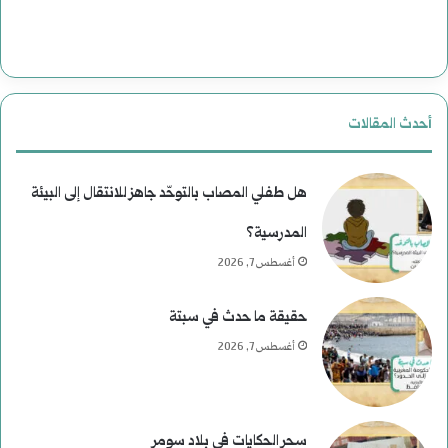
ة
ت
ب
ا
ع
ر
أحدث المقالات
د
ي
م
خ
هل طفلي المصاب بالتوحّد جاهز للانتقال إلى البيئة
ن
المدرسية؟
أغسطس 7, 2026
ع
ط
حقيقة ما حدث في سبتة
ف
أغسطس 7, 2026
سحر الحكايات في بلاد سومر