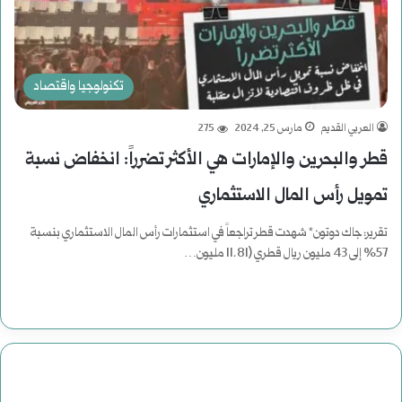
تكنولوجيا واقتصاد
العربي القديم
مارس 25, 2024
275
قطر والبحرين والإمارات هي الأكثر تضرراً: انخفاض نسبة
تمويل رأس المال الاستثماري
تقرير: جاك دوتون* شهدت قطر تراجعاً في استثمارات رأس المال الاستثماري بنسبة
57% إلى 43 مليون ريال قطري (11.81 مليون…
أكمل القراءة »