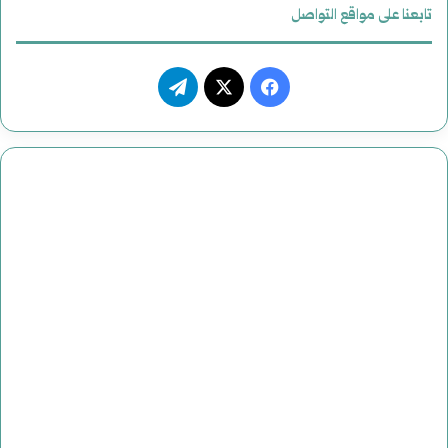
تابعنا على مواقع التواصل
ف
ت
ي
X
ي
س
ل
ب
ق
و
ر
ك
ا
م