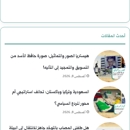
ت
ة
ا
ب
ر
ع
أحدث المقالات
ي
د
خ
م
هيستريا الصور والتماثيل: صورة حافظ الأسد من
ن
التسويق والتمجيد إلى التأليه!
أغسطس 8, 2026
ع
ط
السعودية وتركيا وباكستان: تحالف استراتيجي أم
ف
محور للردع السياسي؟
أغسطس 8, 2026
هل طفلي المصاب بالتوحّد جاهز للانتقال إلى البيئة