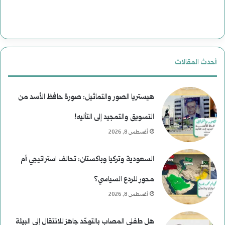
ت
ة
ا
ب
ل
ع
أحدث المقالات
ا
د
غ
م
هيستريا الصور والتماثيل: صورة حافظ الأسد من
ت
ن
التسويق والتمجيد إلى التأليه!
أغسطس 8, 2026
ي
ع
ا
ط
السعودية وتركيا وباكستان: تحالف استراتيجي أم
ل
ف
محور للردع السياسي؟
ا
أغسطس 8, 2026
ل
هل طفلي المصاب بالتوحّد جاهز للانتقال إلى البيئة