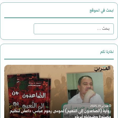
ابحث في الموقع
ا
ل
ب
اخترنا لكم
ح
د
ث
ع
ع
و
ن
ة
:
باس: داعش تنظيم
ل
أغسطس 2, 2025
دعوة لقراءة جديدة للتاريخ