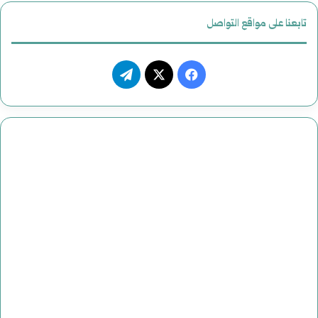
تابعنا على مواقع التواصل
ف
ت
ي
X
ي
س
ل
ب
ق
و
ر
ك
ا
م