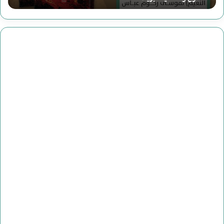
ق
ر
ا
ء
ة
ج
د
ي
د
ة
ل