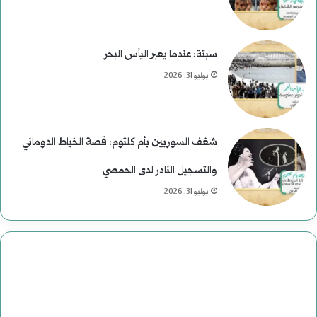
ئ
ا
سبتة: عندما يعبر اليأس البحر
س
يوليو 31, 2026
ي
ة
شغف السوريين بأم كلثوم: قصة الخياط الدوماني
ف
والتسجيل النادر لدى الحمصي
ي
يوليو 31, 2026
ا
ل
ت
ا