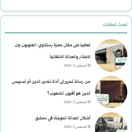
ا
ب
ل
ع
أحدث المقالات
ا
د
غ
م
تعقيبا على مقال حمزة رستناوي: العلويون بين
ت
ن
الاعتذار والعدالة الانتقالية
أغسطس 3, 2026
ي
ع
ا
ط
من رسالة تحرير إلى أداة تخدير: الدين أم تسييس
ل
ف
الدين هو أفيون الشعوب؟
ا
أغسطس 3, 2026
ل
أشكال العدالة المؤجلة في دمشق
ر
أغسطس 3, 2026