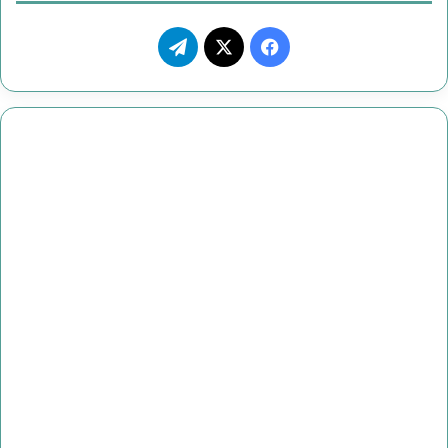
ف
ت
ي
X
ي
س
ل
ب
ق
و
ر
ك
ا
م