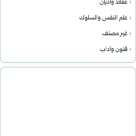
عقائد وأديان
علم النفس والسلوك
غير مصنف
فنون وآداب