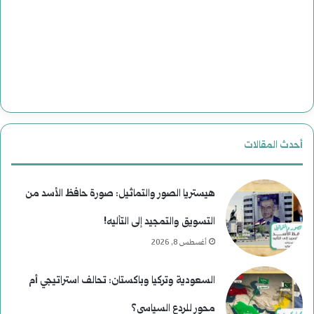
ل
ي
ل
ا
ت
ت
ا
ا
ر
ل
أحدث المقالات
ي
ا
خ
غ
هيستريا الصور والتماثيل: صورة حافظ الأسد من
ت
التسويق والتمجيد إلى التأليه!
أغسطس 8, 2026
ي
ا
السعودية وتركيا وباكستان: تحالف استراتيجي أم
ل
محور للردع السياسي؟