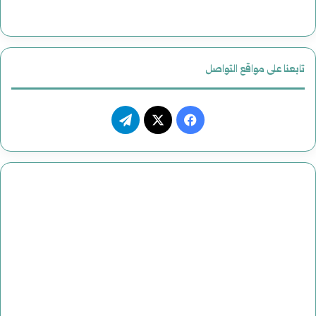
ي
ك
ي
تابعنا على مواقع التواصل
ف
ت
ي
X
ي
س
ل
ب
ق
و
ر
ك
ا
م