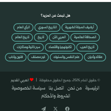
هل تبحث عن المزيد؟
أرشيف المجلة الشهرية
التاريخ السوري
الرأي العام
الصحافة العالمية
العربي الآن
تاريخ
تاريخ العالم
تاريخ العرب
تكنولوجيا واقتصاد
سير ذاتية ومذكرات
عقائد وأديان
علم النفس والسلوك
غير مصنف
فنون وآداب
© حقوق النشر 2026، جميع الحقوق محفوظة |
العربي القديم
الرئيسية
من نحن
اتصل بنا
سياسة الخصوصية
الشروط والأحكام
فيسبوك
‫X
تيلقرام