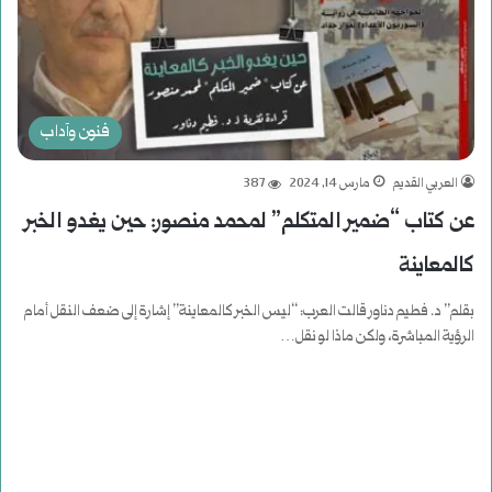
فنون وآداب
العربي القديم
مارس 14, 2024
387
عن كتاب “ضمير المتكلم” لمحمد منصور: حين يغدو الخبر
كالمعاينة
بقلم” د. فطيم دناور قالت العرب: “ليس الخبر كالمعاينة” إشارة إلى ضعف النقل أمام
الرؤية المباشرة، ولكن ماذا لو نقل…
أكمل القراءة »