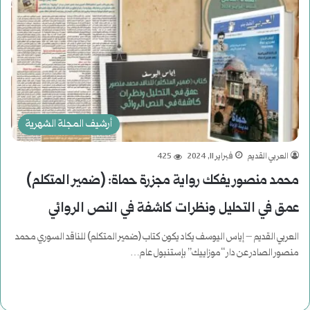
أرشيف المجلة الشهرية
العربي القديم
فبراير 11, 2024
425
محمد منصور يفكك رواية مجزرة حماة: (ضمير المتكلم)
عمق في التحليل ونظرات كاشفة في النص الروائي
العربي القديم – إياس اليوسف يكاد يكون كتاب (ضمير المتكلم) للناقد السوري محمد
منصور الصادر عن دار “موزاييك” بإستنبول عام…
أكمل القراءة »