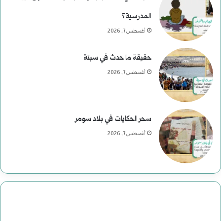
ى
المدرسية؟
ر
أغسطس 7, 2026
ح
حقيقة ما حدث في سبتة
و
أغسطس 7, 2026
م
ع
سحر الحكايات في بلاد سومر
ب
أغسطس 7, 2026
ا
س
:
د