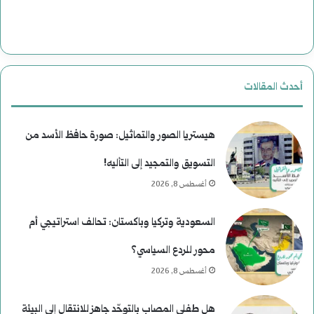
ت
ا
ا
ل
ر
ن
أحدث المقالات
ي
ع
خ
ي
هيستريا الصور والتماثيل: صورة حافظ الأسد من
م
التسويق والتمجيد إلى التأليه!
أغسطس 8, 2026
)
ل
السعودية وتركيا وباكستان: تحالف استراتيجي أم
م
محور للردع السياسي؟
و
أغسطس 8, 2026
س
هل طفلي المصاب بالتوحّد جاهز للانتقال إلى البيئة