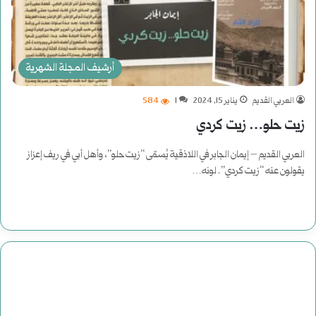
أرشيف المجلة الشهرية
العربي القديم
يناير 15, 2024
1
584
زيت حلو… زيت كردي
العربي القديم – إيمان الجابر في اللاذقية يُسمّى “زيت حلو”، وأهل أبي في ريف إعزاز
يقولون عنه “زيت كردي”. لونه…
أكمل القراءة »