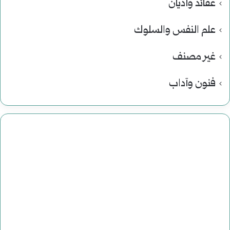
عقائد وأديان
علم النفس والسلوك
غير مصنف
فنون وآداب