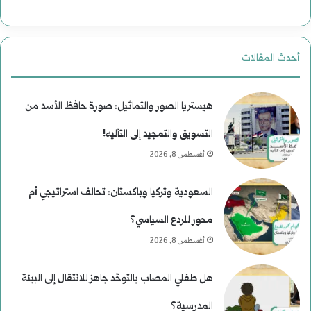
ا
ل
ر
ن
أحدث المقالات
ي
ع
خ
ي
هيستريا الصور والتماثيل: صورة حافظ الأسد من
م
التسويق والتمجيد إلى التأليه!
أغسطس 8, 2026
)
ل
السعودية وتركيا وباكستان: تحالف استراتيجي أم
م
محور للردع السياسي؟
و
أغسطس 8, 2026
س
هل طفلي المصاب بالتوحّد جاهز للانتقال إلى البيئة
ى
المدرسية؟