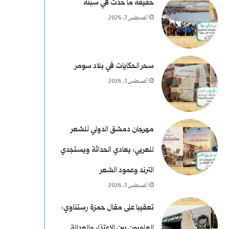
م
خ
حقيقة ما حدث في سبتة
أغسطس 7, 2026
ن
ع
ط
سحر الحكايات في بلاد سومر
أغسطس 7, 2026
ف
مهرجان دمشق الدولي للشعر
للعربي: يعادي الحداثة ويستجدي
الترند وعمود الشعر
أغسطس 7, 2026
تعقيبا على مقال حمزة رستناوي:
العلويون بين الاعتذار والعدالة