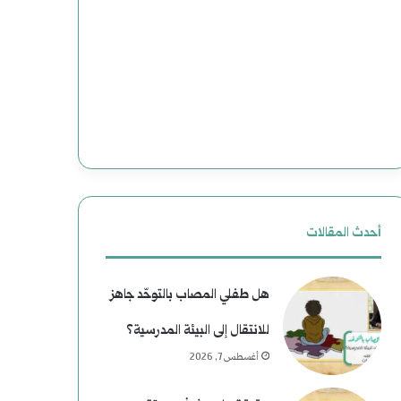
(
ج
2
د
)
ي
ه
د
ا
ة
و
ل
ي
ل
أحدث المقالات
ة
ت
هل طفلي المصاب بالتوحّد جاهز
ب
ا
للانتقال إلى البيئة المدرسية؟
ع
ر
أغسطس 7, 2026
د
ي