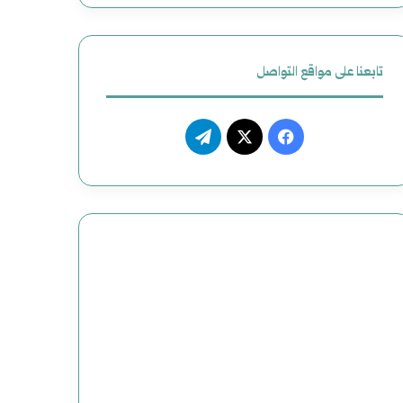
تابعنا على مواقع التواصل
ف
ت
ي
X
ي
س
ل
ب
ق
و
ر
ك
ا
م