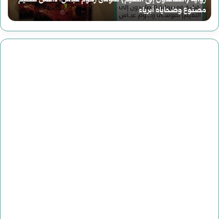
ا
أغسطس 2, 2025
سوريا الحلم (2) هاوية بعد منعطف
ا
ل
ح
ل
م
(
2
)
ه
ا
و