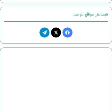
تابعنا على مواقع التواصل
ف
ت
ي
X
ي
س
ل
ب
ق
و
ر
ك
ا
م