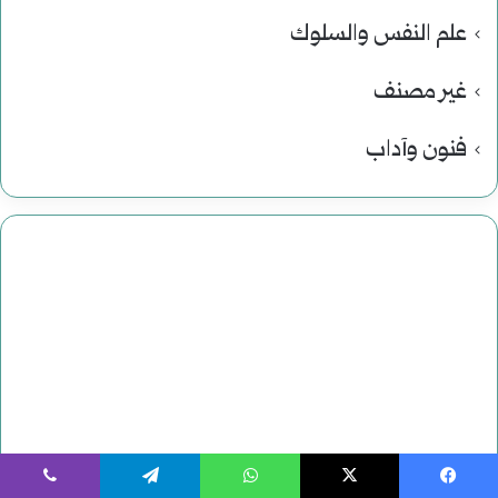
علم النفس والسلوك
غير مصنف
فنون وآداب
يسبوك
‫X
واتساب
تيلقرام
ڤايبر