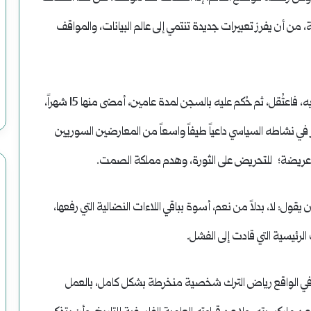
وضحاياه
حية، من أن يفرز تعبيرات جديدة تنتمي إلى عالم البيانات، والمواقف
أبرياء
بعدها بسنوات، جاء تجمع “ربيع دمشق”، شارك الترك فيه، فاعتُقل، ثم حُكم عليه بالسجن لمدة عامين، أمضى منها 15 شهراً،
 في نشاطه السياسي داعياً طيفاً واسعاً من المعارضين السوريين
 عريضة؛ للتحريض على الثورة، وهدم مملكة الصمت.
كان يجب أن يقول: لا، بدلاً من نعم، أسوة بباقي اللاءات النضالية التي رفعها،
لرئيسية التي قادت إلى الفشل.
لكنه في الواقع رياض الترك شخصية منخرطة بشكل كامل، بالعمل