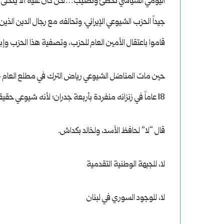
اليومي السياسي تخطئ وتصيب…لكن كان عليه ألا يتخلى عن 
جيداً الحزب الشيوعي الإيراني، وتحالفه مع رجال الدين الذين
قاموا باعتقال الأمين العام للحزب، وتصفية هذا الحزب وإب
18 عاماً في زنزانه منفردة بأربعة جدران؛ لأنه شيوعي حقيقي.
قال “لا” لحافظ الأسد، ولخالد بكداش.
لا، للجبهة الوطنية التقدمية
لا، للوجود السوري في لبنان