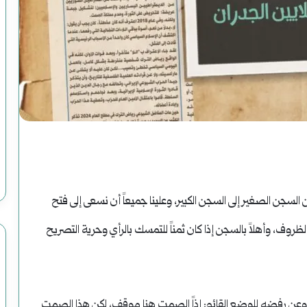
رواية
(الصاعدون
إلى
النعيم)
فبراير 19, 2025
ت الاغتيال الرئاسية
رواية (الصاعدون إلى النعيم) لموسى رحوم
لموسى
عباس: داعش تنظيم مصنوع وضحاياه أبرياء
رحوم
 الإفراج عنه عام 1998: “خرجت من السجن الصغير إلى السجن الكبير، وعلينا جميعاً أن نسعى إلى فتح
عباس:
الظروف، وأهلاً بالسجن إذا كان ثمناً للتمسك بالرأي وحرية التصريح
داعش
تنظيم
مصنوع
، وعن رفضه للوضع القائم: إذاً الصمت هنا موقف، لكن هذا الصمت