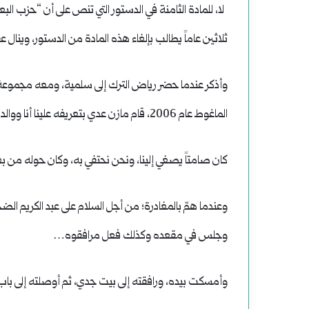
لا، للمادة الثامنة في الدستور التي تنص على أن “حزب الب
ثلاثين عاماً يطالب بإلغاء هذه المادة من الدستور، وينال عقاب
وأذكر عندما حضر رياض الترك إلى سلمية، ومعه مجموعة م
الماغوط عام 2006، قام مازن عدي بتعريفه علينا أنا ووالدي..
كان صامتاً يصغي إلينا، ونحن نحتفي به، وكان حوله من
وعندما همّ بالمغادرة؛ من أجل السلام على عبد الكريم الضح
وجلس في مقعده وكذلك فعل مرافقوه…
وأمسكت بيده، ورافقته إلى بيت جدي، ثم أوصلته إلى باب ا