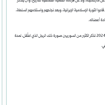
ماركسيته، ولا عن قراءته العلمية الفلسفية للتاريخ، وأن يتذكر
 قادوا الثورة الإسلامية الإيرانية، وبعد نجاحهم واستلامهم السلطة،
ادة أعضائه.
حين مات المناضل الشيوعي رياض الترك في مطلع العام 2024 تذكر الكثير من السوريين صورة ذلك الرجل الذي اعتُقل، لمدة