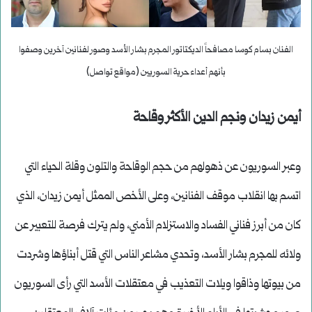
الفنان بسام كوسا مصافحاً الديكتاتور المجرم بشار الأسد وصور لفنانين آخرين وصفوا
بأنهم أعداء حرية السوريين (مواقع تواصل)
أيمن زيدان ونجم الدين الأكثر وقاحة
وعبر السوريون عن ذهولهم من حجم الوقاحة والتلون وقلة الحياء التي
اتسم بها انقلاب موقف الفنانين، وعلى الأخص الممثل أيمن زيدان، الذي
كان من أبرز فناني الفساد والاستزلام الأمني، ولم يترك فرصة للتعبير عن
ولائه للمجرم بشار الأسد، وتحدي مشاعر الناس التي قتل أبناؤها وشردت
من بيوتها وذاقوا ويلات التعذيب في معتقلات الأسد التي رأى السوريون