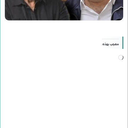
معجب بهذه:
جاري
التحميل…