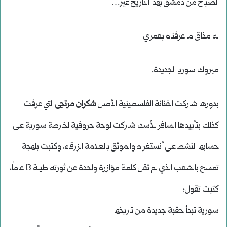
الصباح من دمشق بهذا التاريخ غير…
له مذاق ما عرفناه بعمري
مبروك سوريا الجديدة.
بدورها شاركت الفنانة الفلسطينية الأصل
شكران مرتجى
التي عرفت
كذلك بتأييدها السافر للأسد، شاركت لوحة حروفية لخارطة سورية على
حسابها النشط على أنستغرام والموثق بالعلامة الزرقاء، وكتبت بلهجة
تمسح بالشعب الذي لم تقل كلمة مؤازرة واحدة عن ثورته طيلة 13 عاماً،
كتبت تقول:
سورية تبدأ حقبة جديدة من تاريخها