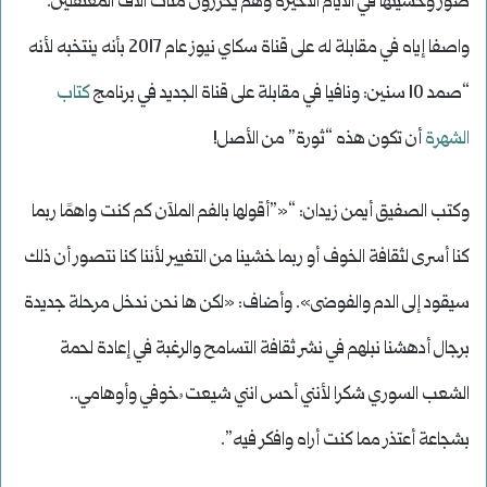
صور وحشيتها في الأيام الأخيرة وهم يحررون مئات آلاف المعتقلين.
واصفا إياه في مقابلة له على قناة سكاي نيوز عام 2017 بأنه ينتخبه لأنه
“صمد 10 سنين: ونافيا في مقابلة على قناة الجديد في برنامج
كتاب
الشهرة
أن تكون هذه “ثورة” من الأصل!
وكتب الصفيق أيمن زيدان: “«”أقولها بالفم الملآن كم كنت واهمًا ربما
كنا أسرى لثقافة الخوف أو ربما خشينا من التغيير لأننا كنا نتصور أن ذلك
سيقود إلى الدم والفوضى». وأضاف: «لكن ها نحن ندخل مرحلة جديدة
برجال أدهشنا نبلهم في نشر ثقافة التسامح والرغبة في إعادة لحمة
الشعب السوري شكرا لأنني أحس انني شيعت ُ خوفي وأوهامي..
بشجاعة أعتذر مما كنت أراه وافكر فيه”.