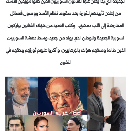
الجديدة التي بدأ يعلن عنها الفنانون السوريون الذين كانوا مؤيدين للأسد،
من إعلان تأييدهم للثورة بعد سقوط نظام الأسد ووصول فصائل
المعارضة إلى قلب دمشق. وكتب العديد من هؤلاء الفنانين يباركون
لسورية الجديدة وللوطن الذي يولد من جديد، وسط دهشة السوريين
الذين طالما وصفهم هؤلاء بالإرهابيين، وأنكروا عليهم ثورتهم وحقهم في
التغيير.