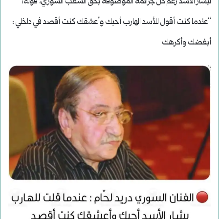
لبشار الأسد رغم كل جرائمه الموصوفة بحق الشعب السوري، قوله:
“عندما كنت أقول للأسد الهارب أحبك وأعشقك كنت أقصد في داخلي :
أبغضك وأكرهك