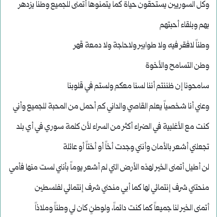
وكل السوريين يستحقون حياة كما يتمنوها أتمنى للجميع وطناً يزدهر
بهم وبلقاء أحبتهم
وطناً لافقر فيه ولا طوابير ولاحاجة ولا دمعة قهر
وطن التسامح والأخوة
سامحونا إن ظننتم أننا لسنا معكم ولستم في قلوبنا
وعني أنا شخصياً يعلم القاصي والداني كم أحمل من المحبة للجميع وأني
كنت مع الأغلبية في الضراء أكثر من السراء لأن كلمة سوري في أي بلد
تجعلني أشعر بالأمان وأنني وجدت أخاً أو أختاً أو عائلة
لن أطيل أتمنى الخير لهذه الأرض التي لم أشعر يوماً بأنني لست منها فأمي
منحتني شرف إنتمائي لها كما أبي منحني شرف إنتمائي لفلسطين
أتمنى الخير لنا جميعاً كما كنت دائماً، ولوطنٍ كان لي وطناً وملاذاً