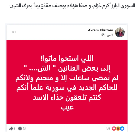
السوري البارز أكرم خزام، واصفا هؤلاء بوصف مقذع يبدأ بحرف الشين: