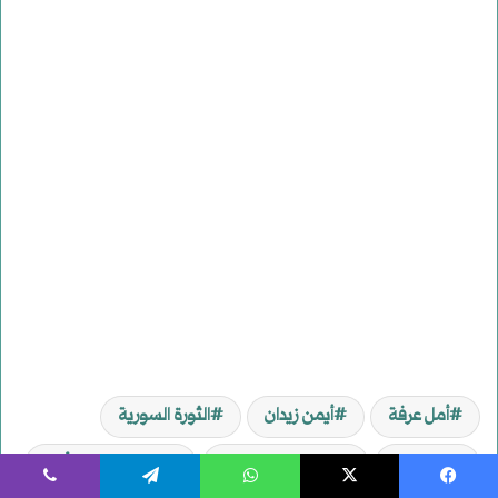
أمل عرفة
أيمن زيدان
الثورة السورية
الشبيحة
الفنانون السوريون
المخلوع بشار الأسد
يسبوك
‫X
واتساب
تيلقرام
ڤايبر