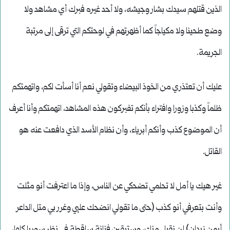
الذين قتلهم سيدك بشار وجيشه، ولا أحد غيره فبرك أي مشاهد ولا
وضع طحينا ولا مكياجاً كما أظهرتهم في لوحتكم التي ترقى إلى مرتبة
الجريمة.
عليك أن تعتذري من الخوذ البيضاء وتقولي نعم أنا أسأت لكم، واتهمتكم
ظلماً وكذبا وزورا وافتراء بأنكم تفبركون هذه المشاهد، اتهمتكم وأنا أعرف
أن الموضوع كذب وأنكم أبرياء، وأن نظام الأسد الذي دافعت عنه هو
القاتل.
غير هيك يا أمل لا تحلمي تضحكي عن الناس، وإذا ما اعترفت أنو مثلت
وأنت بتعرفي أنو كذب (حتى ما تقولي انضحك عليي وغرر بي متل الداعر
أيمن زيدان) لن نقبل منك، وستبقين فنانة ساقطة في نظر سوريا كلها،