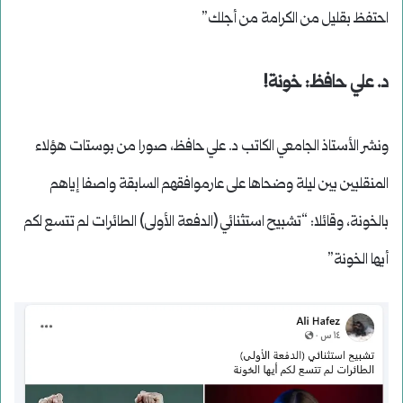
احتفظ بقليل من الكرامة من أجلك”
د. علي حافظ: خونة!
ونشر الأستاذ الجامعي الكاتب د. علي حافظ، صورا من بوستات هؤلاء
المنقلبين بين ليلة وضحاها على عارموافقهم السابقة واصفا إياهم
بالخونة، وقائلا: “تشبيح استثنائي (الدفعة الأولى) الطائرات لم تتسع لكم
أيها الخونة”