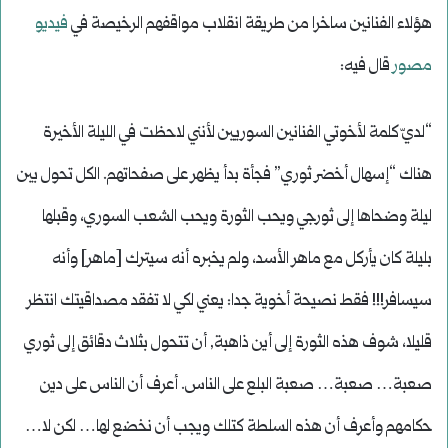
هؤلاء الفنانين ساخرا من طريقة انقلاب مواقفهم الرخيصة في
فيديو
مصور
قال فيه:
“لديّ كلمة لأخوتي الفنانين السوريين لأنني لاحظت في الليلة الأخيرة
هناك “إسهال أخضر ثوري” فجأة بدأ يظهر على صفحاتهم. الكل تحول بين
ليلة وضحاها إلى ثورجي ويحب الثورة ويحب الشعب السوري، وقبلها
بليلة كان يأركل مع ماهر الأسد، ولم يخبره أنه سيترك [ماهر] وأنه
سيسافر!!! فقط نصيحة أخوية جدا: يعني لكي لا تفقد مصداقيتك انتظر
قليلا، شوف هذه الثورة إلى أين ذاهبة, أن تتحول بثلاث دقائق إلى ثوري
صعبة… صعبة… صعبة البلع على الناس. أعرف أن الناس على دين
حكامهم وأعرف أن هذه السلطة كتلك ويجب أن نخضع لها… لكن لا…