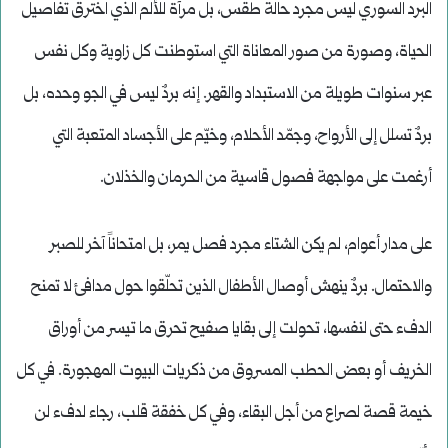
البرد السوري ليس مجرد حالة طقس، بل مرآة للألم الذي اخترق تفاصيل
الحياة، وصورة من صور المعاناة التي استوطنت كل زاوية وكل نفس
عبر سنوات طويلة من الاستبداد والقهر. إنه بردٌ ليس في الجو وحده، بل
بردٌ تسلل إلى الأرواح، وجمّد الأحلام، وخيّم على الأجساد المتعبة التي
أرغمت على مواجهة فصول قاسية من الحرمان والخذلان.
على مدار أعوام، لم يكن الشتاء مجرد فصل يمر، بل امتحاناً آخر للصبر
والاحتمال. بردٌ ينهش أوصال الأطفال الذين تحلّقوا حول مدافئ لا تمنح
الدفء حتى لنفسها، تحولت إلى بقايا صفيح تحرق ما تيسر من أوراق
الخريف أو بعض الحطب المسروق من ذكريات البيوت المهجورة. في كل
خيمة قصة لصراع من أجل البقاء، وفي كل خفقة قلب، رجاء لدفء لن