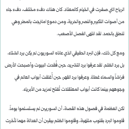
الرياح التي صفرت في الخيام كالمعتاد. كان هناك دفء مختلف، دفء جاء
من أصوات التكبير والنصر والحرية، ومن دموع امتزجت بالمطر وهي
تنطق بالحمد. لقد انتهى الفصل الأصعب.
ومع كل ذلك، فإن البرد الحقيقي الذي عاناه السوريون لم يكن برد الشتاء،
بل برد الظلم. لقد عرفوا برد التشريد، حين فُقدت البيوت وأصبحت الأرض
فراشاً والسماء غطاءً. وعرفوا برد القهر، حين أُغلقت أبواب العالم في
وجوههم بينما كانت أبواب المعتقلات تُفتح لمزيد من الأبرياء.
لكن العظمة في فصول هذه القصة، أن السوريين لم يستسلموا يوماً.
قاوموا البرد بقلوب ملتهبة، وقاوموا الظلم بيقين أن العدالة مهما تأخرت