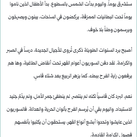
ستشرق يوماً. واليوم بدأت الشمس بالسطوع. بدأ الأطفال الذين ناموا
يوماً تحت البطانيات الممزقة، يركضون في الساحات، يبنون ويصرخون
ويرسمون وطناً بلا خوف.
أصبح برد السنوات الطويلة ذكرى تُروى للأجيال الجديدة، درساً في الصبر
والكرامة. لقد دفن السوريون أعوام القهر تحت أنقاض الطاغية، وها هم
يرفعون راية الفرح ببطء، كما يزهر الربيع بعد شتاء قاسٍ.
نعم، البرد كان قاسياً لكنه لم ينتصر. لم ينطفئ جمر الأمل، ولم يدُمْ جليد
الاستبداد. واليوم بقي أن يُرسم الفرح بألوان الحرية والعدالة. فالسوريون
الذين عايشوا وتحدوا أبشع أنواع القهر، يستحقون أن يكتبوا بأنفسهم
فصول الكرامة القادمة.