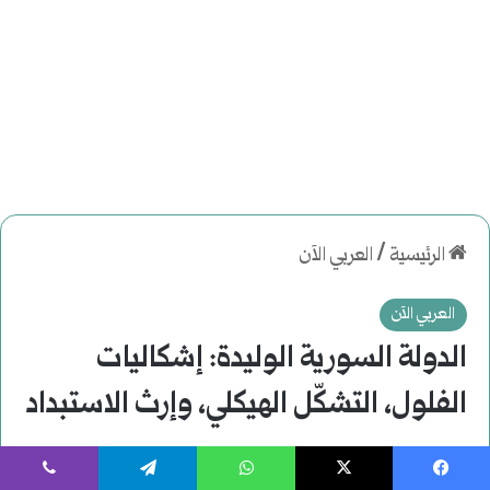
يسبوك
‫X
واتساب
تيلقرام
ڤايبر