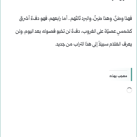
فهذا وطنٌ، وهذا طينٌ، والبرد ثالثهم.. أما رابعهم، فهو دفءٌ أشرق
كشمسٍ عصيّة على الغروب، دفءٌ لن تخبو فصوله بعد اليوم، ولن
يعرف الظلام سبيلاً إلى هذا التراب من جديد.
معجب بهذه:
جاري
التحميل…