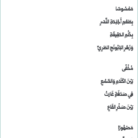
مَمْسُوسًا
بِطَعْمِ أَجْنِحَةِ النَّسْرِ
بِحُلُمِ الحَقِيقَةِ
وَزَهْرِ البَابُونَجِ الطَرِيِّ
مُخْفًى
بَيْنَ الكَلَامِ وَالسَّمْعِ
فِي صَدَفَةٍ غَارَتْ
بَيْنَ صَخْرِ القَاعِ
مَصْهُورًا