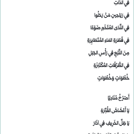
فِي الذَّاتِ
فِي رَيَاحِينِ مَنْ رَحَلُوا
فِي النَّدَى المُتَخَمِ ضَوْءًا
فِي قَطْرَةِ المَاءِ المُتَطَايِرَةِ
مِنَ النَّبْعِ فِي رَأْسِ الجَبَلِ
فِي الطُّرُقَاتِ المُكْتَنِزَةِ
خُطُوَاتٍ وَخُطُوَاتٍ
أَصْرُخُ مُنَادِيًا
يَا أَعْشَاشَ القُبَّرَةِ
يَا ظِلَّ الخَرِيفِ فِي آذَارَ