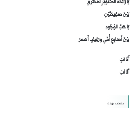
يَا رَائِحَةَ الصَّنَوْبَرِ المُحْتَرِقِ
بَيْنَ صَفِيحَتَيْنِ
يَا حَبَّ الوُجُودِ
بَيْنَ أَصَابِعِ أُمِّي وَرَغِيفٍ أَسْمَرَ
أَنَا آتٍ
أَنَا آتٍ
معجب بهذه: