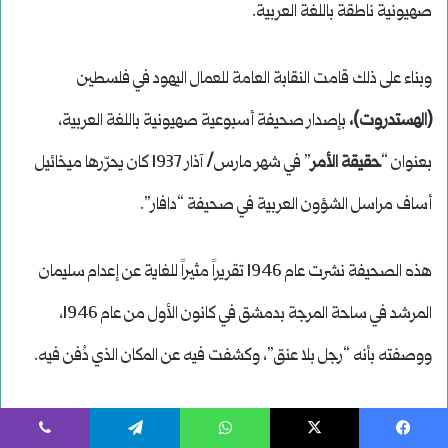
يسبوك
‫X
واتساب
تيلقرام
ڤايبر