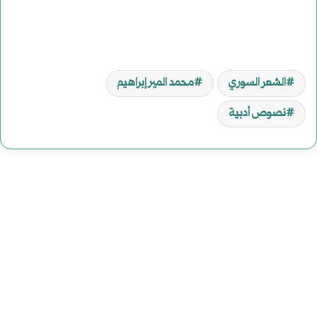
الشعر السوري
محمد المير إبراهيم
نصوص أدبية