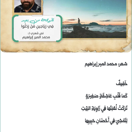
شعر: محمد المير إبراهيم
خَفِيفٌ
كَما قَلْبِ عَاشِقَةٍ صَغِيرَةٍ
تَرَكَتْ لُعْبَتَها فِي زَاوِيَةِ البَيْتِ
لِتَمْشِيَ فِي أَحْضَانِ حَبِيبِها