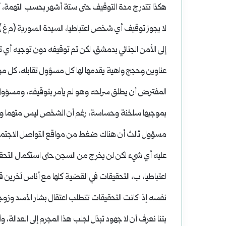
‎هكذا تتدرج مدة التوقيف حتى ستة أشهر بحسب التهمة، أو
لا يجوز توقيف أي شخص اعتباطيا، السيدة السورية (م غ
إلى الأمن الجنائي بدمشق، لكن تم توقيفه دون توجيه أي ت
عناوين وحجج واهية يقدمها لها كل مسؤول تقابله، كل موق
المفترض أن يطلق سراحه وهو لم يأمر بتوقيفه، ومسؤول آخ
بموجبها ساخنة وحساسة، رغم أن الشخص ليس متهما ولا 
مسؤول ثالث أن هناك ضغط من مواقع التواصل الاجتماعي 
عليه أي شيء لكن لن يخرج من السجن حتى استكمال التحقيق
اعتباطيا، ب، التحقيقات في القضية كلها مع أناس آخرين
نفسه إذا كانت التحقيقات تتطلب اعتقال بشار الأسد وزو
بتنا نعرف أن لا جهود تبذل لجلب هذا المجرم إلى العدالة، 