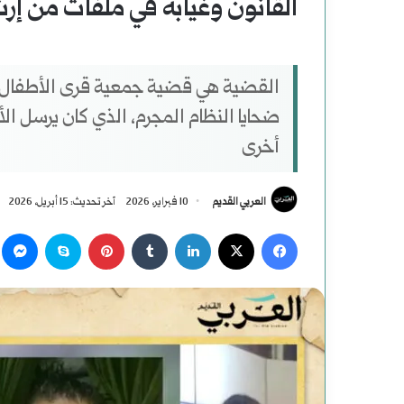
القانون وغيابه في ملفات من إرث
القضية هي قضية جمعية قرى الأطفال، ا
ضحايا النظام المجرم، الذي كان يرسل ال
أخرى
العربي القديم
10 فبراير، 2026
آخر تحديث: 15 أبريل، 2026
‫X
فيسبوك
لينكدإن
بينتيريست
سكايب
م