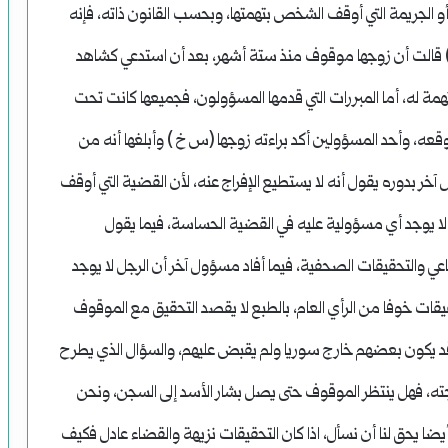
 الجريمة التي أوقف الشخص بتهمتها، وبحسب القانون ذاته، فإنه
 ) قالت أن زوجها موقوف منذ ستة أشهر، بعد أن استدعي كشاهد
همة له، أما المبررات التي قدمها المسؤولون، فجميعها كانت تحت
عه، وأحد المسؤولين أكد براءته زوجها (س خ ) وأبلغها أنه من
ر بدوره يقول أنه لا يستطيع الإفراج عنه، لأن القضية التي أوقف
يوجد أي مسؤولية عليه في القضية الحساسة، فيما يقول
والتحقيقات الصحفية، فيما أفاد مسؤول آخر أن الرجل لا يوجد
ات خوفا من الرأي العام، بالطبع لا يقصد التحقيق مع الموقوف
 قد يكون بعضهم خارج سوريا ولم يقبض عليهم، والسؤال الذي يطرح
جته، فهل ينتظر الموقوف حتى يصل بشار الأسد إلى السجن، ونحن
وأيضا يحق لنا أن نسأل، اذا كان التحقيقات نزيهة والقضاء عادل فكيف