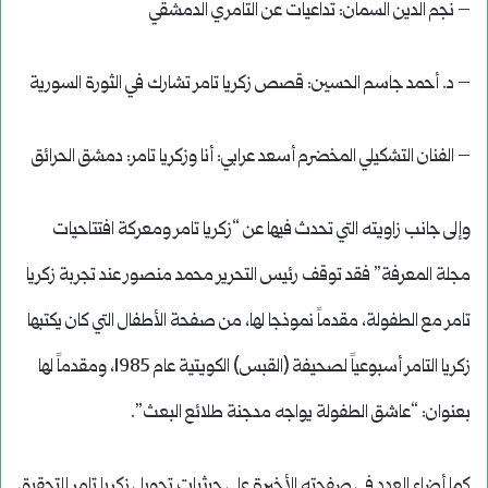
– نجم الدين السمان: تداعيات عن التامري الدمشقي
– د. أحمد جاسم الحسين: قصص زكريا تامر تشارك في الثورة السورية
– الفنان التشكيلي المخضرم أسعد عرابي: أنا وزكريا تامر: دمشق الحرائق
وإلى جانب زاويته التي تحدث فيها عن “زكريا تامر ومعركة افتتاحيات
مجلة المعرفة” فقد توقف رئيس التحرير محمد منصور عند تجربة زكريا
تامر مع الطفولة، مقدماً نموذجا لها، من صفحة الأطفال التي كان يكتبها
زكريا التامر أسبوعياً لصحيفة (القبس) الكويتية عام 1985، ومقدماً لها
بعنوان: “عاشق الطفولة يواجه مدجنة طلائع البعث”.
كما أضاء العدد في صفحته الأخيرة على حيثيات تحويل زكريا تامر للتحقيق