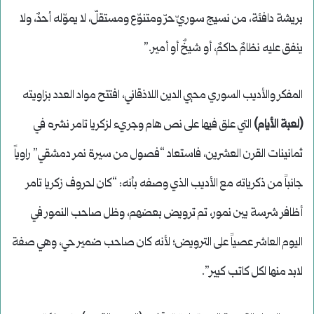
بريشة دافئة، من نسيج سوريّ حرّ ومتنوّع ومستقلّ، لا يموّله أحدٌ، ولا
ينفق عليه نظامٌ حاكمٌ، أو شيخٌ أو أمير.”
المفكر والأديب السوري محيي الدين اللاذقاني، افتتح مواد العدد بزاويته
(لعبة الأيام)
التي علق فيها على نص هام وجريء لزكريا تامر نشره في
ثمانينات القرن العشرين، فاستعاد “فصول من سيرة نمر دمشقي” راوياً
جانباً من ذكرياته مع الأديب الذي وصفه بأنه: “كان لحروف زكريا تامر
أظافر شرسة بين نمور، تم ترويض بعضهم، وظل صاحب النمور في
اليوم العاشر عصياً على الترويض؛ لأنه كان صاحب ضمير حي، وهي صفة
لابد منها لكل كاتب كبير”.