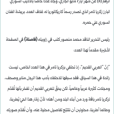
الرقم (11) عن شهر أيار/ مايو الجاري، وجاء عدداً خاصاً بالأديب السوري
البارز زكريا تامر الذي تصدر رسماً كاريكاتوريا له غلاف العدد، بريشة الفنان
السوري علي حمره.
رئيس التحرير الناقد محمد منصور كتب في زاويته
(فاصلة)
في الصفحة
الأخيرة مقدماً لهذا العدد:
“إنّ “العربي القديم”، إذ تحتفي بزكريا تامر في هذا العدد الخاص، ليست
رائدة في هذا السياق، فقد سبقها للاحتفاء بأدب هذا الرجل منابر وصحف،
ومجلات كثيرة عربياً وعالمياً، لكن يحقّ للعربي القديم أن تفخر بأنها تُقدّم
لزكريا تامر باقة ورد من أبناء البلد ومن أهله؛ لأنّ زمّار هذا الحيّ يُطربنا،
وطالما أطربنا، محاولين أن نتتبّع تفاصيل محلية عنه، وأن نُقدّم صورته