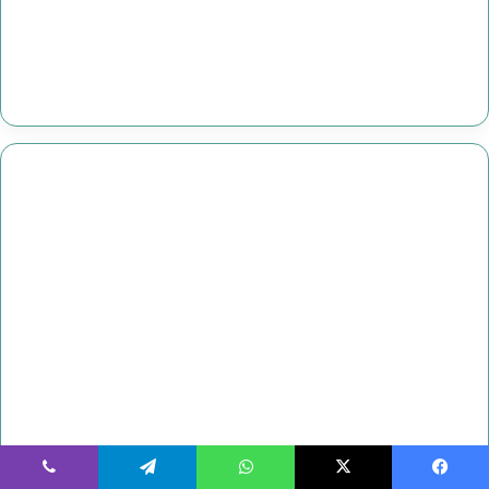
يسبوك
‫X
واتساب
تيلقرام
ڤايبر