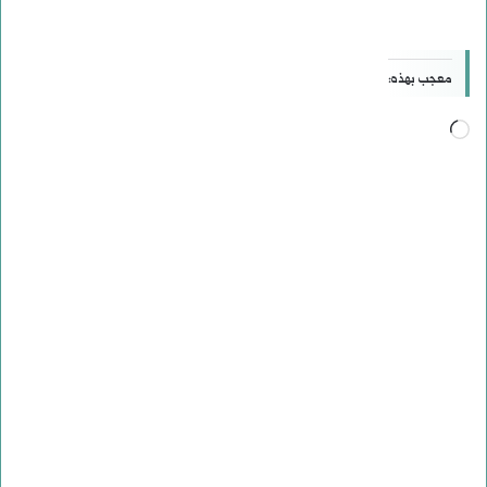
معجب بهذه:
جاري
التحميل…