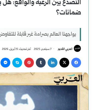
التصدع بين الرغبة والواقع: هل ي
ضمانات؟
يواجهنا العالم بصرامة غير قابلة للتفاوض.
العربي القديم
7 سبتمبر، 2025
آخر تحديث: 15 أبريل، 2026
‫X
فيسبوك
لينكدإن
بينتيريست
سكايب
م