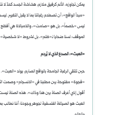
يمكن تجاوزه، الألم كرفيق ملازم، هشاشة الجسد كحدّ لا نتج
«مبدأ الواقع»: أن تصطدم رغباتنا بما لا يقبل التغيير. ليست
ليس «خصماً»، بل هو «صامت»، واللامبالاة هي أفظع ما 
الموقف: لسنا ضحايا لـ«ظلم»، بل لشروط «لا شخصية»، ل
«العبث»: الصدع الذي لا يُردم
حين تلتقي الرغبة الجامحة بالواقع الصارم، يولد «العبث». 
«فجوة» مفتوحة بين مطلبنا في «الانسجام» وصمت الكون.
أقول إنني أعرف الصلة بين هذا وذاك». هذه الصلة ليست ا
العبث هو الصياغة الفلسفية لجوهر وجودنا: أننا نطالب بما
والعالم.