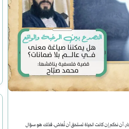
رواية
(الصاعدون
إلى
النعيم)
فبراير 19, 2025
ت الاغتيال الرئاسية
رواية (الصاعدون إلى النعيم) لموسى رحوم
لموسى
عباس: داعش تنظيم مصنوع وضحاياه أبرياء
رحوم
عباس:
داعش
تنظيم
مصنوع
ر. أن نحكم إن كانت الحياة تستحق أن تُعاش، فذلك هو سؤال