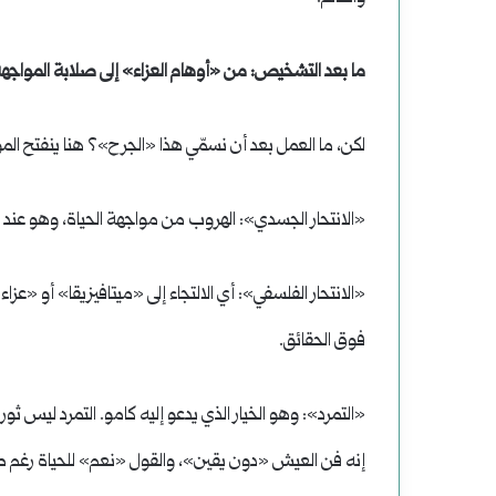
ما بعد التشخيص: من «أوهام العزاء» إلى صلابة المواجه
لكن، ما العمل بعد أن نسمّي هذا «الجرح»؟ هنا ينفتح الم
«الانتحار الجسدي»: الهروب من مواجهة الحياة، وهو عند كام
«الانتحار الفلسفي»: أي الالتجاء إلى «ميتافيزيقا» أو «ع
فوق الحقائق.
«التمرد»: وهو الخيار الذي يدعو إليه كامو. التمرد ليس ث
إنه فن العيش «دون يقين»، والقول «نعم» للحياة رغم ص