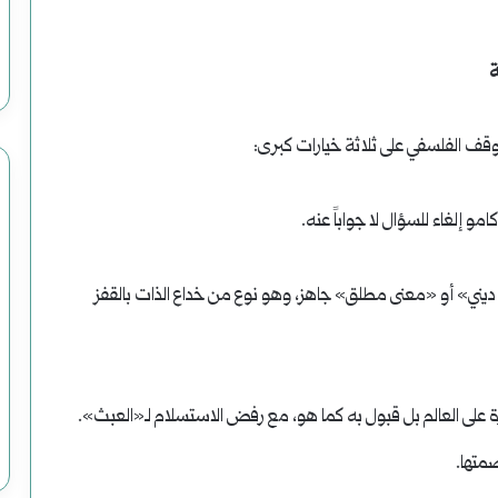
ة
وقف الفلسفي على ثلاثة خيارات كبرى:
و إلغاء للسؤال لا جواباً عنه.
زاء ديني» أو «معنى مطلق» جاهز، وهو نوع من خداع الذات بالقفز
ورة على العالم بل قبول به كما هو، مع رفض الاستسلام لـ«العبث».
متها.