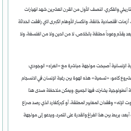
اريخي والفكري. النصف الأول من القرن العشرين شهد انهيارات
ات اقتصادية خانقة، وانكسار الأوهام الكبرى التي رافقت الحداثة
يعد يقدّم وعوداً مطلقة بالخلاص، لا من الدين ولا من الفلسفة، ولا
ربة الإنسانية أصبحت مواجهة مباشرة مع «العراء» الوجودي:
شروع كامو: «تسمية» هذه الهوة بين رغبة الإنسان في الانسجام
 أنطولوجية يشترك فيها الجميع. ويمكن ملاحظة صدى هذا
الإله» وفقدان المعايير المطلقة، أو كيركغارد الذي رصد صراع
د: يربط بين هذا الفراغ والقدرة على التمرد، ويدعو إلى مواجهة