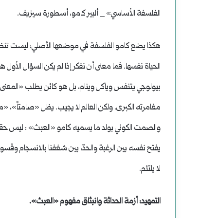
الفلسفة الأساسي» _ ألبير كامو، أسطورة سيزيف.
هكذا يضع كامو الفلسفة في موضعها الأصلي: ليست تنظيرا
الحياة نفسها. فما معنى أن نفكر إذا لم يكن السؤال الأو
بيولوجي يتنفس ويأكل وينام، بل هو كائن يطلب «المعنى».
مغامرته الكبرى. ولكن العالم لا يجيب. يظل «صامتاً»، «مح
والصمت الكوني يولد ما يسميه كامو «العبث» : ليس حقيق
يفتح نفسه بين الرغبة والحدّ، بين شغفنا بالانسجام وقسوة
لا يلتئم.
التمهيد: أزمة الحداثة وانبثاق مفهوم «العبث».