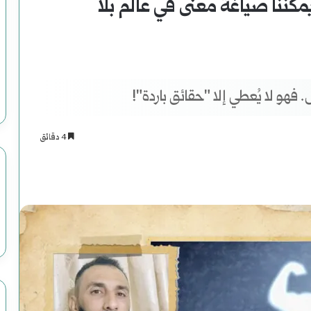
مكننا صياغة معنى في عالم بلا
 فهو لا يُعطي إلا "حقائق باردة"!
4 دقائق
اسنجر