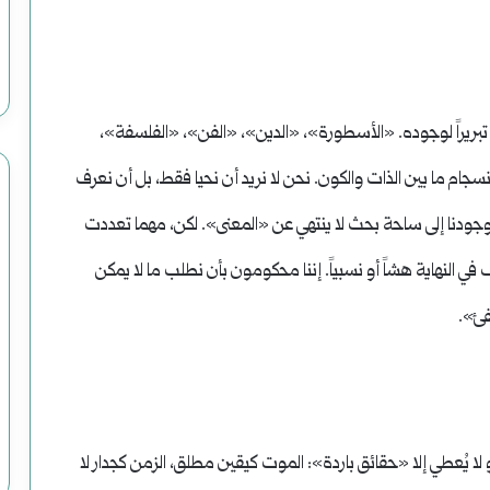
تبريراً لوجوده. «الأسطورة»، «الدين»، «الفن»، «الفلسفة»،
جام ما بين الذات والكون. نحن لا نريد أن نحيا فقط، بل أن نعرف
 وجودنا إلى ساحة بحث لا ينتهي عن «المعنى». لكن، مهما تعددت
 النهاية هشاً أو نسبياً. إننا محكومون بأن نطلب ما لا يمكن
فئ».
و لا يُعطي إلا «حقائق باردة»: الموت كيقين مطلق، الزمن كجدار لا