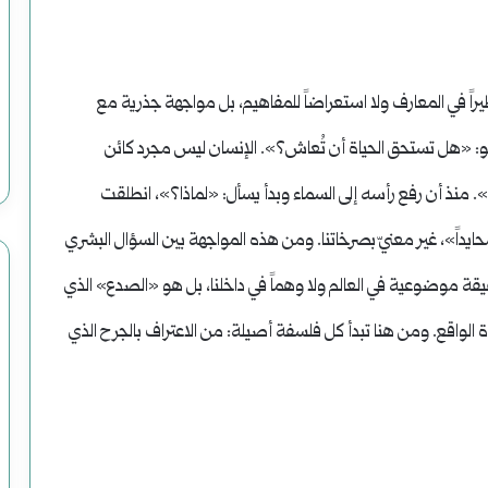
وضحاياه
أبرياء
ً في المعارف ولا استعراضاً للمفاهيم، بل مواجهة جذرية مع
ل هو: «هل تستحق الحياة أن تُعاش؟». الإنسان ليس مجرد كائن
 منذ أن رفع رأسه إلى السماء وبدأ يسأل: «لماذا؟»، انطلقت
ايداً»، غير معنيّ بصرخاتنا. ومن هذه المواجهة بين السؤال البشري
ة موضوعية في العالم ولا وهماً في داخلنا، بل هو «الصدع» الذي
 الواقع. ومن هنا تبدأ كل فلسفة أصيلة: من الاعتراف بالجرح الذي