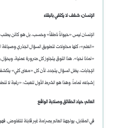
الإنسان: شغف لا يكتفي بالبقاء
الإنسان ليس «حيواناً ناطقاً» وحسب، بل هو كائن يطلب 
«العلم»: كلها محاولات لتطويق السؤال الجذري وصياغة انس
«لماذا نحيا». هذا التوق يتجاوز كل ضرورة عملية، ويحوّل
الإجابات، يظل السؤال يتجدد، لأن كل «معنى كلي» ينكشف في
إشباعه تماماً. وهذا هو الشرط الأول للعبث: «رغبة لا تنط
العالم: حياد الحقائق وصلابة الواقع
في المقابل، يواجهنا العالم بصرامة غير قابلة للتفاوض. فه