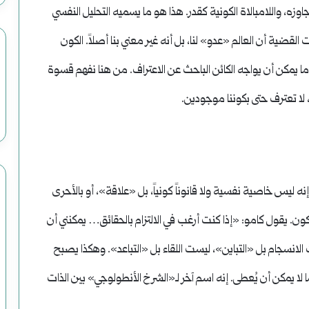
اوزه، واللامبالاة الكونية كقدر. هذا هو ما يسميه التحليل النفسي
 القضية أن العالم «عدو» لنا، بل أنه غير معني بنا أصلاً. الكون
يمكن أن يواجه الكائن الباحث عن الاعتراف. من هنا نفهم قسوة
ا تعترف حتى بكوننا موجودين.
إنه ليس خاصية نفسية ولا قانوناً كونياً، بل «علاقة»، أو بالأحرى
 يقول كامو: «إذا كنت أرغب في الالتزام بالحقائق… يمكنني أن
لانسجام بل «التباين»، ليست اللقاء بل «التباعد». وهكذا يصبح
 لا يمكن أن يُعطى. إنه اسم آخر لـ«الشرخ الأنطولوجي» بين الذات