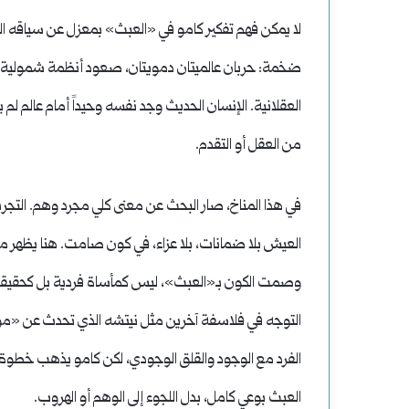
لا يمكن فهم تفكير كامو في «العبث» بمعزل عن سياقه الت
ضخمة: حربان عالميتان دمويتان، صعود أنظمة شمولية، أزم
العقلانية. الإنسان الحديث وجد نفسه وحيداً أمام عالم لم 
من العقل أو التقدم.
في هذا المناخ، صار البحث عن معنى كلي مجرد وهم. التج
العيش بلا ضمانات، بلا عزاء، في كون صامت. هنا يظهر م
وصمت الكون بـ«العبث»، ليس كمأساة فردية بل كحقيقة
التوجه في فلاسفة آخرين مثل نيتشه الذي تحدث عن «موت 
الفرد مع الوجود والقلق الوجودي، لكن كامو يذهب خطوة أبع
العبث بوعي كامل، بدل اللجوء إلى الوهم أو الهروب.