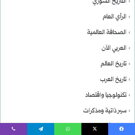
التاريخ السوري
الرأي العام
الصحافة العالمية
العربي الآن
تاريخ العالم
تاريخ العرب
تكنولوجيا واقتصاد
سير ذاتية ومذكرات
عقائد وأديان
يسبوك
‫X
واتساب
تيلقرام
ڤايبر