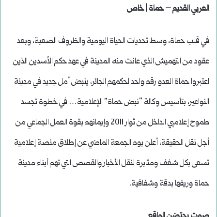
العربي القديم – حماة | خاص
في قلب حماة، وسط تحديات الحياة اليومية والظروف الصعبة، وبعد
عقود من التهميش الذي عانت منه المدينة في عهد حكم الأسدين الذين
اعتبروا حماة العدو رقم واحد لحكمهم الجائر، ينبض أمل جديد في مدينة
النواعير، بتأسيس وكالة “نبض حماة” الإعلامية… في خطوة تجسد
طموح إعلاميي الداخل من ثوار 2011 وإيمانهم بقوة العمل الجماعي من
أجل نقل الحقيقة، أعلن يوم الجمعة الماضي عن إطلاق منصة إعلامية
تسعى بكل شغف ومثابرة لنقل الأخبار والقصص التي تهم أبناء مدينة
حماة وريفها بدقة وشفافية.
صوت يحتضن الواقع