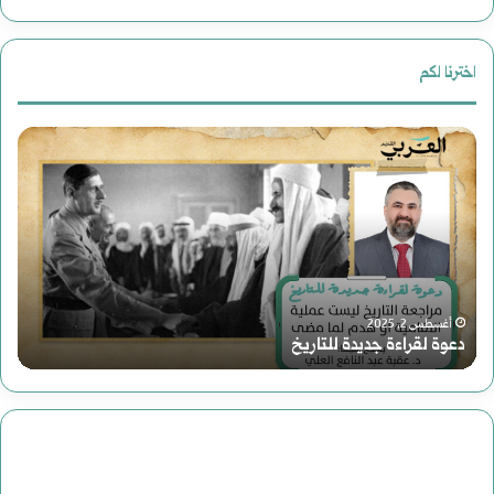
عن:
اخترنا لكم
دعوة
روا
لقراءة
(ا
جديدة
إلى
للتاريخ
الن
لم
ر
أغسطس 2, 2025
دعوة لقراءة جديدة للتاريخ
م
رح
عب
دا