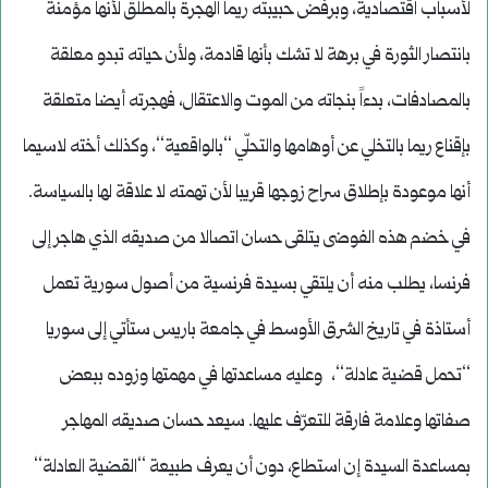
لأسباب اقتصادية، وبرفض حبيبته ريما الهجرة بالمطلق لأنها مؤمنة
بانتصار الثورة في برهة لا تشك بأنها قادمة، ولأن حياته تبدو معلقة
بالمصادفات، بدءاً بنجاته من الموت والاعتقال، فهجرته أيضا متعلقة
بإقناع ريما بالتخلي عن أوهامها والتحلّي ‘‘بالواقعية‘‘، وكذلك أخته لاسيما
أنها موعودة بإطلاق سراح زوجها قريبا لأن تهمته لا علاقة لها بالسياسة.
في خضم هذه الفوضى يتلقى حسان اتصالا من صديقه الذي هاجر إلى
فرنسا، يطلب منه أن يلتقي بسيدة فرنسية من أصول سورية تعمل
أستاذة في تاريخ الشرق الأوسط في جامعة باريس ستأتي إلى سوريا
‘‘تحمل قضية عادلة‘‘، وعليه مساعدتها في مهمتها وزوده ببعض
صفاتها وعلامة فارقة للتعرّف عليها. سيعد حسان صديقه المهاجر
بمساعدة السيدة إن استطاع، دون أن يعرف طبيعة ‘‘القضية العادلة‘‘