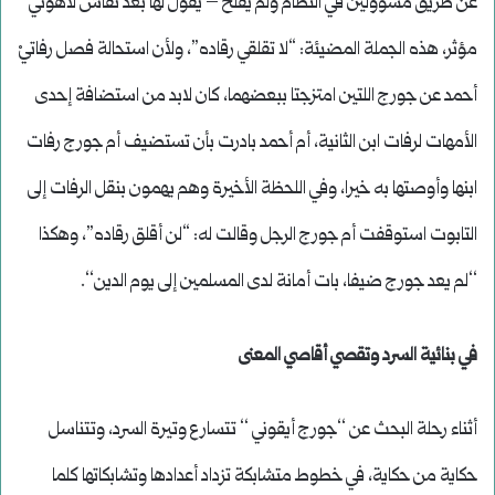
عن طريق مسؤولين في النظام ولم يفلح – يقول لها بعد نقاش لاهوتي
مؤثر، هذه الجملة المضيئة: “لا تقلقي رقاده”، ولأن استحالة فصل رفاتيْ
أحمد عن جورج اللتين امتزجتا ببعضهما، كان لابد من استضافة إحدى
الأمهات لرفات ابن الثانية، أم أحمد بادرت بأن تستضيف أم جورج رفات
ابنها وأوصتها به خيرا، وفي اللحظة الأخيرة وهم يهمون بنقل الرفات إلى
التابوت استوقفت أم جورج الرجل وقالت له: “لن أقلق رقاده”، وهكذا
‘‘لم يعد جورج ضيفا، بات أمانة لدى المسلمين إلى يوم الدين‘‘.
في بنائية السرد وتقصي أقاصي المعنى
أثناء رحلة البحث عن ‘‘جورج أيقوني ‘‘ تتسارع وتيرة السرد، وتتناسل
حكاية من حكاية، في خطوط متشابكة تزداد أعدادها وتشابكاتها كلما