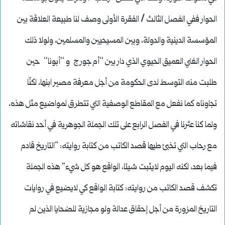
الحوار ففي الفصل الثالث / الفقرة الأولى وصف لنا طبيعة العلاقة بين
المؤسسة الدينية والدولة، وبين المسيحيين والمسلمين، ولولا ذلك
الحوار الغني العميق الحيوي الذي دار بين ‘‘أم جورج و ‘‘أبونا‘‘ حين
طلبت منه التوسط لدى الحكومة من أجل معرفة مصير ابنها، لكنّا
تجاوناه كما نفعل مع المقاطع الوصفية التي تتطرق لمواضيع مثل هذه،
ولما كنا عثرنا في الفصل الرابع على تلك الجملة الجوهرية في أحد نقاشاته
مع رحاب التي تخبئ طيها قصد الكاتب من كتابة روايته: “التاريخ قادم
فيما بعد، لكنه اليوم لايثبت شيئا، الواقع هو كل شيء” هذه الجملة
تكشف قصد الكاتب من روايته: كتابة الواقع كي لايضيع في روايات
التاريخ المزورة من أجل إحقاق عدالة ولو مجازية للضحايا الذين لم