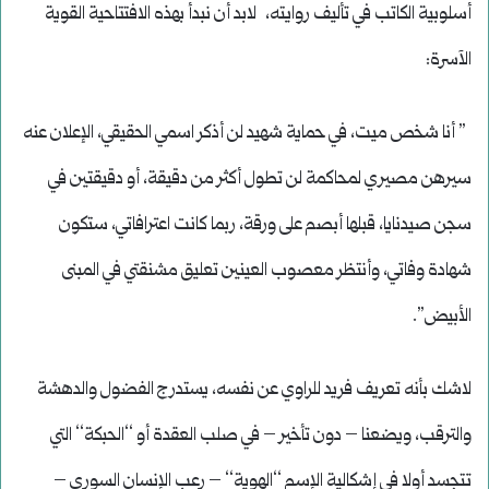
أسلوبية الكاتب في تأليف روايته، لابد أن نبدأ بهذه الافتتاحية القوية
الآسرة:
” أنا شخص ميت، في حماية شهيد لن أذكر اسمي الحقيقي، الإعلان عنه
سيرهن مصيري لمحاكمة لن تطول أكثر من دقيقة، أو دقيقتين في
سجن صيدنايا، قبلها أبصم على ورقة، ربما كانت اعترافاتي، ستكون
شهادة وفاتي، وأنتظر معصوب العينين تعليق مشنقتي في المبنى
الأبيض”.
لاشك بأنه تعريف فريد للراوي عن نفسه، يستدرج الفضول والدهشة
والترقب، ويضعنا – دون تأخير – في صلب العقدة أو ‘‘الحبكة‘‘ التي
تتجسد أولا في إشكالية الإسم ‘‘الهوية‘‘ – رعب الإنسان السوري –