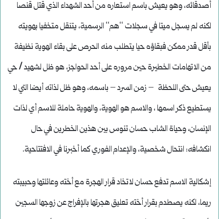
أصدقائه، وهو يعيش باسم استعاره من أحد الشهداء الذي قتل قنصا
لكنه لم يسجل ميتا في سجلات ‘‘هم‘‘ الرسمية، يتنقل متخفيا بهويته
بأقل قدر ممكن فبقاؤه حيا يتطلب منه الحرص على بقاء الهوية نظيفة
من الاتهامات الخطيرة حين مروره على أحد الحواجز، هو ظل لشهيد / حي
يعيش حتى اللحظة – زمن السرد – باسمه، وهو ظل لذاته أيضا التي لا
يستطيع ذكر اسمها ، والاسم هو الهوية، والهوية حاملة للاسم أي لذات
الإنسان، وحياة الشاب حسان تنوس بين هذين الخطرين في حال
انكشافه: انتحال شخصية، والإعدام الفوري كما أخبرنا في الافتتاحية.
إشكالية الاسم تدفع حسان لاتخاد قرار الهجرة مع أخته وعائلتها وحبيبته
ريما، لكنه يصطدم بقرار أخته تعليق هجرتها بالإفراج عن زوجها السجين