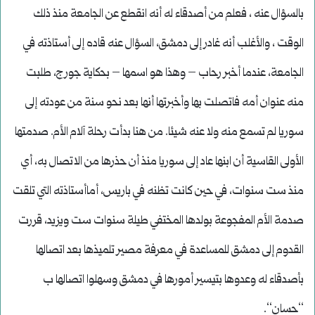
بالسؤال عنه ، فعلم من أصدقاء له أنه انقطع عن الجامعة منذ ذلك
الوقت ، والأغلب أنه غادر إلى دمشق، السؤال عنه قاده إلى أستاذته في
الجامعة، عندما أخبر رحاب – وهذا هو اسمها – بحكاية جورج، طلبت
منه عنوان أمه فاتصلت بها وأخبرتها أنها بعد نحو سنة من عودته إلى
سوريا لم تسمع منه ولا عنه شيئا. من هنا بدأت رحلة آلام الأم. صدمتها
الأولى القاسية أن ابنها عاد إلى سوريا منذ أن حذرها من الاتصال به، أي
منذ ست سنوات، في حين كانت تظنه في باريس، أماأستاذته التي تلقت
صدمة الأم المفجوعة بولدها المختفي طيلة سنوات ست ويزيد، قررت
القدوم إلى دمشق للمساعدة في معرفة مصير تلميذها بعد اتصالها
بأصدقاء له وعدوها بتيسير أمورها في دمشق وسهلوا اتصالها ب
‘‘حسان‘‘.