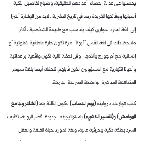
يحصلوا على عدالة إحصاء أعدادهم الحقيقية، وضياع تفاصيل النكبة
أسبابها ووقائعها الفريدة ربما في تاريخ البشرية . لابد من الإشارة أخيرا
إلى لغة السرد الحواري كيف يتناسب مع طبيعة الشخصية ، أكثر
مانلحظ ذلك في لغة القس ‘‘أبونا‘‘ مرة تكون حارة عاطفية لاهوتية أو
إنسانية مع أم جورج وآلامها، وفي لحظة تالية تكون واقعية براغماتية
وأحيانا انتهازية مع المسؤولين الذين قابلهم، نلحظه أيضا بلغة سومر
المتدافعة المباشرة الواضحة الصريحة الجارحة.
كتب فواز حداد روايته
(يوم الحساب)
لتكون الثالثة بعد
(الشاعر وجامع
الهوامش)
و
(تفسير اللاشيء)
باستراتيجيته الجديدة، قصر الرواية، تكثيف
السرد بحنكة ذكية وحرفية عالية، ولغة تمور بالحياة القلقة والعقل