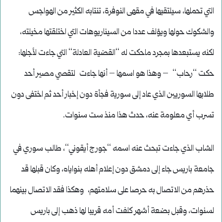
التي تحملها، سيلتقيها في مقهى النوفرة، تنتابه الكثير من الهواجس
والشكوك حولها ويؤلف عددا من السيناريوهات التي اختلقتها مخيلته،
لكنه يستبعدها بمجرد ماحكت له ‘‘القضية العادلة‘‘ التي جاءت لأجلها:
حكت ‘‘رحاب‘‘ – وهذا هو اسمها – أنها جاءت لتقصي مصير أحد
طلابها السوريين الذي عاد إلى سورية فجأة دون إخبار أحد ثم اختفى دون
تسرب أي معلومة عنه، حدث هذا منذ ست سنوات.
الشاب الذي جاءت تبحث عنه اسمه ‘‘جورج أيقوني‘‘، طالب سوري في
جامعة باريس جاء إلى دمشق دون إعلام أهله بنواياه، وكان قبلها قد
حذرهم من الاتصال به حرصا على سلامتهم، وهكذا فقد الاتصال بينهما
لسنوات، وقبل بضعة أشهر كلفت أمه قريبا لها ذهب إلى باريس