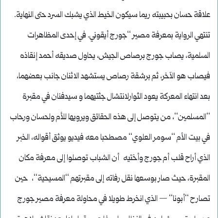
علاقة حسان بحبيبته ريما سيكون الخيط الذي يشبك السرد حتى النهاية.
تنتهي الرواية بمعرفة مصير ‘‘جورج أيقوني. في إحدى المظاهرات
السلمية، يصاب جورج برصاص الجيش، يحاول صديقه أحمد إنقاذه
فيصاب هو الآخر، ثم برشقة رصاص يستشهد الاثنان جانب بعضهما،
بعد انتهاء المعركة يعود الثوارلانتشال جثتيهما و سيدفنان في مقبرة
‘‘المسلمين‘‘، من يتوصل إلى هذه الحقائق ويرويها للأم ولحسان ورحاب
في بيت الأم ‘‘سومر العلوي‘‘ مصطحبا معه فيديو يوثق أقواله، الخبر
الذي أراح قلب أم جورج وأختيه أن الشباب توصلوا إلى معرفة مكان
المقبرة، حيث صار بوسعها نقل رفاته إلى مقبرتهم ‘‘المسيحية‘‘، حين
تصارح ‘‘أبونا‘‘ — الذي انخرط طويلا في محاولة معرفة مصير جورج