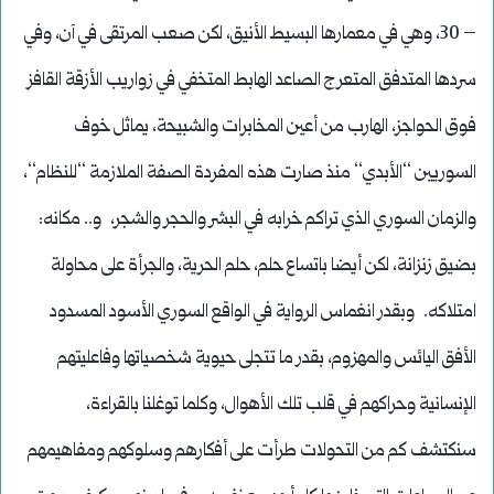
– 30، وهي في معمارها البسيط الأنيق، لكن صعب المرتقى في آن، وفي
سردها المتدفق المتعرج الصاعد الهابط المتخفي في زواريب الأزقة القافز
فوق الحواجز، الهارب من أعين المخابرات والشبيحة، يماثل خوف
السوريين ‘‘الأبدي‘‘ منذ صارت هذه المفردة الصفة الملازمة ‘‘للنظام‘‘،
والزمان السوري الذي تراكم خرابه في البشر والحجر والشجر، و.. مكانه:
بضيق زنزانة، لكن أيضا باتساع حلم، حلم الحرية، والجرأة على محاولة
امتلاكه. وبقدر انغماس الرواية في الواقع السوري الأسود المسدود
الأفق اليائس والمهزوم، بقدر ما تتجلى حيوية شخصياتها وفاعليتهم
الإنسانية وحراكهم في قلب تلك الأهوال، وكلما توغلنا بالقراءة،
سنكتشف كم من التحولات طرأت على أفكارهم وسلوكهم ومفاهيمهم