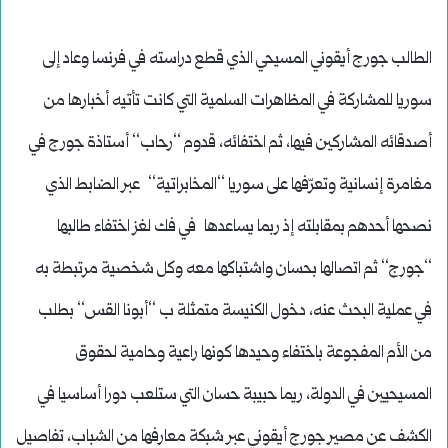
الطالب جورج أيقوني المسيحي الذي قطع دراسته في فرنسا وعاد إلى
سوريا للمشاركة في المظاهرات السلمية التي كانت تأتيه أخبارها من
أصدقائه المشاركين فيها، ثم اختفائه، قدوم ‘‘رحاب‘‘ أستاذة جورج في
مغامرة إنسانية وتعرّفها على سوريا ‘‘المخابراتية‘‘ عبر الضابط الذي
نصحها أحدهم بمقابلته إذ ربما يساعدها في فك لغز اختفاء طالبها
‘‘جورج‘‘ ثم اتصالها بحسان واشتباكها معه وكل شخصية مرتبطة به
في عملية البحث عنه، دخول الكنيسة متمثلة ب ‘‘أبونا القس‘‘ بطلب
من الأم المفجوعة باختفاء وحيدها كونها راعية وحامية لحقوق
المسيحيين في الدولة، ريما حبيبة حسان التي ستلعب دورا أساسيا في
الكشف عن مصير جورج أيقوني عبر شبكة معارفها من الشباب، تفاصيل