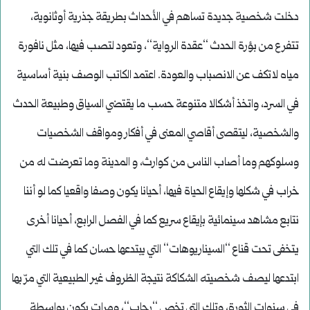
دخلت شخصية جديدة تساهم في الأحداث بطريقة جذرية أوثانوية،
تتفرع من بؤرة الحدث ‘‘عقدة الرواية‘‘، وتعود لتصب فيها، مثل نافورة
مياه لاتكف عن الانصباب والعودة. اعتمد الكاتب الوصف بنية أساسية
في السرد، واتخذ أشكالا متنوعة حسب ما يقتضي السياق وطبيعة الحدث
والشخصية، ليتقصى أقاصي المعنى في أفكار ومواقف الشخصيات
وسلوكهم وما أصاب الناس من كوارث، و المدينة وما تعرضت له من
خراب في شكلها وإيقاع الحياة فيها، أحيانا يكون وصفا واقعيا كما لو أننا
نتابع مشاهد سينمائية بإيقاع سريع كما في الفصل الرابع، أحيانا أخرى
يتخفى تحت قناع ‘‘السيناريوهات‘‘ التي يبتدعها حسان كما في تلك التي
ابتدعها ليصف شخصيته الشكاكة نتيجة الظروف غير الطبيعية التي مرّ بها
في سنوات الثورة، وتلك التي تخص ‘‘رحاب‘‘، ومرات يكون بواسطة