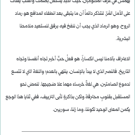
بهمس في غرف المكلومين، حيث الكبد يشتعل بصمت والقلب يقتات
على الأمل المُرّ. لنتذكر دائماً أن ما يتبقى بعد انطفاء المدافع هو رماد
الروح، وهو الرماد الذي يجب أن ننفخ فيه برفق لنستعيد ملامحنا
البشرية.
الاعتراف بآلامنا ليس انكساراً، هو فعلُ حبٍّ أخير تجاه أنفسنا وتجاه
التاريخ. فالنصر الذي لا يبدأ بالإنسان، ينتهي بالعدم؛ واللغة التي لا تتسع
لدموع الصامتين، هي لغةٌ خرساء مهما علا ضجيجها. لنمضِ نحو
المستقبل بقلوبٍ محترقة ولكن بذاكرةٍ تأبى التزييف، ففي ثنايا هذا الوجع
يكمن المعنى الوحيد لكوننا، وما زلنا، سوريين.
____________________________________