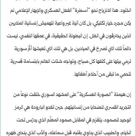
الخلود. هذا الانزياح نحو “أسطرة” الفعل العسكري والإبهار الإعلامي لم
يكن مجرد خيار تكتيكي، بل كان آلية غير واعية لتهميش إنسانية الملايين
الذين يحترقون في الظل. إن البطولة الحقيقية، في عمقها النفسي، ليست
دائماً تلك التي تصرخ في الميادين، بل هي تلك التي تعيشها أمٌّ سورية
ترمي بيتها على كتفها كل صباح، وتواجه شتات العالم بابتسامة قسرية
لتحمي ما تبقى من أحلام أطفالها.
إن هيمنة “الصورة العسكرية” على المشهد السوري خلقت نوعاً من
التجريد القسري للضحايا من إنسانيتهم. حين تغدو البارودة هي الرمز
الوحيد للصمود، يتقزم في المقابل صمود المعلّم الذي يدرّس تحت
الخيام، والطبيب الذي يداوي بقلبه قبل سماعته، والأب الذي ينحني ظهره