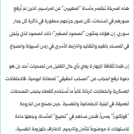
هذه الصرخة تختصر مأساة “المغيبين” عن المراسيم، الذين لم تُرفع
صورهم في الساحات، لكن صور جراحهم محفورة في ذاكرة كل جدار
سوري. إن هؤلاء يمثلون “الصمود الصغير”؛ ذلك الصمود الذي يتجلى
في التمسك بالقيم والتقاليد والترابط الأسري في زمن السيولة والضياع.
إن نقدنا لثقافة الإبهار لا يعني بأي حال التقليل من تضحيات أحد، بل هو
دعوة لرفع الحجاب عن “الصخب الحقيقي” للمعاناة اليومية. فالاحتفالات
العسكرية والخطابات الرنانة غالباً ما تُستخدم كغطاء يحجب التصدعات
العميقة في البنية الاجتماعية والنفسية. حين نصنع من البارودة
“فولكلوراً” بصرياً، فنحن نساهم في “تطبيع” المأساة، وجعلها مادة
للاستهلاك لا موضوعاً للتأمل والترميم. الاعتراف بالهزيمة النفسية،