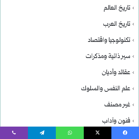
تاريخ العالم
تاريخ العرب
تكنولوجيا واقتصاد
سير ذاتية ومذكرات
عقائد وأديان
علم النفس والسلوك
غير مصنف
فنون وآداب
يسبوك
‫X
واتساب
تيلقرام
ڤايبر