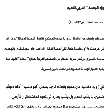
براء الجمعة * العربي القديم
لماذا هذا المقال الآن؟ (السياق):
بعد عقد ونصف من المأساة السورية، يواجه المجتمع ظاهرة “تنميط المعاناة” واختزالها
في أطر عسكرية أو سياسية جافة. تأتي أهمية المقال الآن لاسترداد البُعد النفسي والوجودي
للإنسان السوري، ورفض تجريد الضحايا من قصصهم الفردية لصالح “أسطرة” القوة، مما
يعيد الاعتبار للإصابة المعنوية التي لحقت بالروح السورية.
في زاوية منسية من مخيمٍ ينهشه البرد، يجلس “أبو سعيد” أمام موقدٍ
شحيح، لا يقلّب الجمر، بل يقلّب بصرَه في كفيه المتشققتين كأرضٍ
عطشى. ليس في مشهده هذا ضجيج رصاص، ولا خلفه راية تلوّح للنصر،