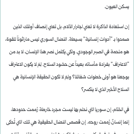
يسكن العيون.
إن استعادة الذاكرة لا تعني اجترار الآلام، بل تعني إنصاف أولئك الذين
صمدوا بـ “أدوات إنسانية” بسيطة. النضال السوري ليس ماراثوناً للقوة،
هو ملحمة في الصبر الوجودي. ولكي يكتمل نصر هذا الإنسان، لا بد من
“الاعتراف” بفرادة مأساته بعيداً عن حشود السلاح. لِمَ لا يكون الاعتراف
بوجعنا هو أولى خطوات شفائنا؟ ولِمَ لا تكون الحقيقة الإنسانية هي
السلاح الأخير الذي لا ينكسر؟
في الختام، إن سوريا التي نحلم بها ليست مجرد خارطة رُممت حدودها،
إنما إنسانٌ رُممت روحه. إن قصص النضال الحقيقية هي تلك التي تُحكى