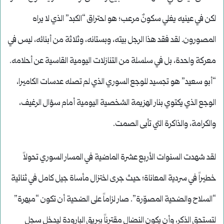
لكن في عينيه يغلي سكونٌ مرعب؛ هو احتراق “الكبد” الذي لا يراه
المصورون. لقد فقد هذا الرجل بيته، وبستانه، وثلاثة من أبنائه، ليس في
معركة واحدة، بل في سلسلة من التنازلات اليومية القاسية عن أحلامه.
“أبو سعيد” هو تجسيد للوجع السوري الذي لم تصله عدسات الكاميرا،
الوجع الذي يكتوي بنار الهزيمة الشخصية اليومية أمام سؤال الرغيف،
والكرامة، والذاكرة التي تأبى الصمت.
لقد شهدت السنوات الأربع عشرة الماضية في المسار السوري تحولاً
خطيراً في سردية المعاناة؛ حيث جرى اختزال مأساة جيل كامل في ثنائية
“السلاح والضحية المصوّرة”. صار لزاماً على الضحية أن تكون “مبهرة”
لتستحق الذكر، وأن يكون النضال مقترناً ببريق البارودة ليدخل سجل