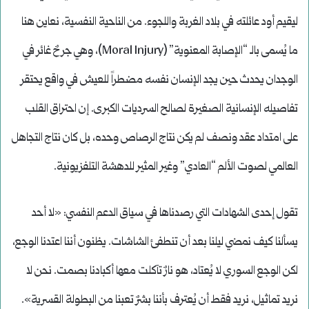
ليقيم أود عائلته في بلاد الغربة واللجوء. من الناحية النفسية، نعاين هنا
ما يُسمى بالـ “الإصابة المعنوية” (Moral Injury)، وهي جرحٌ غائر في
الوجدان يحدث حين يجد الإنسان نفسه مضطراً للعيش في واقع يحتقر
تفاصيله الإنسانية الصغيرة لصالح السرديات الكبرى. إن احتراق القلب
على امتداد عقد ونصف لم يكن نتاج الرصاص وحده، بل كان نتاج التجاهل
العالمي لصوت الألم “العادي” وغير المثير للدهشة التلفزيونية.
تقول إحدى الشهادات التي رصدناها في سياق الدعم النفسي: «لا أحد
يسألنا كيف نمضي ليلنا بعد أن تنطفئ الشاشات. يظنون أننا اعتدنا الوجع،
لكن الوجع السوري لا يُعتاد، هو نارٌ تآكلت معها أكبادنا بصمت. نحن لا
نريد تماثيل، نريد فقط أن يُعترف بأننا بشرٌ تعبنا من البطولة القسرية».