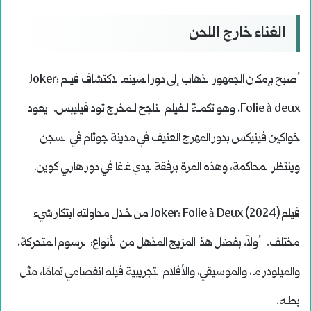
الغناء خارج اللحن
أصبح بإمكان الجمهور الذهاب إلى دور السينما لاكتشاف فيلم Joker:
Folie à deux، وهو تكملة للفيلم الناجح للمخرج تود فيليبس. يعود
خواكين فينيكس بدور المهرج العنيف في مدينة جوثام في السجن
وينتظر المحاكمة، وهذه المرة برفقة ليدي غاغا في دور هارلي كوين.
فيلم Joker: Folie à Deux (2024) من خلال محاولته ابتكار شيء
مختلف. أولاً، بفضل هذا المزيج المذهل من الأنواع: الرسوم المتحركة،
والميلودراما، والموسيقي، والأفلام التجريبية فيلم انفصامي تمامًا، مثل
بطله.