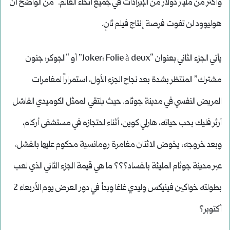
وأكثر من مليار دولار من الإيرادات في جميع أنحاء العالم. من الواضح أن
هوليوود لن تفوت فرصة إنتاج فيلم ثانٍ.
يأتي الجزء الثاني بعنوان “Joker: Folie à deux” أو “الجوكر: جنون
مشترك” المنتظر بشدة بعد نجاح الجزء الأول، استمراراً لمغامرات
المريض النفسي في مدينة جوثام. حيث يلتقي الممثل الكوميدي الفاشل
آرثر فليك بحب حياته، هارلي كوين، أثناء احتجازه في مستشفى أركام،
وبعد خروجه، يخوض الاثنان مغامرة رومانسية محكوم عليها بالفشل،
عبر مدينة جوثام المليئة بالفساد؟؟؟ ما هي قيمة الجزء الثاني الذي لعب
بطولته خواكين فينيكس وليدي غاغا وبدأ في دور العرض يوم الأربعاء 2
أكتوبر؟