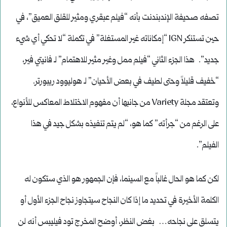
تصفه صحيفة الإندبندنت بأنه “فيلم عبقري ومثير للقلق العميق”، في
حين تستنكر IGN “إمكاناته غير المستغلة” في تكملة “لا تحكي أي شيء
جديد”. هذا الجزء الثاني “فيلم ممل وغير مثير للاهتمام” لـ فانيتي فير،
“خفيف قليلاً وحتى لطيف في بعض الأحيان” لـ هوليوود ريبورتر.
وتعتقد مجلة Variety من جانبها أن مفهوم الاختلاط المعاكس للأنواع،
على الرغم من “جرأته” كما هو، “لم يتم تنفيذه بشكل جيد في هذا
الفيلم”.
لكن كما هو الحال غالباً مع السينما، فإن الجمهور هو الذي ستكون له
الكلمة الأخيرة في تحديد ما إذا كان النجاح سيتجاوز نجاح الجزء الأول أو
يتسلق على نجاحه… بغض النظر، أوضح المخرج تود فيليبس أنه لن