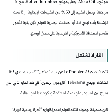
موقع Meta Critic. وعلى موقع Rotten Tomatoes، مع 51
مراجعة، وصل التقييم إلى 63% من التقييمات الإيجابية. إذا تمت
الإشادة بأداء ليدي غاغا أو الصفات البصرية للفيلم، فإن بقية الأمور
تقسم الصحافة الأميركية والفرنسية على نطاق أوسع.
النار لا تشتعل
تتحدث صحيفة Le Parisien عن فيلم “مذهل” تكسر فيه ليدي غاغا
الشاشة، ويحيي Télérama “الزوجين الرعدين” في هذا الجزء الثاني الذي
يمزج بين الميلودراما وقصة المحاكمة والكوميديا ​​الموسيقية.
لكن صحيفة لوموند تنتقد الفيلم لعدم إظهاره “قدرة إبداعية كبيرة”