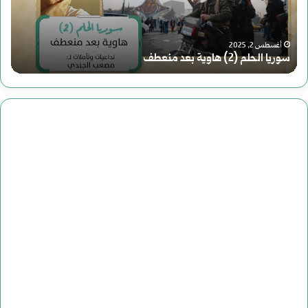
هاوية
للت
بعد
أغسطس 2, 2025
سوريا الحلم (2) هاوية بعد منعطف
د
منعطف