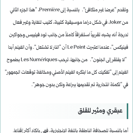
وتقدم “عرضا غير متكافئ”. بالنسبة إلى Première، “هذا الجزء الثاني
من Joker، في شكل دراما موسيقية كئيبة، كئيب للغاية وغير فعال
لدرجة أنه يشبه تقريباً استغراقاً كاملاً من جانب تود فيليبس وجواكين
فينيكس”، عندما اعتبرت Le Point أن “النار لا تشتعل”. وأن الفيلم أبدا
“لا يفتقر إلى الجنون”. من جانبها، ترحب Les Numériques بطموح
الفيلم إلى “تفكيك كل ما ابتكره الفيلم الأصلي ومخالفة توقعات الجمهور”
في “تكملة انتحارية تم تقديمها ببراعة ولكن بدون جوهر”.
عبقري ومثير للقلق
أما بالنسبة للصحافة الناطقة باللغة الإنجليزية، فهي بالكاد أكثر إقناعا.