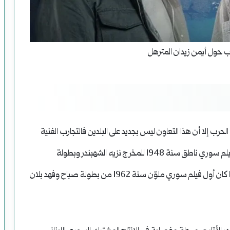
 حول أيمن زيدان المترهل
حرب إلا أن هذا التعاون ليس بجديد على البلدين فالتجارب الفنية
المشتركة على أرض الشام تعود لبدايات السينما مع أول فيلم سوري ناطق سنة 1948 للمخرج نزيه الشهبندر وبطولة
الشقيقة الكبرى للشحرورة صباح الفنانة إيفيت فغالي فيما كان أول فيلم سوري ملوّن سنة 1962 من بطولة صباح وفهد بلان