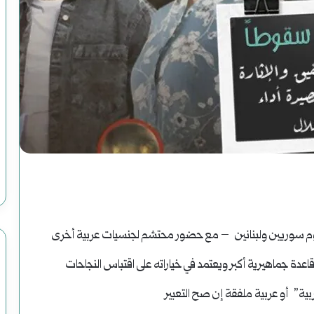
سوريا
الحلم
(2)
هاوية
بعد
أغسطس 2, 2025
سوريا الحلم (2) هاوية بعد منعطف
منعطف
 نجوم سوريين ولبنانين – مع حضور محتشم لجنسيات عربية أخرى
دة جماهيرية أكبر ويعتمد في خياراته على اقتباس النجاحات
بية” أو عربية ملفقة إن صح التعبير