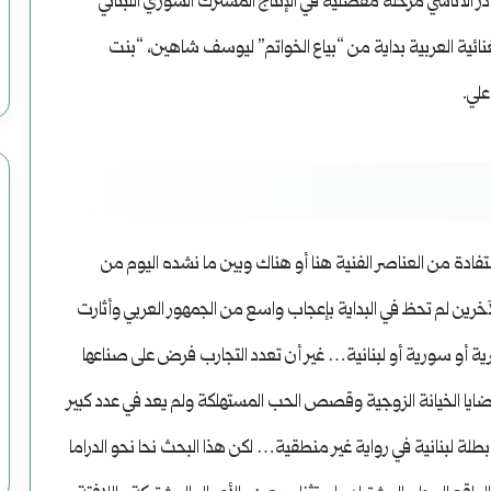
در الأتاسي مرحلة مفصلية في الإنتاج المشترك السوري اللبناني
غنائية العربية بداية من “بياع الخواتم” ليوسف شاهين، “بنت
علي.
تفادة من العناصر الفنية هنا أو هناك وبين ما نشده اليوم من
رين لم تحظ في البداية بإعجاب واسع من الجمهور العربي وأثارت
رية أو سورية أو لبنانية… غير أن تعدد التجارب فرض على صناعها
ايا الخيانة الزوجية وقصص الحب المستهلكة ولم يعد في عدد كبير
ة لبنانية في رواية غير منطقية… لكن هذا البحث نحا نحو الدراما