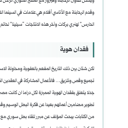
ويشكل تعاون الرحابنة وفيروز مع المنتج السوري الراحل نا
وقدم الرحابنة مع الأتاسي أفلام هي علامات في السينما ال
الحارس” لهنري بركات وآخر هذه الانتاجات “سيلينا” لحاتم 
فقدان هوية
لكن شتان بين ذلك التاريخ المفعم بالعفوية ومحاولة الاس
تجميع وقص وتلزيق… فالأعمال المشتركة في العقدين الآخ
جدلا يتعلق بفقدان الهوية المميزة لكل دراما ان كانت مص
تطوير مضامين أعمالهم بعيدا عن فكرة البطل الوسيم وقض
من الكتابات يبحث المؤلف عن مبرر للقاء بطل سوري مع بطل