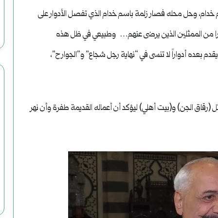
ليم خدام، وحل محله فصار زلمة باسم خدام الذي تفصل الأدوار على
را من الممثلين الذين يرضى عنهم… وطبيعي في ظل هذه
ن يقدم بعده أدواراً لا تنسى في “نهاية رجل شجاع” و”الجوارح”،
رقاق الجن) و(بيت أهلي) ليؤكد أن أعماله القديمة طفرة وأن نهر