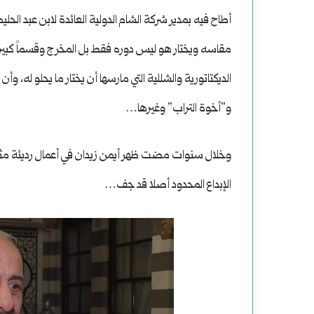
أطاح فيه بمدير شركة الشام الدولية العائدة لابن عبد الح
مقاسه ويختار هو ليس دوره فقط بل المخرج وقسماً كبي
الديكتاتورية والشللية التي مارسها أن يختار ما يحلو له، وأ
و”أخوة التراب” وغيرها…
وخلال سنوات مضت ظهر أيمن زيدان في أعمال رديئة مثل (
الإبداع المحدود أصلا قد جف…