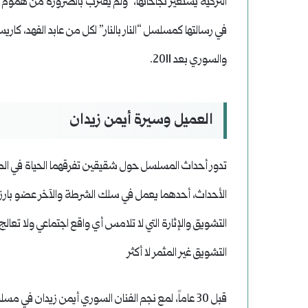
التركية يستعير نجاحاتها، ولم يقترب بالضرورة من هموم ا
في رسالتها كمسلسل “النار بالنار” لكل من عابد الفهد، كاري
والسوري بعد 2011.
العميل
وسيرة أيمن زيدان
تدور أحداث المسلسل حول شقيقين تفرقهما الحياة في الطف
الأحداث، أحدهما يعمل في سلك الشرطة والآخر عضو بارز
التشويق والإثارة التي لا تلامس أي واقع اجتماعي ولا تعا
التشويق غير المثمر لا أكثر
قبل 30 عاماً، لمع نجم الفنان السوري أيمن زيدان ف