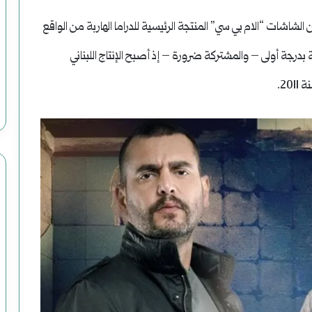
ات “الام بي سي” المنتجة الرئيسية للدراما الهاربة من الواقع
 بدرجة أولى – والمشتركة ضرورة – إذ أصبح الإنتاج اللبناني
20.