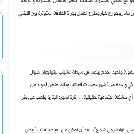
لواقع المحلي المشترك باستثناء بعض الأعمال المشتركة واللافتة
س بشار وجورج خباز وطرح العمل بجرأة العلاقة المتوترة بين اللبناني
ولة وتعيد الجمع بينهما في مرحلة الشباب ليتواجهان طوال
 في واحدة من أشهر عصابات المافيا، وذلك ضمن أجواء من
لج أي مشكلة اجتماعية حقيقية… إثارة لمجرد الإثارة ولعب على وتر
ي مسلسل “نهاية رجل شجاع”، بعد أن تمكن من القيام بانقلاب أبيض