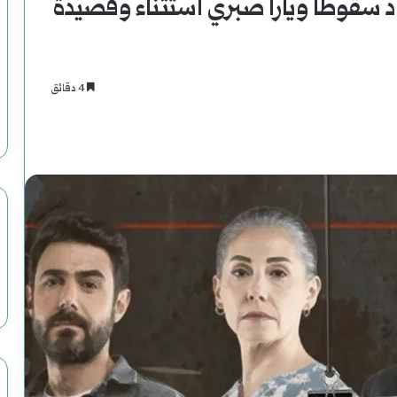
د سقوطاً ويارا صبري استثناء وقصيدة
4 دقائق
اسنجر