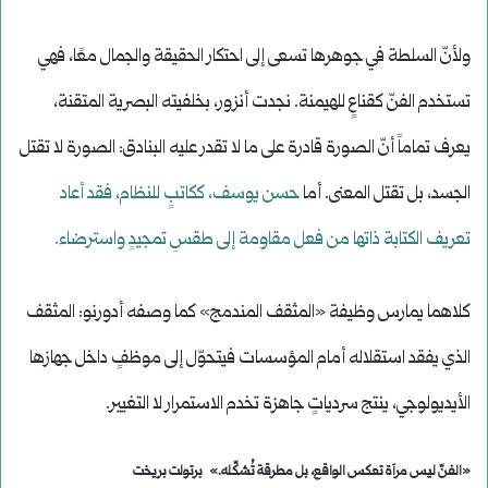
ولأنّ السلطة في جوهرها تسعى إلى احتكار الحقيقة والجمال معًا، فهي
تستخدم الفنّ كقناعٍ للهيمنة. نجدت أنزور، بخلفيته البصرية المتقنة،
يعرف تماماً أنّ الصورة قادرة على ما لا تقدر عليه البنادق: الصورة لا تقتل
الجسد، بل تقتل المعنى. أما
حسن يوسف، ككاتبٍ للنظام، فقد أعاد
تعريف الكتابة ذاتها من فعل مقاومة إلى طقسِ تمجيدٍ واسترضاء.
كلاهما يمارس وظيفة «المثقف المندمج» كما وصفه أدورنو: المثقف
الذي يفقد استقلاله أمام المؤسسات فيتحوّل إلى موظفٍ داخل جهازها
الأيديولوجي، ينتج سردياتٍ جاهزة تخدم الاستمرار لا التغيير.
«الفنّ ليس مرآة تعكس الواقع، بل مطرقة تُشكّله.» برتولت بريخت