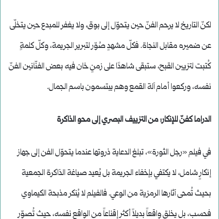
لكنّ التاريخ لا يرحم الفنّ حين يتحوّل إلى بوق، ولا يغفر للمبدع حين يتخلّى
عن ضميره مقابل النجاة. فكلّ مشهدٍ صُوّر لتبرير الجريمة، وكلّ كلمةٍ
كُتبت لتزيين القبح، ستبقى شاهدًا على زمنٍ خان فيه بعض الفنّانين الفنّ
نفسه، وركعوا أمام آلة القمع وهم يبتسمون باسم الجمال.
الدراما كفنّ للإنكار: من التزييف البصري إلى محو الذاكرة
في فيلم «رجل الثورة»، تبلغ الدعاية ذروتها عندما يتحوّل الفن إلى جهاز
إنكارٍ شامل، لا يكتفي بإخفاء الجريمة بل يُعيد صياغة الذاكرة الجمعية
بحيث تُمحى آثارها الرمزية من الوعي. فالفيلم لا يُنكر مذبحة الكيماوي
فحسب، بل يخلق واقعاً بديلاً أكثر إقناعاً من الواقع نفسه، حيث تُصوّر