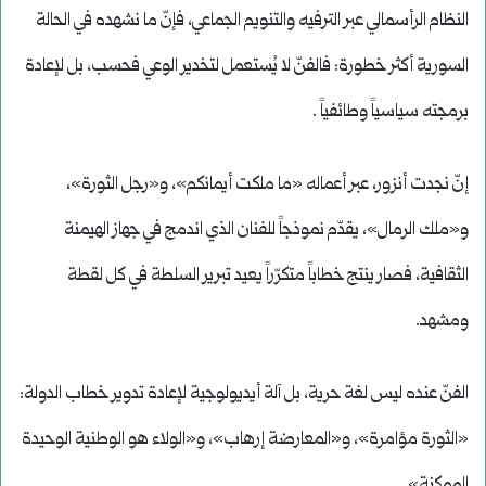
النظام الرأسمالي عبر الترفيه والتنويم الجماعي، فإنّ ما نشهده في الحالة
السورية أكثر خطورة: فالفنّ لا يُستعمل لتخدير الوعي فحسب، بل لإعادة
برمجته سياسياً وطائفياً .
إنّ نجدت أنزور، عبر أعماله «ما ملكت أيمانكم»، و«رجل الثورة»،
و«ملك الرمال»، يقدّم نموذجاً للفنان الذي اندمج في جهاز الهيمنة
الثقافية، فصار ينتج خطاباً متكرّراً يعيد تبرير السلطة في كل لقطة
ومشهد.
الفنّ عنده ليس لغة حرية، بل آلة أيديولوجية لإعادة تدوير خطاب الدولة:
«الثورة مؤامرة»، و«المعارضة إرهاب»، و«الولاء هو الوطنية الوحيدة
الممكنة».