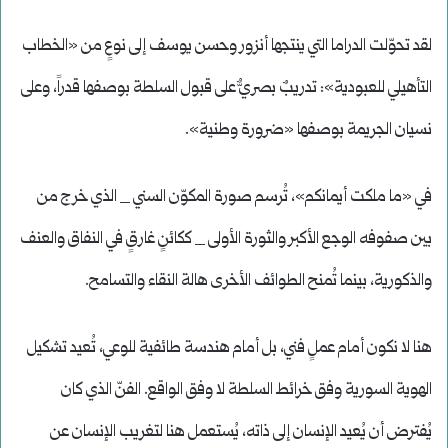
لقد تحوّلت الدراما التي ينتجها أنزور وحسن يوسف إلى نوعٍ من «الخطاب
التأهيلي للعبودية»: تدريبٌ بصريٌّ على قبول السلطة بوصفها قدراً، وعلى
نسيان الجريمة بوصفها «ضرورة وطنية».
في «ما ملكت أيمانكم»، تُرسم صورة المكوّن السني _ الذي خرج من
بين صفوفه الوجع الأكبر والثورة الأولى _ ككائنٍ غارقٍ في النفاق والعنف
والذكورية، بينما تُمنح الطوائف الأخرى هالة النقاء والتسامح.
هنا لا نكون أمام عملٍ فني، بل أمام هندسة طائفية للوعي، تُعيد تشكيل
الهوية السورية وفق خرائط السلطة لا وفق الواقع. الفنّ الذي كان
يُفترض أن يُعيد الإنسان إلى ذاته، يُستعمل هنا لتغريب الإنسان عن