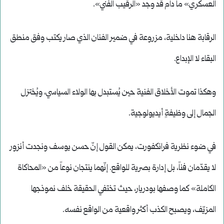
العسكري» ما دام قد وجد «الرقيب الفني».
الرقابة هنا داخلية، مزروعة في ضمير الفنان الذي صار يكتب وفق منطق
البقاء لا الإبداع.
وهكذا تموت الأخلاق الفنية حين يُستبدل بها الولاء السياسي، ويُختزل
الجمال إلى وظيفةٍ أيديولوجية.
في ضوء نظرية فرانكفورت، يمكن القول إنّ حسن يوسف ونجدت أنزور
لا يقدّمان فناً، بل إدارة بصرية للواقع. إنّهما ينتجان نوعاً من «المحاكاة
الكاملة» كما وصفها بودريار، حيث تختفي الحقيقة خلف نموذجها
المزيّف، ويصبح الكذب أكثر واقعية من الواقع نفسه.