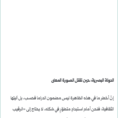
الدولة البصرية: حين تقتل الصورة المعنى
إنّ أخطر ما في هذه الظاهرة ليس مضمون الدراما فحسب، بل آليتها
الثقافية: فنحن أمام استبدادٍ متطوّرٍ في شكله، لا يحتاج إلى «الرقيب