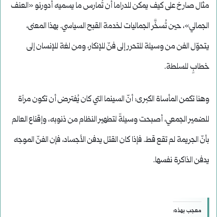
مثال صارخ على كيف يمكن للدراما أن تُمارس ما يسميه أدورنو «العنف
الجمالي»، حين تُسخَّر الجماليات لخدمة القبح السياسي. بهذا المعنى،
يتحوّل الفن من وسيلة للتحرر إلى فنّ للإنكار، ومن لغة للإنسان إلى
خطابٍ للسلطة.
وهنا تكمن المأساة الكبرى: أنّ السينما التي كان يُفترض أن تكون مرآة
للضمير الجمعي، أصبحت وسيلةً لتطهير النظام من ذنوبه، وإقناع العالم
بأنّ الجريمة لم تقع قط. فإذا كان القتل يدفن الأجساد، فإن الفنّ الموجه
يدفن الذاكرة نفسها.
معجب بهذه: