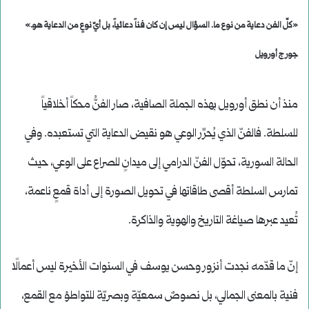
«كلّ الفن دعاية من نوع ما. السؤال ليس إن كان فناً دعائياً، بل أيّ نوعٍ من الدعاية هو.»
جورج أورويل
منذ أن نطق أورويل بهذه الجملة الصافية، صار الفنُّ محكاً أخلاقياً
للسلطة. فالفنّ الذي يُحرِّر الوعي هو نقيض الدعاية التي تستعبده. وفي
الحالة السورية، تحوّل الفنّ الدرامي إلى ميدانٍ للصراع على الوعي، حيث
تمارس السلطة أقصى طاقاتها في تحويل الصورة إلى أداة قمعٍ ناعمة،
تُعيد عبرها صياغة التاريخ والهوية والذاكرة.
إنّ ما قدّمه نجدت أنزور وحسن يوسف في السنوات الأخيرة ليس أعمالًا
فنية بالمعنى الجمالي، بل نصوصٌ سمعيّة وبصريّة للتواطؤ مع القمع،