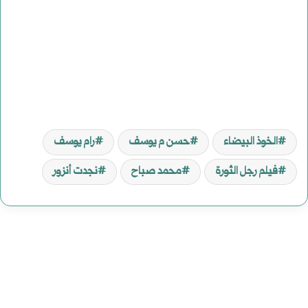
الخوذ البيضاء
حسن م يوسف
رام يوسف
فيلم رجل الثورة
محمد صباح
نجدت أنزور