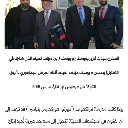
المخرج نجدت أنزور يتوسط رام يوسف (ابن مؤلف الفيلم الذي شارك في
التمثيل) وحسن م يوسف مؤلف الفيلم، أثناء العرض الجماهيري لـ”رجل
الثورة” في طرطوس في آذار/ مارس 2018
وإذا كانت مدرسة فرانكفورت (أدورنو، هوركهايمر، بنيامين) قد نبّهت إلى
أنّ الفنون في المجتمعات الحديثة تتحوّل إلى سلعٍ جماهيرية تُعيد إنتاج