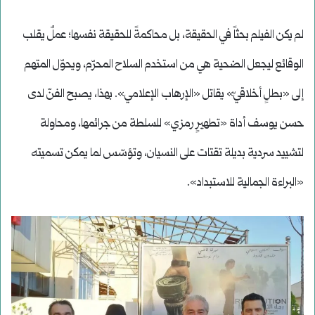
لم يكن الفيلم بحثاً في الحقيقة، بل محاكمةً للحقيقة نفسها؛ عملٌ يقلب
الوقائع ليجعل الضحية هي من استخدم السلاح المحرّم، ويحوّل المتهم
إلى «بطلٍ أخلاقيّ» يقاتل «الإرهاب الإعلامي». بهذا، يصبح الفنّ لدى
حسن يوسف أداة «تطهيرٍ رمزي» للسلطة من جرائمها، ومحاولة
لتشييد سردية بديلة تقتات على النسيان، وتؤسّس لما يمكن تسميته
«البراءة الجمالية للاستبداد».