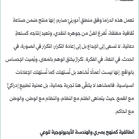
تعمل هذه الدراما وفق منطقٍ أدورنيّ صارم: إنها منتج ضمن صناعة
ثقافية مغلقة، تُفرغ الفنّ من جوهره النقدي، وتعيد إنتاجه كسلعةٍ
دعائية. لا تسعى إلى الإبداع بل إلى إعادة التكرار: التكرار في الصورة، في
الحدث، في اللغة، في الفكرة. تكرارٌ يخلق الوهم بالمعنى، ويُميت الإحساس
بالواقع. إنها ليست أعمالًا تُشاهد بل تُستهلك كما تُستهلك الإعلانات
السياسية. فالمشاهد لا يتلقّى هنا تجربة جمالية، بل عملية تطبيعٍ إدراكيٍّ
مع القمع، حيث يتماهى الظلم مع النظام، والنظام مع الوطن، والوطن
مع الحاكم.
الطائفية كمنهج بصري والهندسة الأيديولوجية للوعي