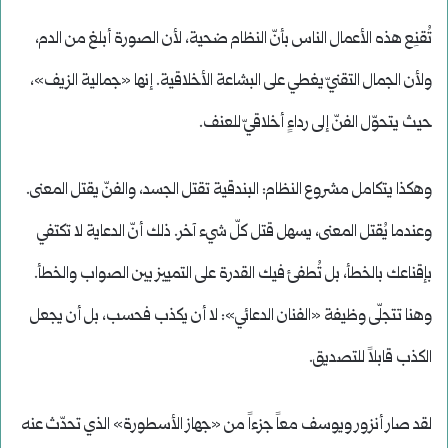
تُقنِع هذه الأعمال الناس بأنّ النظام ضحية، لأن الصورة أبلغ من الدم،
ولأن الجمال التقنيّ يغطي على البشاعة الأخلاقية. إنها «جمالية الزيف»،
حيث يتحوّل الفنّ إلى رداءٍ أخلاقيّ للعنف.
وهكذا يتكامل مشروع النظام: البندقية تقتل الجسد، والفنّ يقتل المعنى.
وعندما يُقتل المعنى، يسهل قتل كلّ شيء آخر. ذلك أنّ الدعاية لا تكتفي
بإقناعك بالخطأ، بل تُطفئ فيك القدرة على التمييز بين الصواب والخطأ.
وهنا تتجلّى وظيفة «الفنان الدعائي»: لا أن يكذب فحسب، بل أن يجعل
الكذب قابلاً للتصديق.
لقد صار أنزور ويوسف معاً جزءاً من «جهاز الأسطورة» الذي تحدّث عنه