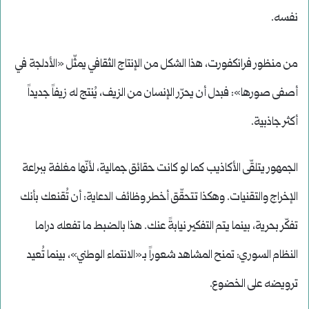
نفسه.
من منظور فرانكفورت، هذا الشكل من الإنتاج الثقافي يمثّل «الأدلجة في
أصفى صورها»: فبدل أن يحرّر الإنسان من الزيف، يُنتج له زيفاً جديداً
أكثر جاذبية.
الجمهور يتلقّى الأكاذيب كما لو كانت حقائق جمالية، لأنّها مغلفة ببراعة
الإخراج والتقنيات. وهكذا تتحقّق أخطر وظائف الدعاية: أن تُقنعك بأنك
تفكّر بحرية، بينما يتم التفكير نيابةً عنك. هذا بالضبط ما تفعله دراما
النظام السوري: تمنح المشاهد شعوراً بـ«الانتماء الوطني»، بينما تُعيد
ترويضه على الخضوع.