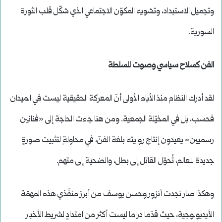
وتجميل الاستبداد، وتشويه المكوّن الاجتماعي الذي شكّل قلب الثورة
السورية.
الفن كسلاح سياسي وصوت للسلطة
لقد أدرك النظام منذ الأيام الأولى أنّ المعركة الحقيقية ليست في الميدان
فحسب، بل في المخيّلة الجمعية. ومن هنا جاءت الحاجة إلى «فنانين
رسميين» يعيدون إنتاج روايته بلغة الفنّ، في محاولةٍ لتثبيت صورةٍ
جديدة للعالم، تُحوّل القاتل إلى بطل، والضحية إلى متهم.
وهكذا صار نجدت أنزور وحسن يوسف من أبرز منفّذي هذه المهمّة
الأيديولوجية، حيث قدّما دراما ليست أكثر من امتدادٍ لشريط الأخبار