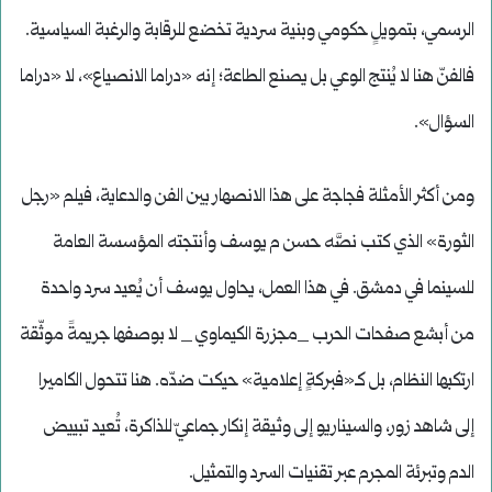
الرسمي، بتمويلٍ حكومي وبنية سردية تخضع للرقابة والرغبة السياسية.
فالفنّ هنا لا يُنتج الوعي بل يصنع الطاعة؛ إنه «دراما الانصياع»، لا «دراما
السؤال».
ومن أكثر الأمثلة فجاجة على هذا الانصهار بين الفن والدعاية، فيلم «رجل
الثورة» الذي كتب نصَّه حسن م يوسف وأنتجته المؤسسة العامة
للسينما في دمشق. في هذا العمل، يحاول يوسف أن يُعيد سرد واحدة
من أبشع صفحات الحرب _مجزرة الكيماوي _ لا بوصفها جريمةً موثّقة
ارتكبها النظام، بل كـ«فبركةٍ إعلامية» حيكت ضدّه. هنا تتحول الكاميرا
إلى شاهد زور، والسيناريو إلى وثيقة إنكار جماعيّ للذاكرة، تُعيد تبييض
الدم وتبرئة المجرم عبر تقنيات السرد والتمثيل.