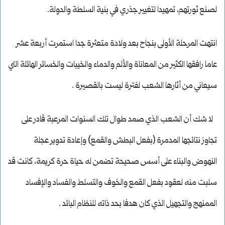
لصنع ثورتهم، تمهيدا لتغيير جذري في بنية السلطة والدولة.
انتهت المرحلة الأولى بنجاح بعد ولادة متعثرة جدا استمرت أربعة عشر
عاما رافقها الكثير من المعاناة والألم والدماء والخيبات والخسائر الهائلة التي
سيعاني من أثارها الشعب لفترة ليست بالقصيرة .
لا شك أن الشعب الذي صمد طوال تلك السنوات المرعبة قادر على
تجاوز نتائجها المدمرة (بفعل البطش والقمع) وإعادة تدوير عجلة
النهوض والبناء على أسس صحيحة تضمن له حياة حرة كريمة، كانت قد
سلبت منه لعقود بفعل القمع والخوف والتسلط والفساد والإفساد
الممنهج والتجهيل الذي كان هدفا بحد ذاته للنظام البائد .