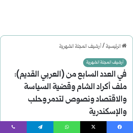
يسبوك
‫X
واتساب
تيلقرام
ڤايبر