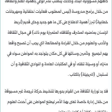
كاهلهم مسؤولية البناء، وكذلك يتطلب نشر الوعي بأهمية العلم والثقافة
من خلال برامج مدروسة (ليس المطلوب فعاليات احتفالية ومهرجانات
خطابية) تبرز أهمية الاطلاع على كل ما هو جديد وحتى قديم (لربط
الإنسان بماضيه المشرف وثقافته المتميزة يوم ذاك) في مجال الثقافة
والأدب والعلوم من خلال القراءة والمطالعة التي يجب أن تصبح واقعا
يهم الجميع وتأمين وسائلها في كل مكان يتواجد به المواطن سواء في
منزله أو وسيلة تنقله أو في المكتبات العامة و النوادي الثقافية و أن
تستبدل (النرجيلة) بالكتاب .
فلا بد لوزارة الثقافة من القيام بدورها لتنشيط حركة ترجمة غير مسبوقة
من خلال إدارة خاصة تعنى بهذا الأمر ليطلع المواطن على أحدث العلوم