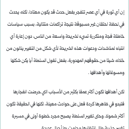
إن أي ثورة في أي عصر تتفجر بفعل حدث قد يكون معتادا، لكنه يحدث
في لحظة احتقان غير مسبوقة نتيجة تراكمات متتالية، بسبب سياسات
خاطئة فجة ومتكررة تسيء لشريحة واسعة من الناس، دون إعارة أي
انتباه لمناشدات ودعوات هذه الشريحة لأي شكل من التغيير ينالون من
خلاله شيئا من حقوقهم المهدورة، بفعل تغول السلطة أيا يكن شكلها
ومسوغاتها وأهدافها .
لكن أهدافها تكون أكثر عمقا بكثير من الأسباب التي حرضت انفجارها
فتبدو في ظاهرها كردة فعل على حوادث معينة، لكنها في الحقيقة تكون
أكثر شمولا، وحتى تغيير السلطة يصبح مجرد خطوة أولى في مسيرة
تغيير جذرية طال انتظارها وحلمت بها أجيال عديدة .