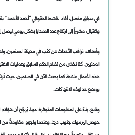
في سياق متصل، أفاد الناشط الحقوقي “أحمد الأحمد ” بق
واغتيال، مشيراً إلى ارتفاع عدد الضحايا بشكل يومي ليصل إلى أكثر من 300 شخص، بين
وأضاف، نراقب الأحداث عن كثب في مدينة الصنمين، ولدينا 
المدنيين. كنا نخشى من نظام الحكم السابق وعمليات الاغتيا
هذه الأعمال علانية كما يحدث الآن في الصنمين، حيث تُرتك
بوضع حد لهذه الانتهاكات.
وتابع، بناءً على المعلومات المتوفرة لدينا، يُرجّح أن هؤلاء 
حوض اليرموك جنوب درعا. وعندما واجهوا مقاومةً من الجي