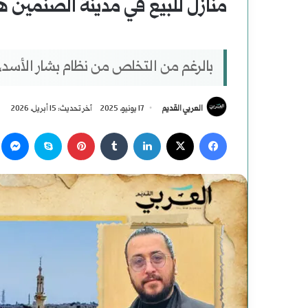
منازل للبيع في مدينة الصنمين ه
بالرغم من التخلص من نظام بشار الأسد، إل
العربي القديم
17 يونيو، 2025
آخر تحديث: 15 أبريل، 2026
‫X
فيسبوك
لينكدإن
بينتيريست
سكايب
م