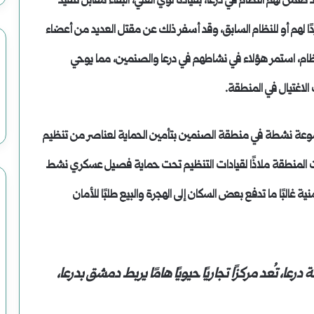
من لهم النظام في درعا، بقيادة لؤي العلي، البقاء مقابل تنفيذ
دًا لهم أو للنظام السابق، وقد أسفر ذلك عن مقتل العديد من أعضاء
ظام، استمر هؤلاء في نشاطهم في درعا والصنمين، مما يوحي
الاغتيال في المنطقة.
وعة نشطة في منطقة الصنمين بتأمين الحماية لعناصر من تنظيم
 التسوية عام 2018، حيث أصبحت المنطقة ملاذًا لقيادات التنظيم تحت حماية فصيل عسكري نشط
ة غالبًا ما تدفع بعض السكان إلى الهجرة والبيع طلبًا للأمان
عا، تُعد مركزًا تجاريًا حيويًا هامًا يربط دمشق بدرعا،