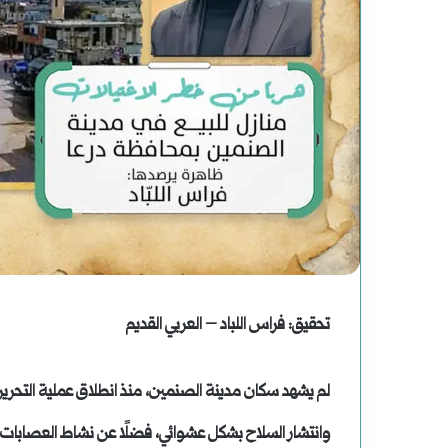
رواية
(الصاعدون
إلى
النعيم)
فبراير 19, 2025
رواية (الصاعدون إلى 
لموسى
عباس: داعش تنظيم م
رحوم
عباس:
تحقيق: فراس اللباد – العربي القديم
داعش
تنظيم
مصنوع
وانتشار السلاح بشكل عشوائي، فضلًا عن نشاط العصابات الت