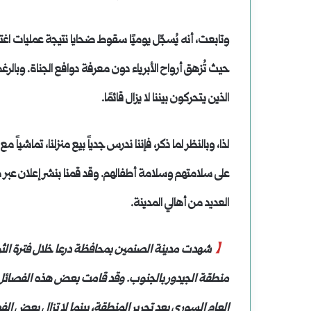
وتابعت، أنه يُسجّل يوميًا سقوط ضحايا نتيجة عمليات اغت
حيث تُزهق أرواح الأبرياء دون معرفة دوافع الجناة. وبالر
الذين يتحركون بيننا لا يزال قائمًا.
لذا، وبالنظر لما ذكر، فإننا ندرس جدياً بيع منزلنا، تماشيا
على سلامتهم وسلامة أطفالهم. وقد قمنا بنشر إعلان عبر م
العديد من أهالي المدينة.
【
شهدت مدينة الصنمين بمحافظة درعا خلال فترة الثو
منطقة الجيدور بالجنوب. وقد قامت بعض هذه الفصائل ب
العام السوري بعد تحرير المنطقة، بينما لا تزال بعض الف