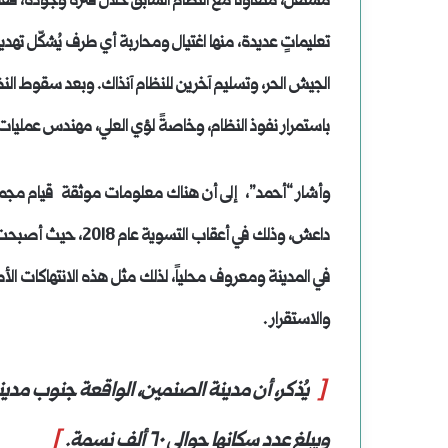
مستقل، متعاونًا مع النظام السابق خلال فترة وجوده، فقد ض
تعليماتٍ عديدة، منها اغتيال ومحاربة أي طرف يُشكّل تهدي
الجيش الحر، وتسليم آخرين للنظام آنذاك. وبعد سقوط الن
باستمرار نفوذ النظام، وخاصةً لؤي العلي، مهندس عمليات 
وأشار “أحمد”، إلى أن هناك معلومات موثقة قيام مجم
داعش، وذلك في أعقاب
في المدينة ومعروف محلياً، لذلك مثل هذه الانتهاكات الأمني
والاستقرار .
[
يُذكر، أن مدينة الصنمين، الواقعة جنوب مدينة در
ويبلغ عدد سكانها حوالي ٦٠ ألف نسمة.
]