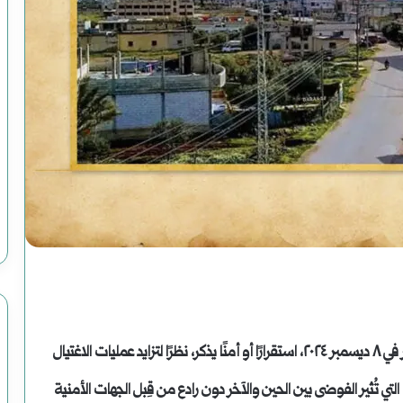
سوريا
الحلم
(2)
هاوية
النعيم) لموسى رحوم
بعد
أغسطس 2, 2025
صنوع وضحاياه أبرياء
سوريا الحلم (2) هاوية بعد منعطف
منعطف
لم يشهد سكان مدينة الصنمين، منذ انطلاق عملية التحرير في ٨ ديسمبر ٢٠٢٤، استقرارًا أو أمنًا يذكر، نظرًا لتزايد عمليات الاغتيال
ي تُثير الفوضى بين الحين والآخر دون رادع من قِبل الجهات الأمنية