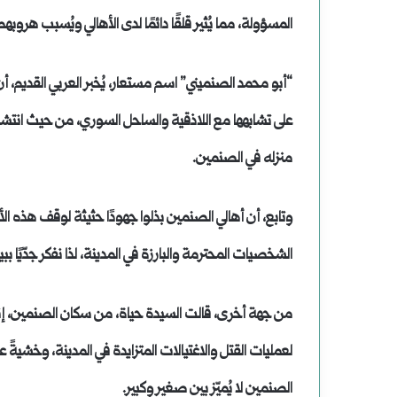
وضحاياه
المسؤولة، مما يُثير قلقًا دائمًا لدى الأهالي ويُسبب هروبهم 
أبرياء
“أبو محمد الصنميني” اسم مستعار، يُخبر العربي القديم، 
على تشابهها مع اللاذقية والساحل السوري، من حيث انتشار ال
منزله في الصنمين.
وتابع، أن أهالي الصنمين بذلوا جهودًا حثيثة لوقف هذه الأح
الشخصيات المحترمة والبارزة في المدينة، لذا نفكر جدّيًا ببيع 
من جهة أخرى، قالت السيدة حياة، من سكان الصنمين، إنها و
لعمليات القتل والاغتيالات المتزايدة في المدينة، وخشيةً
الصنمين لا يُميّز بين صغير وكبير.