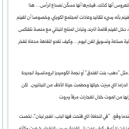
للعروس أنها كذلك، فيخبرها أنها مسكّن لصداع الرأس… هذا
الفيلم بأنه يسيء لتقاليد وعادات المجتمع الكويتي، وخصوصا أن الفيلم
دخل الفيلم قائمة الترند، وتبادل المنتج اللبناني مع منصة نتفلكس
 عن آلية صناعة وتسويق الفن اليوم… وكيف تغدو التفاهة مدعاة للفخر
 مثل “دهب: بنت الفندق” أو نجمة الكوميديا ​​الرومانسية الجديدة
راما التي ميزت حياتها وحطمت حياة الآلاف من اللبنانيين. لكن
بها من الموت خلال انفجارات مرفأ بيروت
ندما وقع. “في اللحظة التي فتحت فيها الباب، انفجر لبنان”، لخصت
 زلت لا أعرف كيف عدت إلى الفندق بسبب الانفجار، شعرت وكأنني