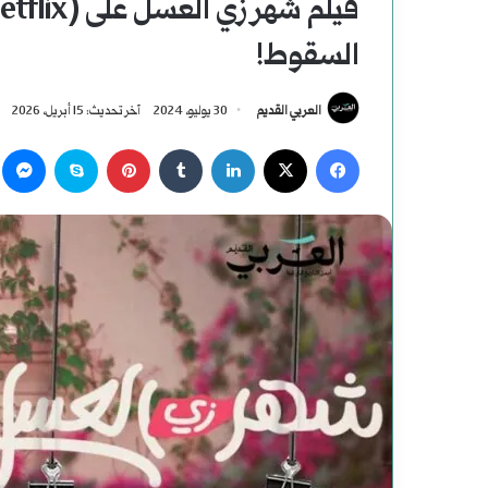
السقوط!
العربي القديم
30 يوليو، 2024
آخر تحديث: 15 أبريل، 2026
‫X
فيسبوك
لينكدإن
بينتيريست
سكايب
م