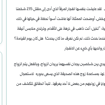
في 4 أغسطس 2020، كانت نور الغندور في بيروت، لبنان. لقد عايشت بنفسها انفجار المرفأ الذي أدى إلى مقتل 235 شخصًا
س بوخش، أوضحت الممثلة أنها عاشت أسوأ لحظة في حياتها في ذلك
 “تخيل: أنت ذاهب في نزهة على الأقدام، وترتدي ملابس أنيقة
ندما حدث ذلك، لم نكن نعرف ما كان يحدث! هل كان يوم القيامة؟
والديها بأي شيء عن الانفجار
ي بين شخصين يجدان نفسيهما يريدان الزواج، وبالفعل يتم الزواج
 لها، بمساعدة زوج هذه الصديقة الذي يسعى بدوره لاستعجال
وايا في زواجهم من بعض لا أحد يعرفها.. لتبدأ الحقائق تتكشف من