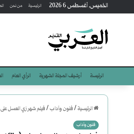
الخميس, أغسطس 6 2026
الرئيسية
من نحن
اتص
الرئيسة
أرشيف المجلة الشهرية
الرأي العام
ال
الرئيسية
/
فنون وآداب
/
فيلم شهر زي العسل على (Netflix): حبة فياغرا تنقذ فيلما من السق
فنون وآداب