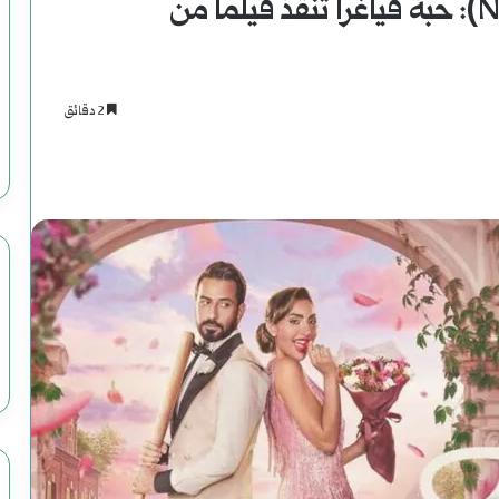
فيلم شهر زي العسل على (Netflix): حبة فياغرا تنقذ فيلما من
2 دقائق
اسنجر