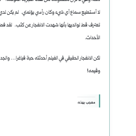
لا أستطيع سماع أي شيء وكان رأسي يؤلمني. لم يكن لدي أ
تعترف قط لوالديها بأنها شهدت الانفجار عن كثب. لقد ف
الأحداث.
لكن الانفجار الحقيقي في الفيلم أحدثته حبة فياغرا… والج
وقيمه!
معجب بهذه: