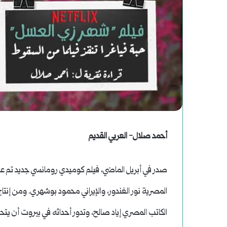
لف
سوريا
الحلم
حاولات
(2)
عمليات
هاوية
يوليو 25, 2024
ملف | محاولات وعمليات الاغتيال الرئاسية
اغتيال
بعد
أغسطس 2, 2025
في التاريخ الأمريكي
سوريا الحلم (2) هاوية بعد منعطف
رئاسية
منعطف
أحمد صلال- العربي القديم
ي
تاريخ
المصرية نور الغندور، والإيراني محمود بوشهري. ومن إنتاج ا
لأمريكي
الكاتب المصري إياد صالح، وتدور أحداثه في بيروت أن يتحد