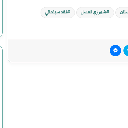
نان
شهر زي العسل
نقد سينمائي
يريست
سكايب
ماسنجر