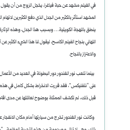
في الفيلم مشهد عن حبة فياغرا، يخجل الزوج من أن يقول 
المشهد استأثر بالكثير من الجدل الذي دفع الكثيرين لاتهام 
ينطق باللهجة الكويتية… وبسبب هذا الجدل، وهذه الإثارة، 
التهاني بنجاح الفيلم الكاسح، ليقول لنا هذا الشيء الكثير
والاعتزاز بالنجاح.
بينما تلعب نور الغندور دور البطولة في العديد من الأعمال
على “نتفليكس”، فقد قررت الانخراط بشكل كامل في هذه الد
قبل ذلك، لم تكشف الممثلة بوضوح لعائلتها عن مدى اقترا
وكانت نور الغندور تخرج من سيارتها أمام مكان الانفجار ع
ذلك، وهي لا تزال مصدومة من هذه التجربة المؤلمة. “ما