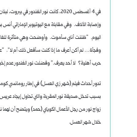
وإصابة الآلاف. وفي مقابلة مع اليوتيوبر الإماراتي أن
اليوم. “ظننت أنني سأموت. وأوضحت وهي متأثرة للغاية:
وفجأة… لم أكن أعرف ما إذا كنت سأفعل ذلك أم لا”. “ع
حرب أهلية؟ لا أحد يعرف.” وفضلت نور الغندور عدم إخبار 
تدور أحداث فيلم (شهر زي العسل) في إطار رومانسي كوميد
بسبب تدخل صديقة نور المقربة والتي تحاول إيجاد عريس
زواج نور من رجل الأعمال الكويتي (حمد) ويتضح أن لهما ن
خلال شهر العسل.