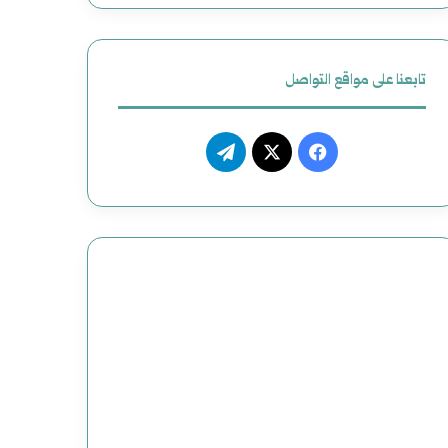
ظ
ي
تابعنا على مواقع التواصل
م
م
ف
ت
ص
ي
X
ي
ن
س
ل
و
ب
ق
ع
و
ر
و
ك
ا
ض
م
ح