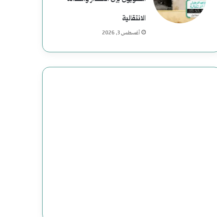
م
ع
الانتقالية
أغسطس 3, 2026
ب
ا
س
:
د
ا
ع
ش
ت
ن