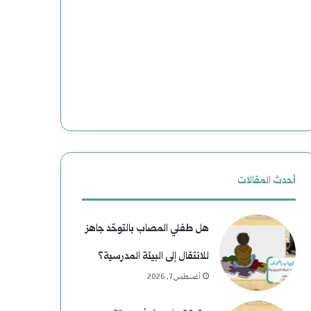
ع
ج
د
د
و
ي
ن
د
إ
ة
ل
ل
ى
ل
أحدث المقالات
ا
ت
هل طفلي المصاب بالتوحّد جاهز
ل
ا
للانتقال إلى البيئة المدرسية؟
ن
ر
أغسطس 7, 2026
ع
ي