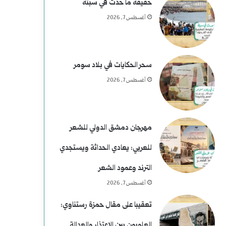
ي
خ
حقيقة ما حدث في سبتة
أغسطس 7, 2026
م
)
ل
سحر الحكايات في بلاد سومر
أغسطس 7, 2026
م
و
س
مهرجان دمشق الدولي للشعر
ى
للعربي: يعادي الحداثة ويستجدي
ر
الترند وعمود الشعر
ح
أغسطس 7, 2026
و
تعقيبا على مقال حمزة رستناوي:
العلويون بين الاعتذار والعدالة