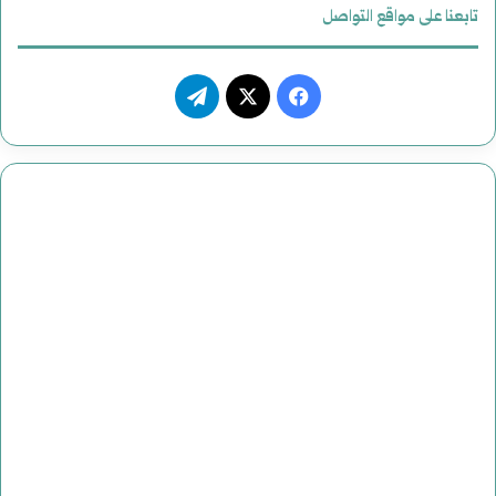
ي
تابعنا على مواقع التواصل
ف
ت
ي
X
ي
س
ل
ب
ق
و
ر
ك
ا
م