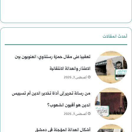
ة
ت
ب
ا
ع
ل
أحدث المقالات
د
ا
م
غ
تعقيبا على مقال حمزة رستناوي: العلويون بين
ن
ت
الاعتذار والعدالة الانتقالية
أغسطس 3, 2026
ع
ي
ط
ا
من رسالة تحرير إلى أداة تخدير: الدين أم تسييس
ف
ل
الدين هو أفيون الشعوب؟
ا
أغسطس 3, 2026
ل
أشكال العدالة المؤجلة في دمشق