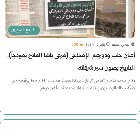
التاريخ السوري
العربي القديم
يناير 15, 2024
658
أعيان حلب ودورهم الإصلاحي (مرعي باشا الملاح نموذجاً):
التاريخ يصون سير شرفائه
بقلم: محمد منصور تعرّض تاريخ سورية الحديث لعمليات انتقام طبقي وأيديولوجي.
صُنّف رجاله الوطنيون، وبناته تصنيفات بعيدة تماماً عن جوهر…
أكمل القراءة »