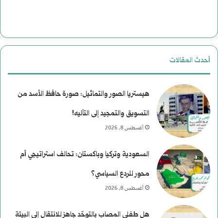
ت
ت
ا
ا
ل
ر
أحدث المقالات
ا
ي
غ
خ
هيستريا الصور والتماثيل: صورة حافظ الأسد من
ت
التسويق والتمجيد إلى التأليه!
أغسطس 8, 2026
ي
ا
السعودية وتركيا وباكستان: تحالف استراتيجي أم
ل
محور للردع السياسي؟
ا
أغسطس 8, 2026
ل
هل طفلي المصاب بالتوحّد جاهز للانتقال إلى البيئة