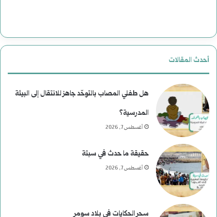
ا
ت
ل
ا
ن
ل
أحدث المقالات
ع
ا
ي
غ
هل طفلي المصاب بالتوحّد جاهز للانتقال إلى البيئة
م
ت
المدرسية؟
أغسطس 7, 2026
)
ي
ل
ا
حقيقة ما حدث في سبتة
م
ل
أغسطس 7, 2026
و
ا
س
ل
سحر الحكايات في بلاد سومر